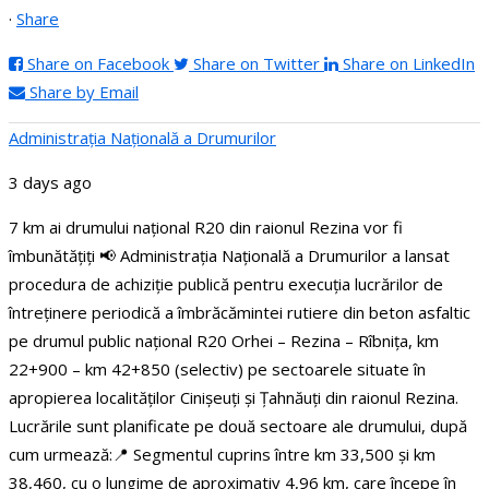
·
Share
Share on Facebook
Share on Twitter
Share on LinkedIn
Share by Email
Administraţia Națională a Drumurilor
3 days ago
7 km ai drumului național R20 din raionul Rezina vor fi
îmbunătățiți
📢 Administrația Națională a Drumurilor a lansat
procedura de achiziție publică pentru execuția lucrărilor de
întreținere periodică a îmbrăcămintei rutiere din beton asfaltic
pe drumul public național R20 Orhei – Rezina – Rîbnița, km
22+900 – km 42+850 (selectiv) pe sectoarele situate în
apropierea localităților Cinișeuți și Țahnăuți din raionul Rezina.
Lucrările sunt planificate pe două sectoare ale drumului, după
cum urmează:
📍 Segmentul cuprins între km 33,500 și km
38,460, cu o lungime de aproximativ 4,96 km, care începe în