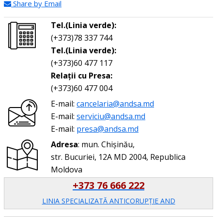
Share by Email
Tel.(Linia verde):
(+373)78 337 744
Tel.(Linia verde):
(+373)60 477 117
Relații cu Presa:
(+373)60 477 004
E-mail:
cancelaria@andsa.md
E-mail:
serviciu@andsa.md
E-mail:
presa@andsa.md
Adresa
: mun. Chișinău,
str. Bucuriei, 12A MD 2004, Republica
Moldova
+373 76 666 222
LINIA SPECIALIZATĂ ANTICORUPŢIE AND