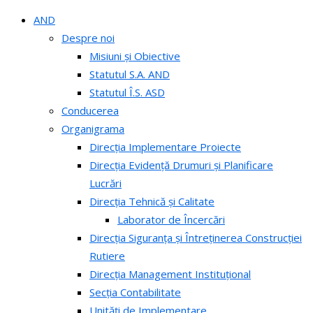
AND
Despre noi
Misiuni și Obiective
Statutul S.A. AND
Statutul Î.S. ASD
Conducerea
Organigrama
Direcția Implementare Proiecte
Direcția Evidență Drumuri și Planificare
Lucrări
Direcția Tehnică și Calitate
Laborator de Încercări
Direcția Siguranța și Întreținerea Construcției
Rutiere
Direcția Management Instituțional
Secția Contabilitate
Unități de Implementare