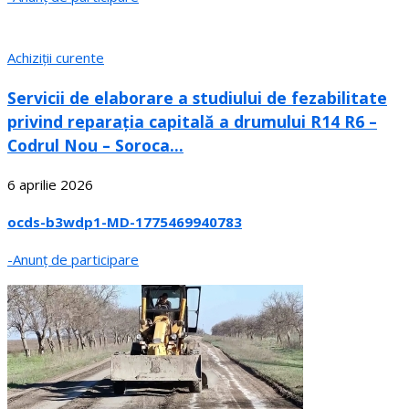
Achiziții curente
Servicii de elaborare a studiului de fezabilitate
privind reparația capitală a drumului R14 R6 –
Codrul Nou – Soroca...
6 aprilie 2026
ocds-b3wdp1-MD-1775469940783
-Anunț de participare