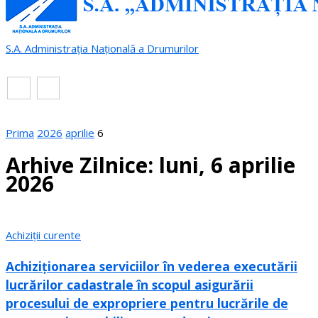
S.A. Administrația Națională a Drumurilor
RO
EN
Prima
2026
aprilie
6
Arhive Zilnice: luni, 6 aprilie
2026
Achiziții curente
Achiziționarea serviciilor în vederea executării
lucrărilor cadastrale în scopul asigurării
procesului de expropriere pentru lucrările de