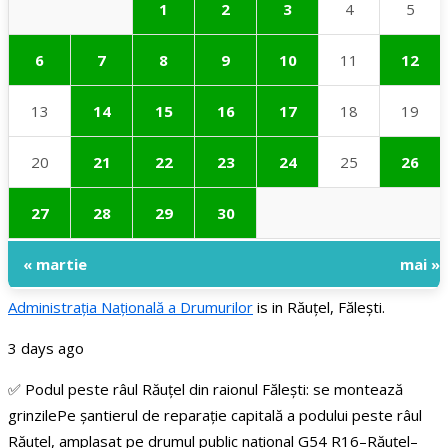
1
2
3
4
5
6
7
8
9
10
11
12
13
14
15
16
17
18
19
20
21
22
23
24
25
26
27
28
29
30
« martie
mai »
Administraţia Națională a Drumurilor
is in Răuțel, Fălești.
3 days ago
✅ Podul peste râul Răuțel din raionul Fălești: se montează
grinzile
Pe șantierul de reparație capitală a podului peste râul
Răuțel, amplasat pe drumul public național G54 R16–Răuțel–