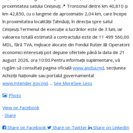
proximitatea satului Cinișeuți;
📍 Tronsonul dintre km 40,810 și
km 42,850, cu o lungime de aproximativ 2,04 km, care începe
în proximitatea localității Țahnăuți, în direcția spre satul
Cinișeuți.
Termenul de execuție a lucrărilor este de 3 luni, iar
valoarea totală estimată a contractului este de 11 499 560,00
MDL, fără TVA, mijloace alocate din Fondul Rutier.
📅 Operatorii
economici interesați pot depune ofertele până la data de 21
august 2026, ora 10:00.
Pentru informații suplimentare, vă
rugăm să consultați pagina oficială
www.andsa.md
, secțiunea
Achiziții Naționale sau portalul guvernamental
www.mtender.gov.md
.
...
See More
See Less
Photo
View on Facebook
·
Share
Share on Facebook
Share on Twitter
Share on LinkedIn