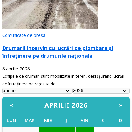
Comunicate de presă
Drumarii intervin cu lucrări de plombare și
întreținere pe drumurile naționale
6 aprilie 2026
Echipele de drumari sunt mobilizate în teren, desfășurând lucrări
de întreținere pe rețeaua de...
APRILIE 2026
«
»
LUN
MAR
MIE
J
VIN
S
D