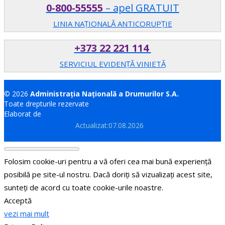
0-800-55555
– apel GRATUIT
LINIA NAȚIONALĂ ANTICORUPȚIE
+373 22 221 114
SERVICIUL EVIDENȚĂ VINIETĂ
© 2026
Administrația Națională a Drumurilor S.A.
Toate drepturile rezervate
Elaborat de
Brand.md
Actualizat:07.08.2026
Folosim cookie-uri pentru a vă oferi cea mai bună experiență
posibilă pe site-ul nostru. Dacă doriți să vizualizați acest site,
sunteți de acord cu toate cookie-urile noastre.
Acceptă
vezi mai mult