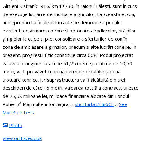
Glinjeni–Catranîc–R16, km 1+730, în raionul Fălești, sunt în curs
de execuție lucrările de montare a grinzilor.
La această etapă,
antreprenorul a finalizat lucrările de demolare a podului
existent, de armare, cofrare și betonare a radierelor, stâlpilor
și riglelor la culee și pile, consolidare a sferturilor de con în
zona de amplasare a grinzilor, precum și alte lucrări conexe. În
prezent, progresul fizic constituie circa 60%.
Podul proiectat
va avea o lungime totală de 51,25 metri și o lățime de 10,50
metri, va fi prevăzut cu două benzi de circulație și două
trotuare tehnice, iar suprastructura va fi alcătuită din trei
deschideri de câte 15 metri.
Valoarea totală a contractului este
de 25,58 milioane lei, mijloace financiare alocate din Fondul
Rutier.
🔗 Mai multe informații aici:
shorturl.at/Hn6CF
...
See
More
See Less
Photo
View on Facebook