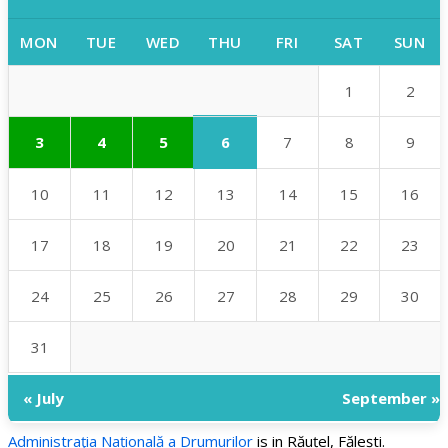
MON
TUE
WED
THU
FRI
SAT
SUN
1
2
6
3
4
5
7
8
9
10
11
12
13
14
15
16
17
18
19
20
21
22
23
24
25
26
27
28
29
30
31
« July
September »
Administraţia Națională a Drumurilor
is in Răuțel, Fălești.