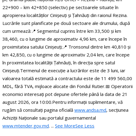
22+900 – km 42+850 (selectiv) pe sectoarele situate în
apropierea localităților Cinișeuți și Țahnăuți din raionul Rezina.
Lucrările sunt planificate pe două sectoare ale drumului, după
cum urmează:
📍 Segmentul cuprins între km 33,500 și km
38,460, cu o lungime de aproximativ 4,96 km, care începe în
proximitatea satului Cinișeuți;
📍 Tronsonul dintre km 40,810 și
km 42,850, cu o lungime de aproximativ 2,04 km, care începe
în proximitatea localității Țahnăuți, în direcția spre satul
Cinișeuți.
Termenul de execuție a lucrărilor este de 3 luni, iar
valoarea totală estimată a contractului este de 11 499 560,00
MDL, fără TVA, mijloace alocate din Fondul Rutier.
📅 Operatorii
economici interesați pot depune ofertele până la data de 21
august 2026, ora 10:00.
Pentru informații suplimentare, vă
rugăm să consultați pagina oficială
www.andsa.md
, secțiunea
Achiziții Naționale sau portalul guvernamental
www.mtender.gov.md
.
...
See More
See Less