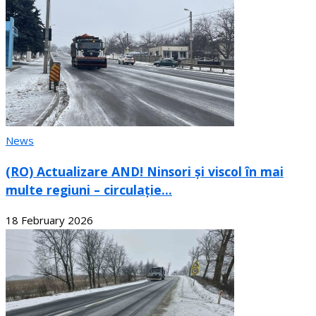
News
(RO) Actualizare AND! Ninsori și viscol în mai
multe regiuni – circulație...
18 February 2026