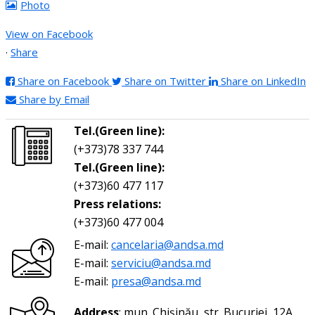
Photo
View on Facebook
·
Share
Share on Facebook
Share on Twitter
Share on LinkedIn
Share by Email
Tel.(Green line):
(+373)78 337 744
Tel.(Green line):
(+373)60 477 117
Press relations:
(+373)60 477 004
E-mail:
cancelaria@andsa.md
E-mail:
serviciu@andsa.md
E-mail:
presa@andsa.md
Address
: mun. Chișinău, str. Bucuriei, 12A