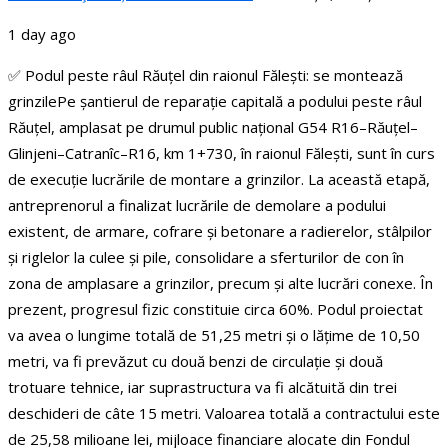
1 day ago
✅ Podul peste râul Răuțel din raionul Fălești: se montează
grinzile
Pe șantierul de reparație capitală a podului peste râul
Răuțel, amplasat pe drumul public național G54 R16–Răuțel–
Glinjeni–Catranîc–R16, km 1+730, în raionul Fălești, sunt în curs
de execuție lucrările de montare a grinzilor.
La această etapă,
antreprenorul a finalizat lucrările de demolare a podului
existent, de armare, cofrare și betonare a radierelor, stâlpilor
și riglelor la culee și pile, consolidare a sferturilor de con în
zona de amplasare a grinzilor, precum și alte lucrări conexe. În
prezent, progresul fizic constituie circa 60%.
Podul proiectat
va avea o lungime totală de 51,25 metri și o lățime de 10,50
metri, va fi prevăzut cu două benzi de circulație și două
trotuare tehnice, iar suprastructura va fi alcătuită din trei
deschideri de câte 15 metri.
Valoarea totală a contractului este
de 25,58 milioane lei, mijloace financiare alocate din Fondul