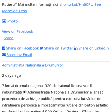
Rutier.
🔗 Mai multe informații aici:
shorturl.at/Hn6CF
...
See
More
See Less
Photo
View on Facebook
·
Share
Share on Facebook
Share on Twitter
Share on LinkedIn
Share by Email
Administraţia Națională a Drumurilor
2 days ago
7 km ai drumului național R20 din raionul Rezina vor fi
îmbunătățiți
📢 Administrația Națională a Drumurilor a lansat
procedura de achiziție publică pentru execuția lucrărilor de
întreținere periodică a îmbrăcămintei rutiere din beton asfaltic
pe drumul public național R20 Orhei – Rezina – Rîbnița, km