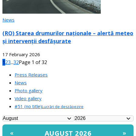
News
(RO) Starea drumurilor naționale – alertă meteo
și intervenții desfășurate
17 February 2026
1
2
3
...
32
Page 1 of 32
Press Releases
News
Photo gallery
Video gallery
#51 (no title)
Lucrări de deszăpezire
AUGUST 2026
«
»