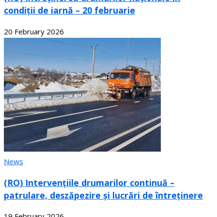
condiții de iarnă – 20 februarie
20 February 2026
News
(RO) Intervențiile drumarilor continuă –
patrulare, deszăpezire și lucrări de întreținere
19 February 2026