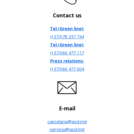
Contact us
Tel.(Green line):
(+373)78 337 744
Tel.(Green line):
(+373)60 477 117
Press relations:
(+373)60 477 004
E-mail
cancelaria@asd.md
serviciu@asd.md