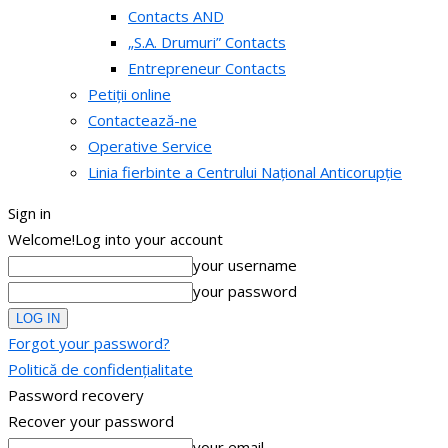
Contacts AND
„S.A. Drumuri” Contacts
Entrepreneur Contacts
Petiții online
Contactează-ne
Operative Service
Linia fierbinte a Centrului Național Anticorupție
Sign in
Welcome!
Log into your account
your username
your password
Forgot your password?
Politică de confidențialitate
Password recovery
Recover your password
your email