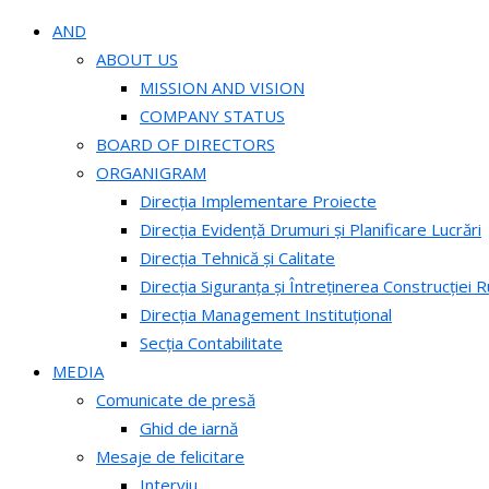
AND
ABOUT US
MISSION AND VISION
COMPANY STATUS
BOARD OF DIRECTORS
ORGANIGRAM
Direcția Implementare Proiecte
Direcția Evidență Drumuri și Planificare Lucrări
Direcția Tehnică și Calitate
Direcția Siguranța și Întreținerea Construcției R
Direcția Management Instituțional
Secția Contabilitate
MEDIA
Comunicate de presă
Ghid de iarnă
Mesaje de felicitare
Interviu