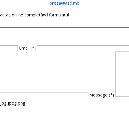
presa@asd.md
tactați online completând formularul
Email
(*)
Message
(*)
,jpg,jpeg,png