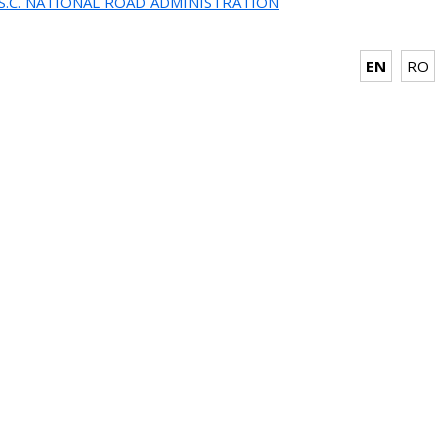
.S.C. NATIONAL ROAD ADMINISTRATION
EN
RO