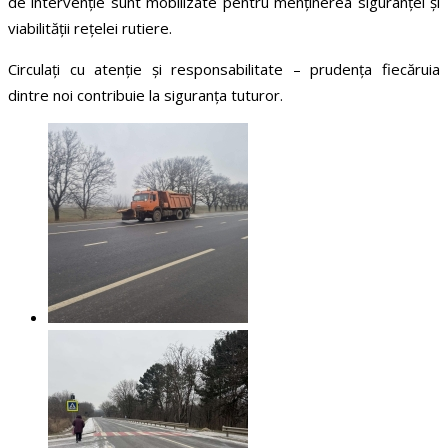
de intervenție sunt mobilizate pentru menținerea siguranței și
viabilității rețelei rutiere.
Circulați cu atenție și responsabilitate – prudența fiecăruia
dintre noi contribuie la siguranța tuturor.