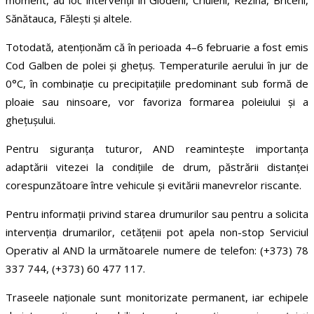
moment, au loc intervenții în Glodeni, Criuleni, Rezina, Briceni,
Sănătauca, Fălești și altele.
Totodată, atenționăm că în perioada 4–6 februarie a fost emis
Cod Galben de polei și ghețuș. Temperaturile aerului în jur de
0°C, în combinație cu precipitațiile predominant sub formă de
ploaie sau ninsoare, vor favoriza formarea poleiului și a
ghețușului.
Pentru siguranța tuturor, AND reamintește importanța
adaptării vitezei la condițiile de drum, păstrării distanței
corespunzătoare între vehicule și evitării manevrelor riscante.
Pentru informații privind starea drumurilor sau pentru a solicita
intervenția drumarilor, cetățenii pot apela non-stop Serviciul
Operativ al AND la următoarele numere de telefon: (+373) 78
337 744, (+373) 60 477 117.
Traseele naționale sunt monitorizate permanent, iar echipele