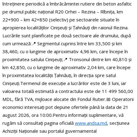
întreținere periodică a îmbrăcămintei rutiere din beton asfaltic
pe drumul public național R20 Orhei – Rezina – Rîbnița, km
22+900 – km 42+850 (selectiv) pe sectoarele situate în
apropierea localităților Cinișeuți și Țahnăuți din raionul Rezina.
Lucrările sunt planificate pe două sectoare ale drumului, după
cum urmează:
📍 Segmentul cuprins între km 33,500 și km
38,460, cu o lungime de aproximativ 4,96 km, care începe în
proximitatea satului Cinișeuți;
📍 Tronsonul dintre km 40,810 și
km 42,850, cu o lungime de aproximativ 2,04 km, care începe
în proximitatea localității Țahnăuți, în direcția spre satul
Cinișeuți.
Termenul de execuție a lucrărilor este de 3 luni, iar
valoarea totală estimată a contractului este de 11 499 560,00
MDL, fără TVA, mijloace alocate din Fondul Rutier.
📅 Operatorii
economici interesați pot depune ofertele până la data de 21
august 2026, ora 10:00.
Pentru informații suplimentare, vă
rugăm să consultați pagina oficială
www.andsa.md
, secțiunea
Achiziții Naționale sau portalul guvernamental