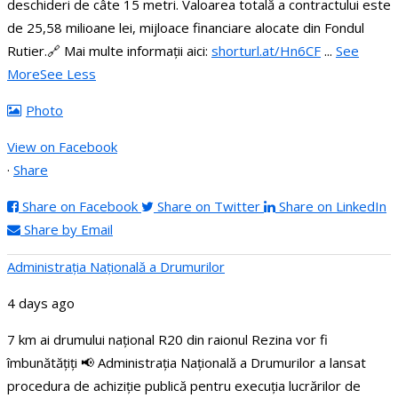
deschideri de câte 15 metri.
Valoarea totală a contractului este
de 25,58 milioane lei, mijloace financiare alocate din Fondul
Rutier.
🔗 Mai multe informații aici:
shorturl.at/Hn6CF
...
See
More
See Less
Photo
View on Facebook
·
Share
Share on Facebook
Share on Twitter
Share on LinkedIn
Share by Email
Administraţia Națională a Drumurilor
4 days ago
7 km ai drumului național R20 din raionul Rezina vor fi
îmbunătățiți
📢 Administrația Națională a Drumurilor a lansat
procedura de achiziție publică pentru execuția lucrărilor de