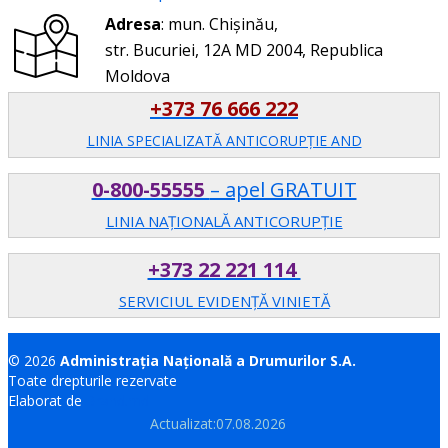
Adresa
: mun. Chișinău,
str. Bucuriei, 12A MD 2004, Republica
Moldova
+373 76 666 222
LINIA SPECIALIZATĂ ANTICORUPŢIE AND
0-800-55555
– apel GRATUIT
LINIA NAȚIONALĂ ANTICORUPȚIE
+373 22 221 114
SERVICIUL EVIDENȚĂ VINIETĂ
© 2026
Administrația Națională a Drumurilor S.A.
Toate drepturile rezervate
Elaborat de
Brand.md
Actualizat:07.08.2026