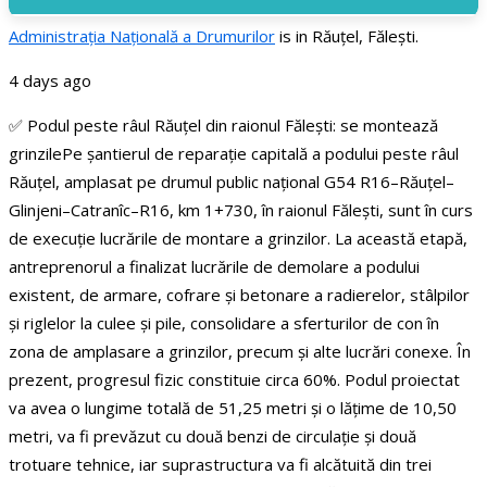
Administraţia Națională a Drumurilor
is in Răuțel, Fălești.
4 days ago
✅ Podul peste râul Răuțel din raionul Fălești: se montează
grinzile
Pe șantierul de reparație capitală a podului peste râul
Răuțel, amplasat pe drumul public național G54 R16–Răuțel–
Glinjeni–Catranîc–R16, km 1+730, în raionul Fălești, sunt în curs
de execuție lucrările de montare a grinzilor.
La această etapă,
antreprenorul a finalizat lucrările de demolare a podului
existent, de armare, cofrare și betonare a radierelor, stâlpilor
și riglelor la culee și pile, consolidare a sferturilor de con în
zona de amplasare a grinzilor, precum și alte lucrări conexe. În
prezent, progresul fizic constituie circa 60%.
Podul proiectat
va avea o lungime totală de 51,25 metri și o lățime de 10,50
metri, va fi prevăzut cu două benzi de circulație și două
trotuare tehnice, iar suprastructura va fi alcătuită din trei