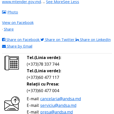
www.mtender.gov.md
.
...
See More
See Less
Photo
View on Facebook
·
Share
Share on Facebook
Share on Twitter
Share on LinkedIn
Share by Email
Tel.(Linia verde):
(+373)78 337 744
Tel.(Linia verde):
(+373)60 477 117
Relații cu Presa:
(+373)60 477 004
E-mail:
cancelaria@andsa.md
E-mail:
serviciu@andsa.md
E-mail:
presa@andsa.md