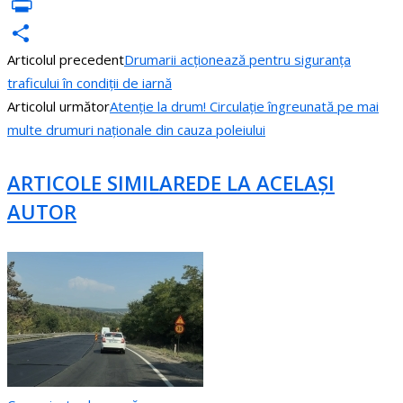
VK
PrintFriendly
Articolul precedent
Drumarii acționează pentru siguranța
Partajează
traficului în condiții de iarnă
Articolul următor
Atenție la drum! Circulație îngreunată pe mai
multe drumuri naționale din cauza poleiului
ARTICOLE SIMILARE
DE LA ACELAȘI
AUTOR