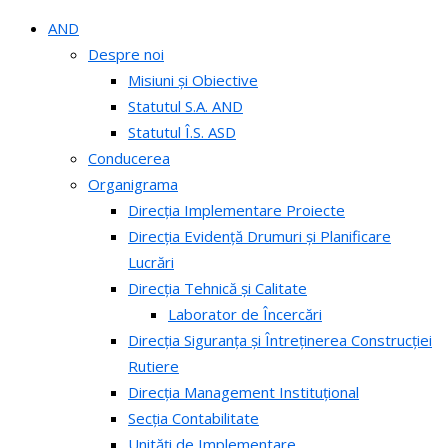
AND
Despre noi
Misiuni și Obiective
Statutul S.A. AND
Statutul Î.S. ASD
Conducerea
Organigrama
Direcția Implementare Proiecte
Direcția Evidență Drumuri și Planificare
Lucrări
Direcția Tehnică și Calitate
Laborator de Încercări
Direcția Siguranța și Întreținerea Construcției
Rutiere
Direcția Management Instituțional
Secția Contabilitate
Unități de Implementare