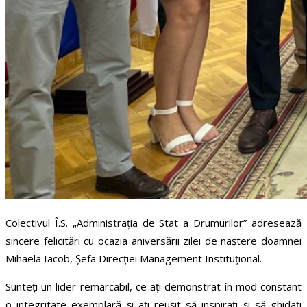
Colectivul Î.S. „Administrația de Stat a Drumurilor” adresează
sincere felicitări cu ocazia aniversării zilei de naștere doamnei
Mihaela Iacob, Șefa Direcției Management Instituțional.
Sunteți un lider remarcabil, ce ați demonstrat în mod constant
o integritate exemplară și ați reușit să inspirați și să ghidați