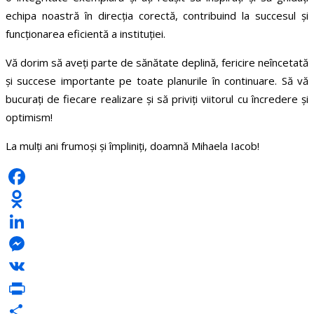
echipa noastră în direcția corectă, contribuind la succesul și
funcționarea eficientă a instituției.
Vă dorim să aveți parte de sănătate deplină, fericire neîncetată
și succese importante pe toate planurile în continuare. Să vă
bucurați de fiecare realizare și să priviți viitorul cu încredere și
optimism!
La mulți ani frumoși și împliniți, doamnă Mihaela Iacob!
Facebook
Odnoklassniki
LinkedIn
Messenger
VK
PrintFriendly