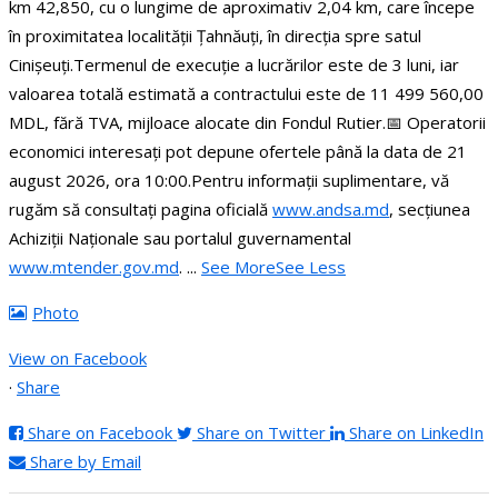
km 42,850, cu o lungime de aproximativ 2,04 km, care începe
în proximitatea localității Țahnăuți, în direcția spre satul
Cinișeuți.
Termenul de execuție a lucrărilor este de 3 luni, iar
valoarea totală estimată a contractului este de 11 499 560,00
MDL, fără TVA, mijloace alocate din Fondul Rutier.
📅 Operatorii
economici interesați pot depune ofertele până la data de 21
august 2026, ora 10:00.
Pentru informații suplimentare, vă
rugăm să consultați pagina oficială
www.andsa.md
, secțiunea
Achiziții Naționale sau portalul guvernamental
www.mtender.gov.md
.
...
See More
See Less
Photo
View on Facebook
·
Share
Share on Facebook
Share on Twitter
Share on LinkedIn
Share by Email