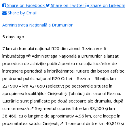
Share on Facebook
Share on Twitter
Share on LinkedIn
Share by Email
Administraţia Națională a Drumurilor
5 days ago
7 km ai drumului național R20 din raionul Rezina vor fi
îmbunătățiți
📢 Administrația Națională a Drumurilor a lansat
procedura de achiziție publică pentru execuția lucrărilor de
întreținere periodică a îmbrăcămintei rutiere din beton asfaltic
pe drumul public național R20 Orhei – Rezina – Rîbnița, km
22+900 – km 42+850 (selectiv) pe sectoarele situate în
apropierea localităților Cinișeuți și Țahnăuți din raionul Rezina.
Lucrările sunt planificate pe două sectoare ale drumului, după
cum urmează:
📍 Segmentul cuprins între km 33,500 și km
38,460, cu o lungime de aproximativ 4,96 km, care începe în
proximitatea satului Cinișeuți;
📍 Tronsonul dintre km 40,810 și