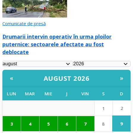
Comunicate de presă
Drumarii intervin operativ în urma ploilor
puternice: sectoarele afectate au fost
deblocate
AUGUST 2026
«
»
LUN
MAR
MIE
J
VIN
S
D
2
1
9
3
4
5
6
7
8