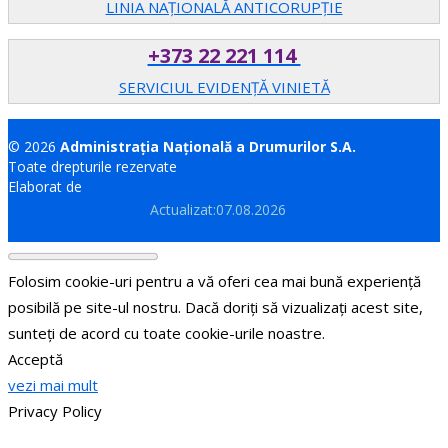
LINIA NAȚIONALĂ ANTICORUPȚIE
+373 22 221 114
SERVICIUL EVIDENȚĂ VINIETĂ
© 2026
Administrația Națională a Drumurilor S.A.
Toate drepturile rezervate
Elaborat de
Brand.md
Actualizat:07.08.2026
Folosim cookie-uri pentru a vă oferi cea mai bună experiență
posibilă pe site-ul nostru. Dacă doriți să vizualizați acest site,
sunteți de acord cu toate cookie-urile noastre.
Acceptă
vezi mai mult
Privacy Policy