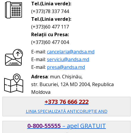
Tel.(Linia verde):
(+373)78 337 744
Tel.(Linia verde):
(+373)60 477 117
Relații cu Presa:
(+373)60 477 004
E-mail:
cancelaria@andsa.md
E-mail:
serviciu@andsa.md
E-mail:
presa@andsa.md
Adresa
: mun. Chișinău,
str. Bucuriei, 12A MD 2004, Republica
Moldova
+373 76 666 222
LINIA SPECIALIZATĂ ANTICORUPŢIE AND
0-800-55555
– apel GRATUIT