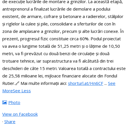
de execuție lucrările de montare a grinzilor.
La această etapă,
antreprenorul a finalizat lucrările de demolare a podului
existent, de armare, cofrare și betonare a radierelor, stâlpilor
și riglelor la culee și pile, consolidare a sferturilor de con în
zona de amplasare a grinzilor, precum și alte lucrări conexe. În
prezent, progresul fizic constituie circa 60%.
Podul proiectat
va avea o lungime totală de 51,25 metri și o lățime de 10,50
metri, va fi prevăzut cu două benzi de circulație și două
trotuare tehnice, iar suprastructura va fi alcătuită din trei
deschideri de câte 15 metri.
Valoarea totală a contractului este
de 25,58 milioane lei, mijloace financiare alocate din Fondul
Rutier.
🔗 Mai multe informații aici:
shorturl.at/Hn6CF
...
See
More
See Less
Photo
View on Facebook
·
Share