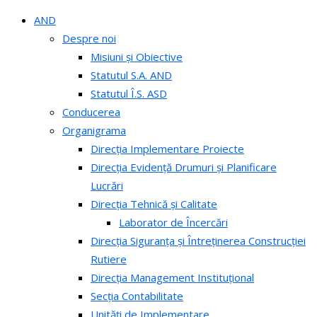
AND
Despre noi
Misiuni și Obiective
Statutul S.A. AND
Statutul Î.S. ASD
Conducerea
Organigrama
Direcția Implementare Proiecte
Direcția Evidență Drumuri și Planificare
Lucrări
Direcția Tehnică și Calitate
Laborator de Încercări
Direcția Siguranța și Întreținerea Construcției
Rutiere
Direcția Management Instituțional
Secția Contabilitate
Unități de Implementare