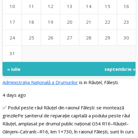
10
11
12
13
14
15
16
17
18
19
20
21
22
23
24
25
26
27
28
29
30
31
« iulie
septembrie »
Administraţia Națională a Drumurilor
is in Răuțel, Fălești.
4 days ago
✅ Podul peste râul Răuțel din raionul Fălești: se montează
grinzile
Pe șantierul de reparație capitală a podului peste râul
Răuțel, amplasat pe drumul public național G54 R16–Răuțel–
Glinjeni–Catranîc–R16, km 1+730, în raionul Fălești, sunt în curs