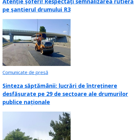
Atenție șoferi! Respectați semnalizarea rutieră
pe șantierul drumului R3
Comunicate de presă
Sinteza săptămânii: lucrări de întreținere
desfășurate pe 29 de sectoare ale drumurilor
publice naționale