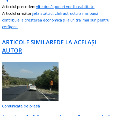
Articolul precedent
Alte două poduri vor fi reabilitate
Partajează
Articolul următor
Șefa statului: „Infrastructura mai bună
contribuie la creșterea economică și la un trai mai bun pentru
cetățeni”
ARTICOLE SIMILARE
DE LA ACELAȘI
AUTOR
Comunicate de presă