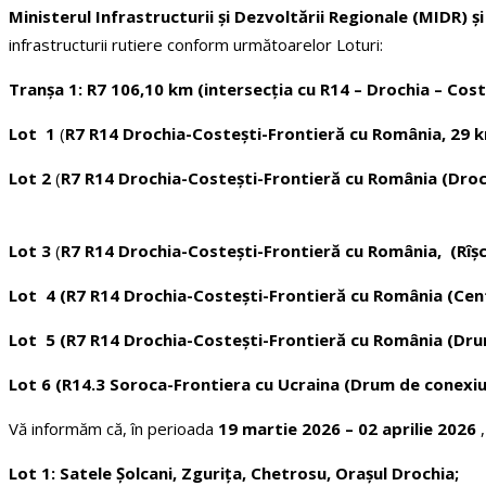
Ministerul Infrastructurii și Dezvoltării Regionale (MIDR) și
infrastructurii rutiere conform următoarelor Loturi:
Tranșa 1: R7 106,10 km (intersecția cu R14 – Drochia – Coste
Lot 1
(
R7 R14 Drochia-Costești-Frontieră cu România, 29 
Lot 2
(
R7 R14 Drochia-Costești-Frontieră cu România (Droch
Lot 3
(
R7 R14 Drochia-Costești-Frontieră cu România
, (Rîș
Lot 4
(R7 R14 Drochia-Costești-Frontieră cu România (Centu
Lot 5
(R7 R14 Drochia-Costești-Frontieră cu România (Drum
Lot 6
(R14.3 Soroca-Frontiera cu Ucraina (Drum de conexiune
Vă informăm că, în perioada
19 martie 2026 – 02 aprilie 2026
Lot 1: Satele Șolcani, Zgurița, Chetrosu, Orașul Drochia;