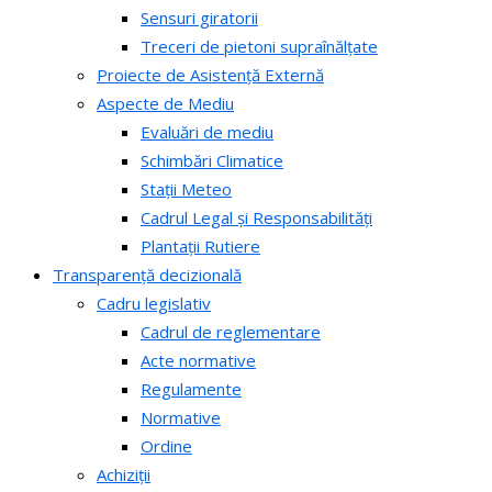
Sensuri giratorii
Treceri de pietoni supraînălțate
Proiecte de Asistență Externă
Aspecte de Mediu
Evaluări de mediu
Schimbări Climatice
Stații Meteo
Cadrul Legal și Responsabilități
Plantații Rutiere
Transparență decizională
Cadru legislativ
Cadrul de reglementare
Acte normative
Regulamente
Normative
Ordine
Achiziții