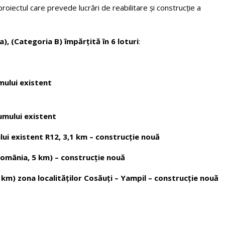
oiectul care prevede lucrări de reabilitare și construcție a
), (Categoria B) împărțită în 6 loturi
:
mului existent
rumului existent
lui existent R12, 3,1 km – construcție nouă
România, 5 km) – construcție nouă
 km) zona localităților Cosăuți – Yampil – construcție nouă