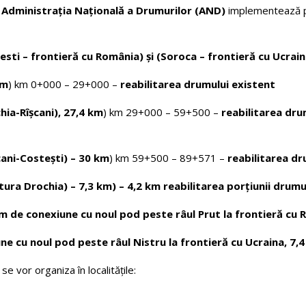
Administrația Națională a Drumurilor (AND)
implementează pr
sti – frontieră cu România) și (Soroca – frontieră cu Ucraina
km
) km 0+000 – 29+000 –
reabilitarea
drumului existent
ia-Rîșcani), 27,4 km
) km 29+000 – 59+500 –
reabilitarea
dru
cani-Costești) – 30 km
) km 59+500 – 89+571 –
reabilitarea d
ra Drochia) – 7,3 km) – 4,2 km reabilitarea porțiunii drumu
 de conexiune cu noul pod peste râul Prut la frontieră cu 
 cu noul pod peste râul Nistru la frontieră cu Ucraina, 7,4
, se vor organiza în localitățile: