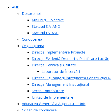
AND
Despre noi
Misiuni și Obiective
Statutul S.A. AND
Statutul Î.S. ASD
Conducerea
Organigrama
Direcția Implementare Proiecte
Direcția Evidență Drumuri și Planificare Lucrări
Direcția Tehnică și Calitate
Laborator de Încercări
Direcția Siguranța și Întreținerea Construcției R
Direcția Management Instituțional
Secția Contabilitate
Unități de Implementare
Adunarea Generală a Acționarului Unic
Organ de conducere