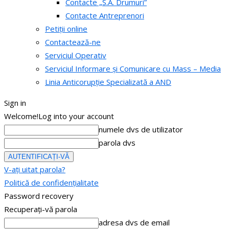
Contacte „S.A. Drumuri”
Contacte Antreprenori
Petiții online
Contactează-ne
Serviciul Operativ
Serviciul Informare și Comunicare cu Mass – Media
Linia Anticorupție Specializată a AND
Sign in
Welcome!
Log into your account
numele dvs de utilizator
parola dvs
V-ați uitat parola?
Politică de confidențialitate
Password recovery
Recuperați-vă parola
adresa dvs de email