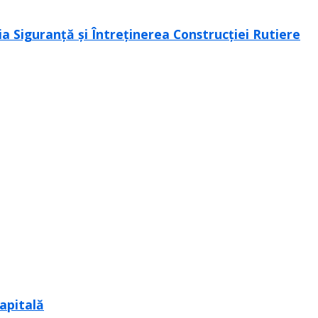
ția Siguranță și Întreținerea Construcției Rutiere
capitală