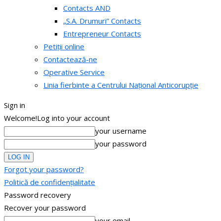
Contacts AND
„S.A. Drumuri” Contacts
Entrepreneur Contacts
Petiții online
Contactează-ne
Operative Service
Linia fierbinte a Centrului Național Anticorupție
Sign in
Welcome!
Log into your account
your username
your password
Forgot your password?
Politică de confidențialitate
Password recovery
Recover your password
your email