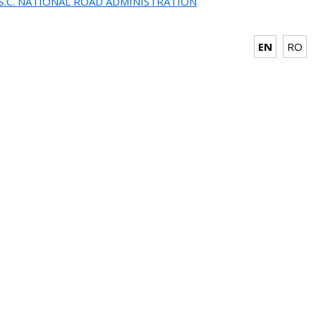
.S.C. NATIONAL ROAD ADMINISTRATION
EN
RO