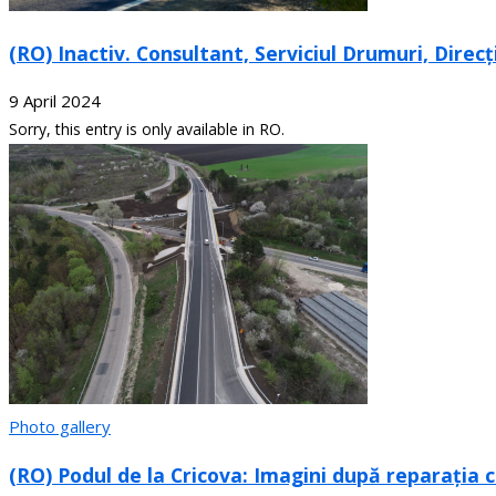
(RO) Inactiv. Consultant, Serviciul Drumuri, Direc
9 April 2024
Sorry, this entry is only available in RO.
Photo gallery
(RO) Podul de la Cricova: Imagini după reparația 