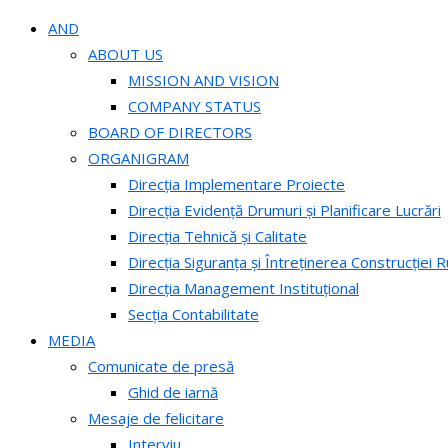
AND
ABOUT US
MISSION AND VISION
COMPANY STATUS
BOARD OF DIRECTORS
ORGANIGRAM
Direcția Implementare Proiecte
Direcția Evidență Drumuri și Planificare Lucrări
Direcția Tehnică și Calitate
Direcția Siguranța și Întreținerea Construcției R
Direcția Management Instituțional
Secția Contabilitate
MEDIA
Comunicate de presă
Ghid de iarnă
Mesaje de felicitare
Interviu