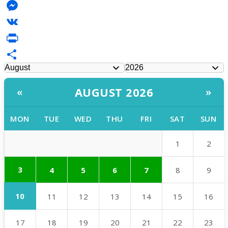
LinkedIn
Messenger
VK
PrintFriendly
Share
AUGUST 2026
«
»
MON
TUE
WED
THU
FRI
SAT
SUN
1
2
3
4
5
6
7
8
9
10
11
12
13
14
15
16
17
18
19
20
21
22
23