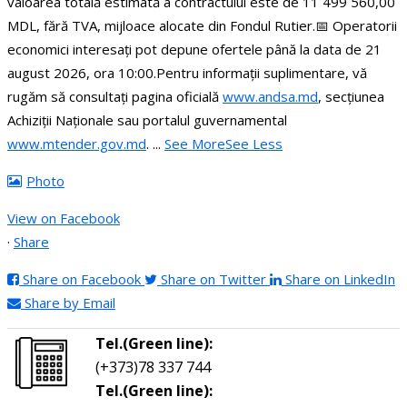
valoarea totală estimată a contractului este de 11 499 560,00
MDL, fără TVA, mijloace alocate din Fondul Rutier.
📅 Operatorii
economici interesați pot depune ofertele până la data de 21
august 2026, ora 10:00.
Pentru informații suplimentare, vă
rugăm să consultați pagina oficială
www.andsa.md
, secțiunea
Achiziții Naționale sau portalul guvernamental
www.mtender.gov.md
.
...
See More
See Less
Photo
View on Facebook
·
Share
Share on Facebook
Share on Twitter
Share on LinkedIn
Share by Email
Tel.(Green line):
(+373)78 337 744
Tel.(Green line):