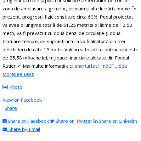
și riglelor la culee și pile, consolidare a sferturilor de con în
zona de amplasare a grinzilor, precum și alte lucrări conexe. În
prezent, progresul fizic constituie circa 60%.
Podul proiectat
va avea o lungime totală de 51,25 metri și o lățime de 10,50
metri, va fi prevăzut cu două benzi de circulație și două
trotuare tehnice, iar suprastructura va fi alcătuită din trei
deschideri de câte 15 metri.
Valoarea totală a contractului este
de 25,58 milioane lei, mijloace financiare alocate din Fondul
Rutier.
🔗 Mai multe informații aici:
shorturl.at/Hn6CF
...
See
More
See Less
Photo
View on Facebook
·
Share
Share on Facebook
Share on Twitter
Share on LinkedIn
Share by Email