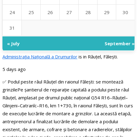
24
25
26
27
28
29
30
31
« July
September »
Administraţia Națională a Drumurilor
is in Răuțel, Fălești.
5 days ago
✅ Podul peste râul Răuțel din raionul Fălești: se montează
grinzile
Pe șantierul de reparație capitală a podului peste râul
Răuțel, amplasat pe drumul public național G54 R16–Răuțel–
Glinjeni–Catranîc–R16, km 1+730, în raionul Fălești, sunt în curs
de execuție lucrările de montare a grinzilor.
La această etapă,
antreprenorul a finalizat lucrările de demolare a podului
existent, de armare, cofrare și betonare a radierelor, stâlpilor