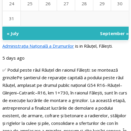
24
25
26
27
28
29
30
31
« July
September »
Administraţia Națională a Drumurilor
is in Răuțel, Fălești.
5 days ago
✅ Podul peste râul Răuțel din raionul Fălești: se montează
grinzile
Pe șantierul de reparație capitală a podului peste râul
Răuțel, amplasat pe drumul public național G54 R16–Răuțel–
Glinjeni–Catranîc–R16, km 1+730, în raionul Fălești, sunt în curs
de execuție lucrările de montare a grinzilor.
La această etapă,
antreprenorul a finalizat lucrările de demolare a podului
existent, de armare, cofrare și betonare a radierelor, stâlpilor
și riglelor la culee și pile, consolidare a sferturilor de con în
zona de amplasare a grinzilor, precum și alte lucrări conexe. În