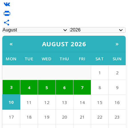
Messenger
VK
PrintFriendly
Share
AUGUST 2026
«
»
MON
TUE
WED
THU
FRI
SAT
SUN
1
2
3
4
5
6
7
8
9
10
11
12
13
14
15
16
17
18
19
20
21
22
23