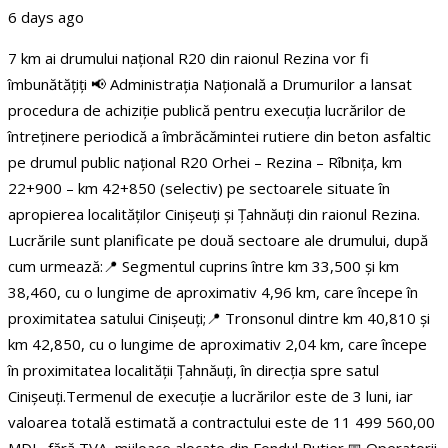
6 days ago
7 km ai drumului național R20 din raionul Rezina vor fi
îmbunătățiți
📢 Administrația Națională a Drumurilor a lansat
procedura de achiziție publică pentru execuția lucrărilor de
întreținere periodică a îmbrăcămintei rutiere din beton asfaltic
pe drumul public național R20 Orhei – Rezina – Rîbnița, km
22+900 – km 42+850 (selectiv) pe sectoarele situate în
apropierea localităților Cinișeuți și Țahnăuți din raionul Rezina.
Lucrările sunt planificate pe două sectoare ale drumului, după
cum urmează:
📍 Segmentul cuprins între km 33,500 și km
38,460, cu o lungime de aproximativ 4,96 km, care începe în
proximitatea satului Cinișeuți;
📍 Tronsonul dintre km 40,810 și
km 42,850, cu o lungime de aproximativ 2,04 km, care începe
în proximitatea localității Țahnăuți, în direcția spre satul
Cinișeuți.
Termenul de execuție a lucrărilor este de 3 luni, iar
valoarea totală estimată a contractului este de 11 499 560,00