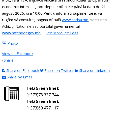
MDL, fără TVA, mijloace alocate din Fondul Rutier.
📅 Operatorii
economici interesați pot depune ofertele până la data de 21
august 2026, ora 10:00.
Pentru informații suplimentare, vă
rugăm să consultați pagina oficială
www.andsa.md
, secțiunea
Achiziții Naționale sau portalul guvernamental
www.mtender.gov.md
.
...
See More
See Less
Photo
View on Facebook
·
Share
Share on Facebook
Share on Twitter
Share on LinkedIn
Share by Email
Tel.(Green line):
(+373)78 337 744
Tel.(Green line):
(+373)60 477 117