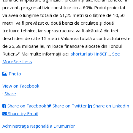
prezent, progresul fizic constituie circa 60%.
Podul proiectat
va avea o lungime totală de 51,25 metri și o lățime de 10,50
metri, va fi prevăzut cu două benzi de circulație și două
trotuare tehnice, iar suprastructura va fi alcătuită din trei
deschideri de câte 15 metri.
Valoarea totală a contractului este
de 25,58 milioane lei, mijloace financiare alocate din Fondul
Rutier.
🔗 Mai multe informații aici:
shorturl.at/Hn6CF
...
See
More
See Less
Photo
View on Facebook
·
Share
Share on Facebook
Share on Twitter
Share on LinkedIn
Share by Email
Administraţia Națională a Drumurilor