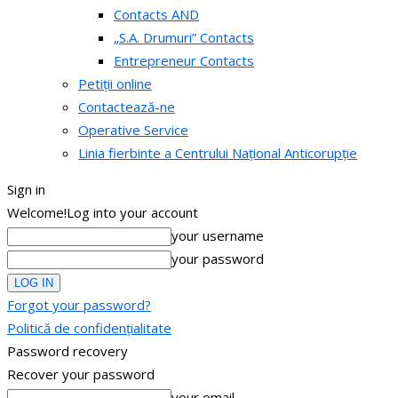
Contacts AND
„S.A. Drumuri” Contacts
Entrepreneur Contacts
Petiții online
Contactează-ne
Operative Service
Linia fierbinte a Centrului Național Anticorupție
Sign in
Welcome!
Log into your account
your username
your password
Forgot your password?
Politică de confidențialitate
Password recovery
Recover your password
your email