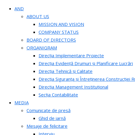
AND
ABOUT US
MISSION AND VISION
COMPANY STATUS
BOARD OF DIRECTORS
ORGANIGRAM
Direcția Implementare Proiecte
Direcția Evidență Drumuri și Planificare Lucrări
Direcția Tehnică și Calitate
Direcția Siguranța și Întreținerea Construcției R
Direcția Management Instituțional
Secția Contabilitate
MEDIA
Comunicate de presă
Ghid de iarnă
Mesaje de felicitare
Interviu