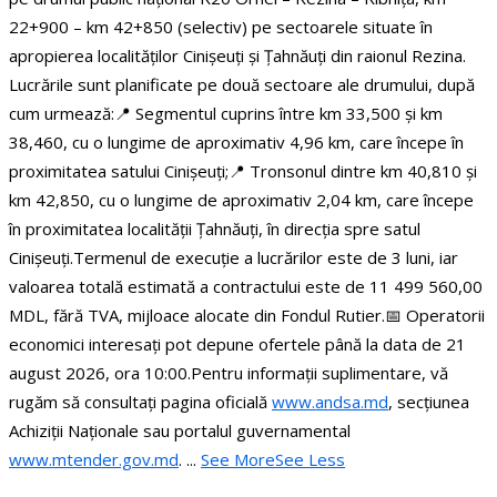
22+900 – km 42+850 (selectiv) pe sectoarele situate în
apropierea localităților Cinișeuți și Țahnăuți din raionul Rezina.
Lucrările sunt planificate pe două sectoare ale drumului, după
cum urmează:
📍 Segmentul cuprins între km 33,500 și km
38,460, cu o lungime de aproximativ 4,96 km, care începe în
proximitatea satului Cinișeuți;
📍 Tronsonul dintre km 40,810 și
km 42,850, cu o lungime de aproximativ 2,04 km, care începe
în proximitatea localității Țahnăuți, în direcția spre satul
Cinișeuți.
Termenul de execuție a lucrărilor este de 3 luni, iar
valoarea totală estimată a contractului este de 11 499 560,00
MDL, fără TVA, mijloace alocate din Fondul Rutier.
📅 Operatorii
economici interesați pot depune ofertele până la data de 21
august 2026, ora 10:00.
Pentru informații suplimentare, vă
rugăm să consultați pagina oficială
www.andsa.md
, secțiunea
Achiziții Naționale sau portalul guvernamental
www.mtender.gov.md
.
...
See More
See Less