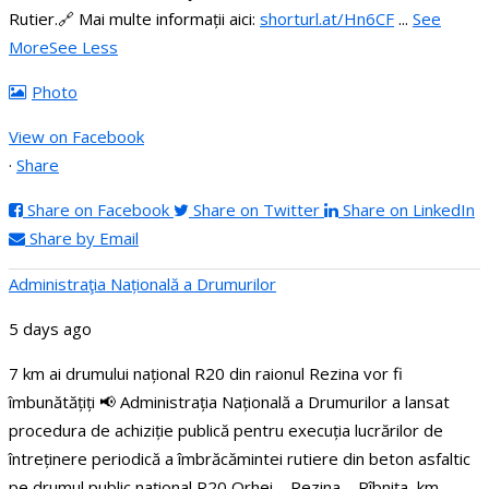
Rutier.
🔗 Mai multe informații aici:
shorturl.at/Hn6CF
...
See
More
See Less
Photo
View on Facebook
·
Share
Share on Facebook
Share on Twitter
Share on LinkedIn
Share by Email
Administraţia Națională a Drumurilor
5 days ago
7 km ai drumului național R20 din raionul Rezina vor fi
îmbunătățiți
📢 Administrația Națională a Drumurilor a lansat
procedura de achiziție publică pentru execuția lucrărilor de
întreținere periodică a îmbrăcămintei rutiere din beton asfaltic
pe drumul public național R20 Orhei – Rezina – Rîbnița, km