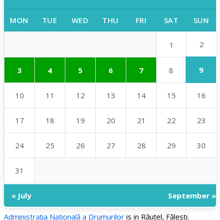
MON
TUE
WED
THU
FRI
SAT
SUN
2
1
9
3
4
5
6
7
8
10
11
12
13
14
15
16
17
18
19
20
21
22
23
24
25
26
27
28
29
30
31
« July
September »
Administraţia Națională a Drumurilor
is in Răuțel, Fălești.