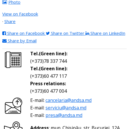
Photo
View on Facebook
·
Share
Share on Facebook
Share on Twitter
Share on LinkedIn
Share by Email
Tel.(Green line):
(+373)78 337 744
Tel.(Green line):
(+373)60 477 117
Press relations:
(+373)60 477 004
E-mail:
cancelaria@andsa.md
E-mail:
serviciu@andsa.md
E-mail:
presa@andsa.md
Address
: mun. Chișinău, str. Bucuriei, 12A