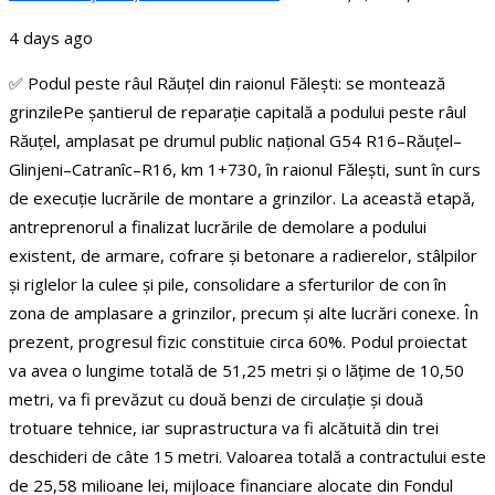
4 days ago
✅ Podul peste râul Răuțel din raionul Fălești: se montează
grinzile
Pe șantierul de reparație capitală a podului peste râul
Răuțel, amplasat pe drumul public național G54 R16–Răuțel–
Glinjeni–Catranîc–R16, km 1+730, în raionul Fălești, sunt în curs
de execuție lucrările de montare a grinzilor.
La această etapă,
antreprenorul a finalizat lucrările de demolare a podului
existent, de armare, cofrare și betonare a radierelor, stâlpilor
și riglelor la culee și pile, consolidare a sferturilor de con în
zona de amplasare a grinzilor, precum și alte lucrări conexe. În
prezent, progresul fizic constituie circa 60%.
Podul proiectat
va avea o lungime totală de 51,25 metri și o lățime de 10,50
metri, va fi prevăzut cu două benzi de circulație și două
trotuare tehnice, iar suprastructura va fi alcătuită din trei
deschideri de câte 15 metri.
Valoarea totală a contractului este
de 25,58 milioane lei, mijloace financiare alocate din Fondul