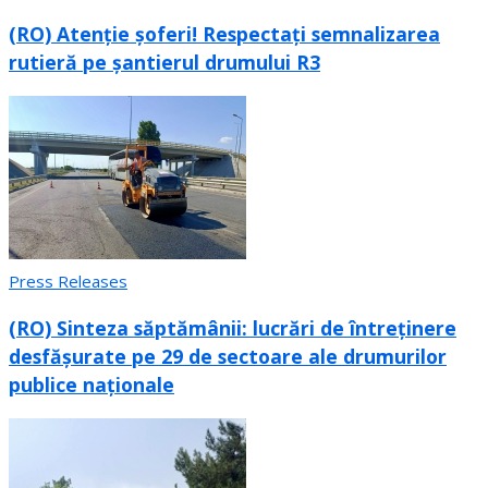
(RO) Atenție șoferi! Respectați semnalizarea
rutieră pe șantierul drumului R3
Press Releases
(RO) Sinteza săptămânii: lucrări de întreținere
desfășurate pe 29 de sectoare ale drumurilor
publice naționale