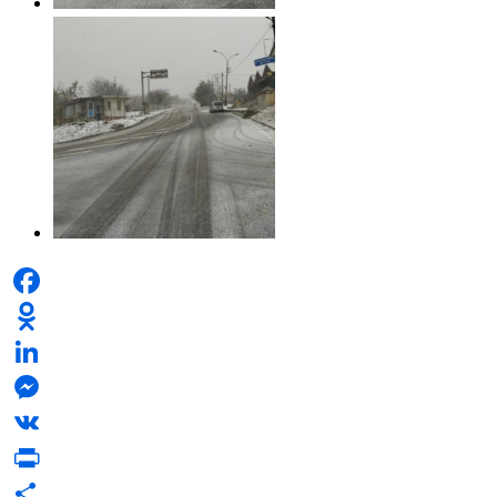
Facebook
Odnoklassniki
LinkedIn
Messenger
VK
PrintFriendly