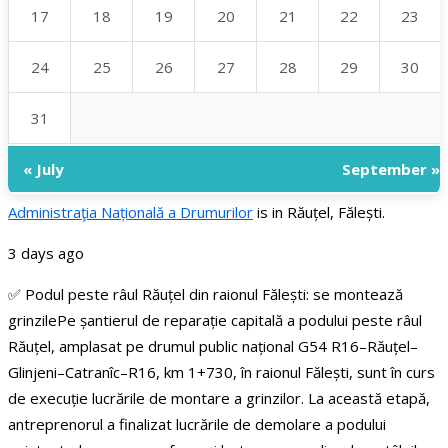
17
18
19
20
21
22
23
24
25
26
27
28
29
30
31
« July
September »
Administraţia Națională a Drumurilor
is in Răuțel, Fălești.
3 days ago
✅ Podul peste râul Răuțel din raionul Fălești: se montează
grinzile
Pe șantierul de reparație capitală a podului peste râul
Răuțel, amplasat pe drumul public național G54 R16–Răuțel–
Glinjeni–Catranîc–R16, km 1+730, în raionul Fălești, sunt în curs
de execuție lucrările de montare a grinzilor.
La această etapă,
antreprenorul a finalizat lucrările de demolare a podului