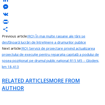
LinkedIn
Messenger
VK
PrintFriendly
Previous article
(RO) În mai multe raioane ale țării se
Share
desfășoară lucrări de întreținere a drumurilor publice
Next article
(RO) Servicii de proiectare privind actualizarea
proiectului de execuție pentru reparația capitală a podului de
șosea poziționat pe drumul public național R15 M5 – Glodeni,
km 18,413
RELATED ARTICLES
MORE FROM
AUTHOR