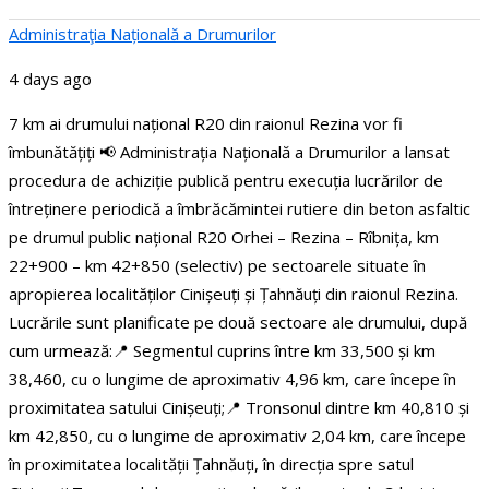
Administraţia Națională a Drumurilor
4 days ago
7 km ai drumului național R20 din raionul Rezina vor fi
îmbunătățiți
📢 Administrația Națională a Drumurilor a lansat
procedura de achiziție publică pentru execuția lucrărilor de
întreținere periodică a îmbrăcămintei rutiere din beton asfaltic
pe drumul public național R20 Orhei – Rezina – Rîbnița, km
22+900 – km 42+850 (selectiv) pe sectoarele situate în
apropierea localităților Cinișeuți și Țahnăuți din raionul Rezina.
Lucrările sunt planificate pe două sectoare ale drumului, după
cum urmează:
📍 Segmentul cuprins între km 33,500 și km
38,460, cu o lungime de aproximativ 4,96 km, care începe în
proximitatea satului Cinișeuți;
📍 Tronsonul dintre km 40,810 și
km 42,850, cu o lungime de aproximativ 2,04 km, care începe
în proximitatea localității Țahnăuți, în direcția spre satul