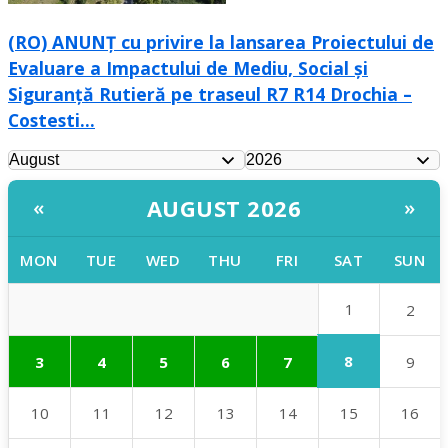
(RO) ANUNȚ cu privire la lansarea Proiectului de
Evaluare a Impactului de Mediu, Social și
Siguranță Rutieră pe traseul R7 R14 Drochia –
Costesti...
AUGUST 2026
«
»
MON
TUE
WED
THU
FRI
SAT
SUN
1
2
8
3
4
5
6
7
9
10
11
12
13
14
15
16