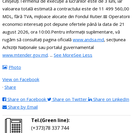
Cinișeuți.
Termenul de execuție a lucrărilor este de 3 luni, iar
valoarea totală estimată a contractului este de 11 499 560,00
MDL, fără TVA, mijloace alocate din Fondul Rutier.
📅 Operatorii
economici interesați pot depune ofertele până la data de 21
august 2026, ora 10:00.
Pentru informații suplimentare, vă
rugăm să consultați pagina oficială
www.andsa.md
, secțiunea
Achiziții Naționale sau portalul guvernamental
www.mtender.gov.md
.
...
See More
See Less
Photo
View on Facebook
·
Share
Share on Facebook
Share on Twitter
Share on LinkedIn
Share by Email
Tel.(Green line):
(+373)78 337 744