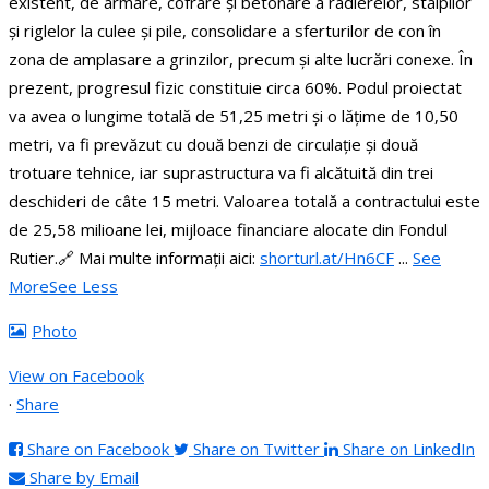
existent, de armare, cofrare și betonare a radierelor, stâlpilor
și riglelor la culee și pile, consolidare a sferturilor de con în
zona de amplasare a grinzilor, precum și alte lucrări conexe. În
prezent, progresul fizic constituie circa 60%.
Podul proiectat
va avea o lungime totală de 51,25 metri și o lățime de 10,50
metri, va fi prevăzut cu două benzi de circulație și două
trotuare tehnice, iar suprastructura va fi alcătuită din trei
deschideri de câte 15 metri.
Valoarea totală a contractului este
de 25,58 milioane lei, mijloace financiare alocate din Fondul
Rutier.
🔗 Mai multe informații aici:
shorturl.at/Hn6CF
...
See
More
See Less
Photo
View on Facebook
·
Share
Share on Facebook
Share on Twitter
Share on LinkedIn
Share by Email