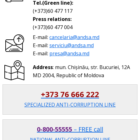
Tel.(Green line):
(+373)60 477 117
Press relations:
(+373)60 477 004
E-mail:
cancelaria@andsa.md
E-mail:
serviciu@andsa.md
E-mail:
presa@andsa.md
Address
: mun. Chișinău, str. Bucuriei, 12A
MD 2004, Republic of Moldova
+373 76 666 222
SPECIALIZED ANTI-CORRUPTION LINE
0-800-55555
– FREE call
NATIONAL ANTI-CORRUPTION LINE