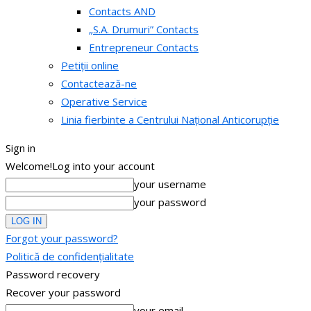
Contacts AND
„S.A. Drumuri” Contacts
Entrepreneur Contacts
Petiții online
Contactează-ne
Operative Service
Linia fierbinte a Centrului Național Anticorupție
Sign in
Welcome!
Log into your account
your username
your password
Forgot your password?
Politică de confidențialitate
Password recovery
Recover your password
your email