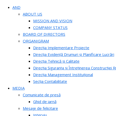
AND
ABOUT US
MISSION AND VISION
COMPANY STATUS
BOARD OF DIRECTORS
ORGANIGRAM
Direcția Implementare Proiecte
Direcția Evidență Drumuri și Planificare Lucrări
Direcția Tehnică și Calitate
Direcția Siguranța și Întreținerea Construcției R
Direcția Management Instituțional
Secția Contabilitate
MEDIA
Comunicate de presă
Ghid de iarnă
Mesaje de felicitare
Interviu