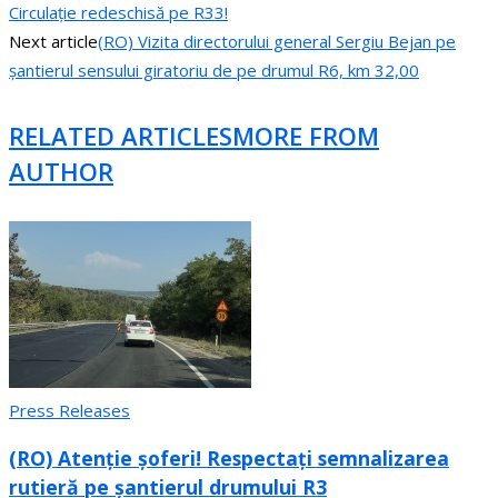
Circulație redeschisă pe R33!
Next article
(RO) Vizita directorului general Sergiu Bejan pe
șantierul sensului giratoriu de pe drumul R6, km 32,00
RELATED ARTICLES
MORE FROM
AUTHOR
Press Releases
(RO) Atenție șoferi! Respectați semnalizarea
rutieră pe șantierul drumului R3