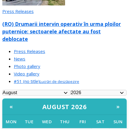
Press Releases
(RO) Drumarii intervin operativ în urma ploilor
puternice: sectoarele afectate au fost
deblocate
Press Releases
News
Photo gallery
Video gallery
#51 (no title)
Lucrări de deszăpezire
AUGUST 2026
«
»
MON
TUE
WED
THU
FRI
SAT
SUN