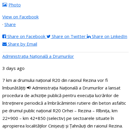
Photo
View on Facebook
·
Share
Share on Facebook
Share on Twitter
Share on LinkedIn
Share by Email
Administraţia Națională a Drumurilor
3 days ago
7 km ai drumului național R20 din raionul Rezina vor fi
îmbunătățiți
📢 Administrația Națională a Drumurilor a lansat
procedura de achiziție publică pentru execuția lucrărilor de
întreținere periodică a îmbrăcămintei rutiere din beton asfaltic
pe drumul public național R20 Orhei – Rezina – Rîbnița, km
22+900 – km 42+850 (selectiv) pe sectoarele situate în
apropierea localităților Cinișeuți și Țahnăuți din raionul Rezina.