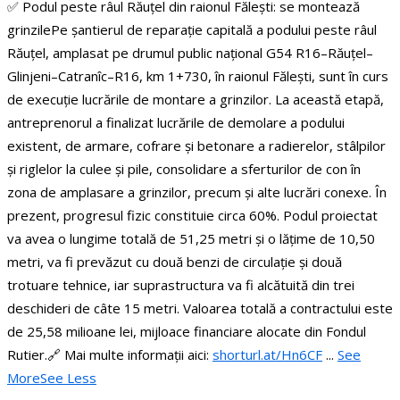
✅ Podul peste râul Răuțel din raionul Fălești: se montează
grinzile
Pe șantierul de reparație capitală a podului peste râul
Răuțel, amplasat pe drumul public național G54 R16–Răuțel–
Glinjeni–Catranîc–R16, km 1+730, în raionul Fălești, sunt în curs
de execuție lucrările de montare a grinzilor.
La această etapă,
antreprenorul a finalizat lucrările de demolare a podului
existent, de armare, cofrare și betonare a radierelor, stâlpilor
și riglelor la culee și pile, consolidare a sferturilor de con în
zona de amplasare a grinzilor, precum și alte lucrări conexe. În
prezent, progresul fizic constituie circa 60%.
Podul proiectat
va avea o lungime totală de 51,25 metri și o lățime de 10,50
metri, va fi prevăzut cu două benzi de circulație și două
trotuare tehnice, iar suprastructura va fi alcătuită din trei
deschideri de câte 15 metri.
Valoarea totală a contractului este
de 25,58 milioane lei, mijloace financiare alocate din Fondul
Rutier.
🔗 Mai multe informații aici:
shorturl.at/Hn6CF
...
See
More
See Less