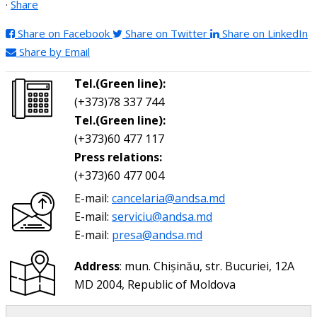
·
Share
Share on Facebook
Share on Twitter
Share on LinkedIn
Share by Email
Tel.(Green line):
(+373)78 337 744
Tel.(Green line):
(+373)60 477 117
Press relations:
(+373)60 477 004
E-mail:
cancelaria@andsa.md
E-mail:
serviciu@andsa.md
E-mail:
presa@andsa.md
Address
: mun. Chișinău, str. Bucuriei, 12A
MD 2004, Republic of Moldova