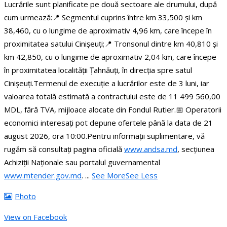
Lucrările sunt planificate pe două sectoare ale drumului, după
cum urmează:
📍 Segmentul cuprins între km 33,500 și km
38,460, cu o lungime de aproximativ 4,96 km, care începe în
proximitatea satului Cinișeuți;
📍 Tronsonul dintre km 40,810 și
km 42,850, cu o lungime de aproximativ 2,04 km, care începe
în proximitatea localității Țahnăuți, în direcția spre satul
Cinișeuți.
Termenul de execuție a lucrărilor este de 3 luni, iar
valoarea totală estimată a contractului este de 11 499 560,00
MDL, fără TVA, mijloace alocate din Fondul Rutier.
📅 Operatorii
economici interesați pot depune ofertele până la data de 21
august 2026, ora 10:00.
Pentru informații suplimentare, vă
rugăm să consultați pagina oficială
www.andsa.md
, secțiunea
Achiziții Naționale sau portalul guvernamental
www.mtender.gov.md
.
...
See More
See Less
Photo
View on Facebook