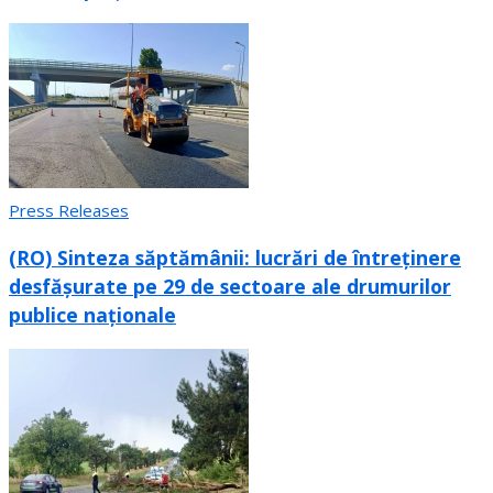
Press Releases
(RO) Sinteza săptămânii: lucrări de întreținere
desfășurate pe 29 de sectoare ale drumurilor
publice naționale