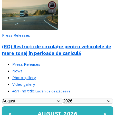
Press Releases
(RO) Restricții de circulație pentru vehiculele de
mare tonaj în perioada de caniculă
Press Releases
News
Photo gallery
Video gallery
#51 (no title)
Lucrări de deszăpezire
AUGUST 2026
«
»