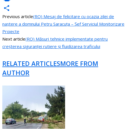
PrintFriendly
Previous article
(RO) Mesaj de felicitare cu ocazia zilei de
Share
naștere a domnului Petru Saracuța – Șef Serviciul Monitorizare
Proiecte
Next article
(RO) Măsuri tehnice implementate pentru
creșterea siguranței rutiere și fluidizarea traficului
RELATED ARTICLES
MORE FROM
AUTHOR