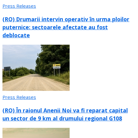
Press Releases
(RO) Drumarii intervin operativ în urma ploilor
puternice: sectoarele afectate au fost
deblocate
Press Releases
(RO) În raionul Anenii Noi va fi reparat capital
un sector de 9 km al drumului regional G108