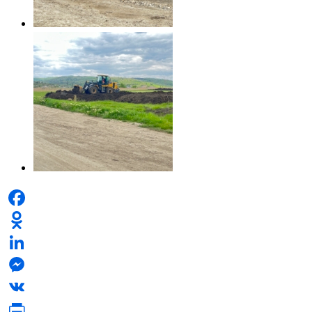
Facebook
Odnoklassniki
LinkedIn
Messenger
VK