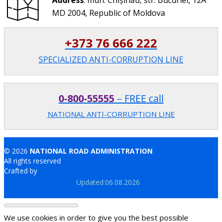
Address
: mun. Chișinău, str. Bucuriei, 12A
MD 2004, Republic of Moldova
+373 76 666 222
SPECIALIZED ANTI-CORRUPTION LINE
0-800-55555
– FREE call
NATIONAL ANTI-CORRUPTION LINE
© 2026
NATIONAL ROAD ADMINISTRATION
All rights reserved
Crafted by
Brand.md
Updated:06.08.2026
We use cookies in order to give you the best possible