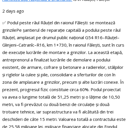
2 days ago
✅ Podul peste râul Răuțel din raionul Fălești: se montează
grinzile
Pe șantierul de reparație capitală a podului peste râul
Răuțel, amplasat pe drumul public național G54 R16–Răuțel–
Glinjeni–Catranîc–R16, km 1+730, în raionul Fălești, sunt în curs
de execuție lucrările de montare a grinzilor.
La această etapă,
antreprenorul a finalizat lucrările de demolare a podului
existent, de armare, cofrare și betonare a radierelor, stâlpilor
și riglelor la culee și pile, consolidare a sferturilor de con în
zona de amplasare a grinzilor, precum și alte lucrări conexe. În
prezent, progresul fizic constituie circa 60%.
Podul proiectat
va avea o lungime totală de 51,25 metri și o lățime de 10,50
metri, va fi prevăzut cu două benzi de circulație și două
trotuare tehnice, iar suprastructura va fi alcătuită din trei
deschideri de câte 15 metri.
Valoarea totală a contractului este
de 25,58 milioane lei, mijloace financiare alocate din Fondul