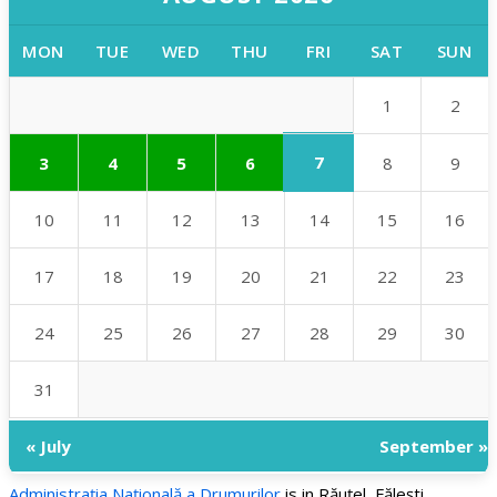
MON
TUE
WED
THU
FRI
SAT
SUN
1
2
7
3
4
5
6
8
9
10
11
12
13
14
15
16
17
18
19
20
21
22
23
24
25
26
27
28
29
30
31
« July
September »
Administraţia Națională a Drumurilor
is in Răuțel, Fălești.