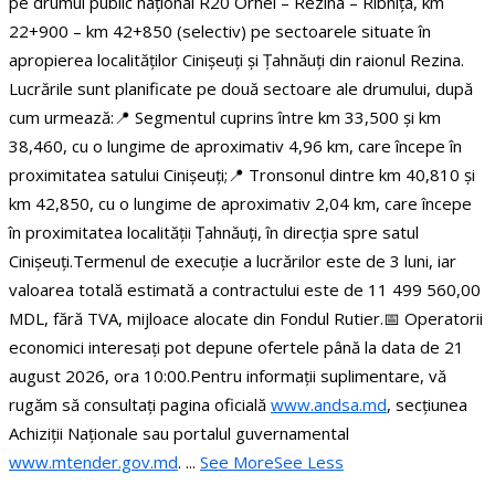
pe drumul public național R20 Orhei – Rezina – Rîbnița, km
22+900 – km 42+850 (selectiv) pe sectoarele situate în
apropierea localităților Cinișeuți și Țahnăuți din raionul Rezina.
Lucrările sunt planificate pe două sectoare ale drumului, după
cum urmează:
📍 Segmentul cuprins între km 33,500 și km
38,460, cu o lungime de aproximativ 4,96 km, care începe în
proximitatea satului Cinișeuți;
📍 Tronsonul dintre km 40,810 și
km 42,850, cu o lungime de aproximativ 2,04 km, care începe
în proximitatea localității Țahnăuți, în direcția spre satul
Cinișeuți.
Termenul de execuție a lucrărilor este de 3 luni, iar
valoarea totală estimată a contractului este de 11 499 560,00
MDL, fără TVA, mijloace alocate din Fondul Rutier.
📅 Operatorii
economici interesați pot depune ofertele până la data de 21
august 2026, ora 10:00.
Pentru informații suplimentare, vă
rugăm să consultați pagina oficială
www.andsa.md
, secțiunea
Achiziții Naționale sau portalul guvernamental
www.mtender.gov.md
.
...
See More
See Less