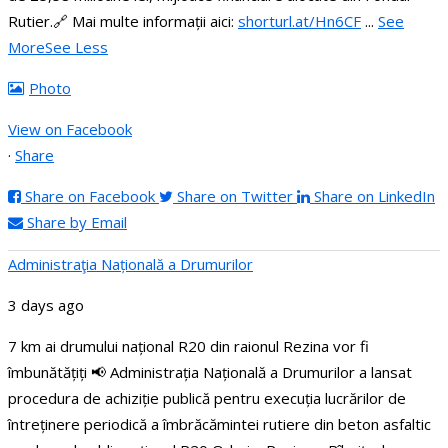
Rutier.
🔗 Mai multe informații aici:
shorturl.at/Hn6CF
...
See
More
See Less
Photo
View on Facebook
·
Share
Share on Facebook
Share on Twitter
Share on LinkedIn
Share by Email
Administraţia Națională a Drumurilor
3 days ago
7 km ai drumului național R20 din raionul Rezina vor fi
îmbunătățiți
📢 Administrația Națională a Drumurilor a lansat
procedura de achiziție publică pentru execuția lucrărilor de
întreținere periodică a îmbrăcămintei rutiere din beton asfaltic