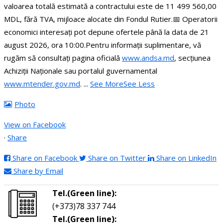
valoarea totală estimată a contractului este de 11 499 560,00
MDL, fără TVA, mijloace alocate din Fondul Rutier.
📅 Operatorii
economici interesați pot depune ofertele până la data de 21
august 2026, ora 10:00.
Pentru informații suplimentare, vă
rugăm să consultați pagina oficială
www.andsa.md
, secțiunea
Achiziții Naționale sau portalul guvernamental
www.mtender.gov.md
.
...
See More
See Less
Photo
View on Facebook
·
Share
Share on Facebook
Share on Twitter
Share on LinkedIn
Share by Email
Tel.(Green line):
(+373)78 337 744
Tel.(Green line):