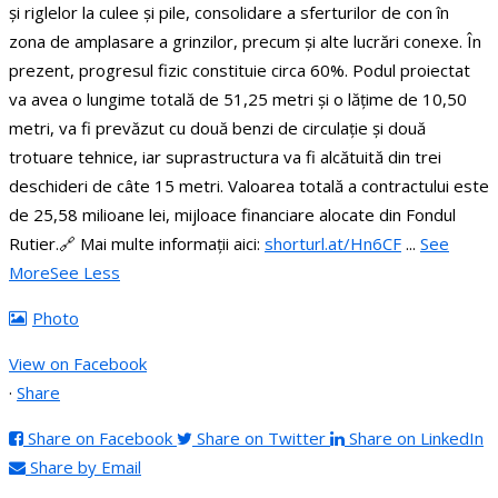
și riglelor la culee și pile, consolidare a sferturilor de con în
zona de amplasare a grinzilor, precum și alte lucrări conexe. În
prezent, progresul fizic constituie circa 60%.
Podul proiectat
va avea o lungime totală de 51,25 metri și o lățime de 10,50
metri, va fi prevăzut cu două benzi de circulație și două
trotuare tehnice, iar suprastructura va fi alcătuită din trei
deschideri de câte 15 metri.
Valoarea totală a contractului este
de 25,58 milioane lei, mijloace financiare alocate din Fondul
Rutier.
🔗 Mai multe informații aici:
shorturl.at/Hn6CF
...
See
More
See Less
Photo
View on Facebook
·
Share
Share on Facebook
Share on Twitter
Share on LinkedIn
Share by Email