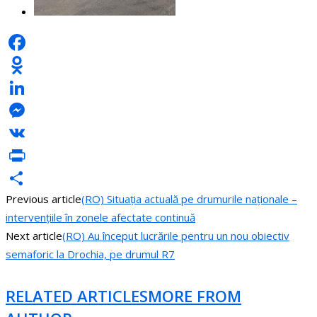
Facebook
Odnoklassniki
LinkedIn
Messenger
VK
PrintFriendly
Previous article
(RO) Situația actuală pe drumurile naționale –
Share
intervențiile în zonele afectate continuă
Next article
(RO) Au început lucrările pentru un nou obiectiv
semaforic la Drochia, pe drumul R7
RELATED ARTICLES
MORE FROM