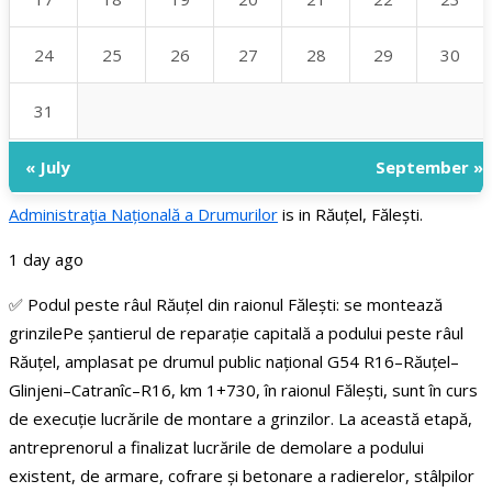
24
25
26
27
28
29
30
31
« July
September »
Administraţia Națională a Drumurilor
is in Răuțel, Fălești.
1 day ago
✅ Podul peste râul Răuțel din raionul Fălești: se montează
grinzile
Pe șantierul de reparație capitală a podului peste râul
Răuțel, amplasat pe drumul public național G54 R16–Răuțel–
Glinjeni–Catranîc–R16, km 1+730, în raionul Fălești, sunt în curs
de execuție lucrările de montare a grinzilor.
La această etapă,
antreprenorul a finalizat lucrările de demolare a podului
existent, de armare, cofrare și betonare a radierelor, stâlpilor