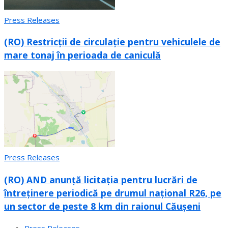
Press Releases
(RO) Restricții de circulație pentru vehiculele de
mare tonaj în perioada de caniculă
Press Releases
(RO) AND anunță licitația pentru lucrări de
întreținere periodică pe drumul național R26, pe
un sector de peste 8 km din raionul Căușeni