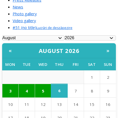
Press Releases
News
Photo gallery
Video gallery
#51 (no title)
Lucrări de deszăpezire
AUGUST 2026
«
»
MON
TUE
WED
THU
FRI
SAT
SUN
1
2
6
3
4
5
7
8
9
10
11
12
13
14
15
16
17
18
19
20
21
22
23