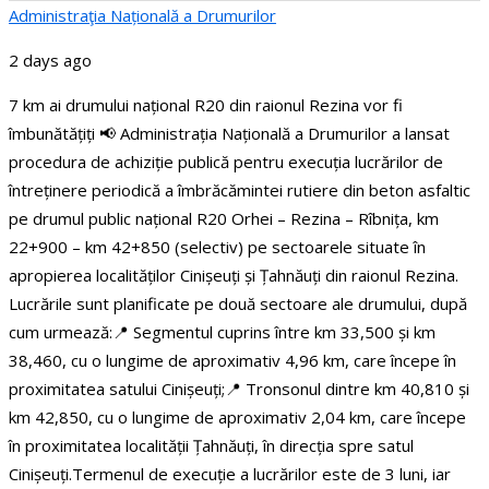
Administraţia Națională a Drumurilor
2 days ago
7 km ai drumului național R20 din raionul Rezina vor fi
îmbunătățiți
📢 Administrația Națională a Drumurilor a lansat
procedura de achiziție publică pentru execuția lucrărilor de
întreținere periodică a îmbrăcămintei rutiere din beton asfaltic
pe drumul public național R20 Orhei – Rezina – Rîbnița, km
22+900 – km 42+850 (selectiv) pe sectoarele situate în
apropierea localităților Cinișeuți și Țahnăuți din raionul Rezina.
Lucrările sunt planificate pe două sectoare ale drumului, după
cum urmează:
📍 Segmentul cuprins între km 33,500 și km
38,460, cu o lungime de aproximativ 4,96 km, care începe în
proximitatea satului Cinișeuți;
📍 Tronsonul dintre km 40,810 și
km 42,850, cu o lungime de aproximativ 2,04 km, care începe
în proximitatea localității Țahnăuți, în direcția spre satul
Cinișeuți.
Termenul de execuție a lucrărilor este de 3 luni, iar