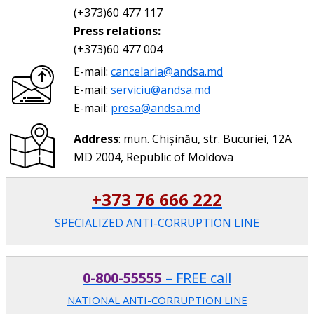
(+373)60 477 117
Press relations:
(+373)60 477 004
E-mail:
cancelaria@andsa.md
E-mail:
serviciu@andsa.md
E-mail:
presa@andsa.md
Address
: mun. Chișinău, str. Bucuriei, 12A
MD 2004, Republic of Moldova
+373 76 666 222
SPECIALIZED ANTI-CORRUPTION LINE
0-800-55555
– FREE call
NATIONAL ANTI-CORRUPTION LINE