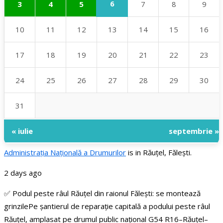
6
3
4
5
7
8
9
10
11
12
13
14
15
16
17
18
19
20
21
22
23
24
25
26
27
28
29
30
31
« iulie
septembrie »
Administraţia Națională a Drumurilor
is in Răuțel, Fălești.
2 days ago
✅ Podul peste râul Răuțel din raionul Fălești: se montează
grinzile
Pe șantierul de reparație capitală a podului peste râul
Răuțel, amplasat pe drumul public național G54 R16–Răuțel–