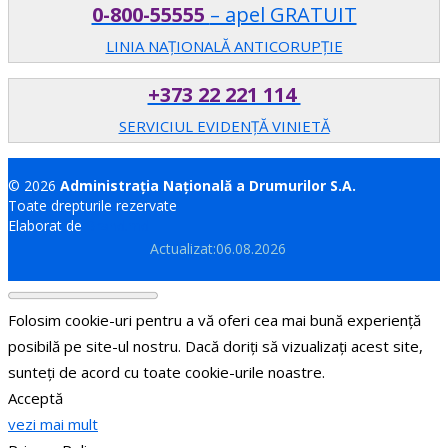
0-800-55555
– apel GRATUIT
LINIA NAȚIONALĂ ANTICORUPȚIE
+373 22 221 114
SERVICIUL EVIDENȚĂ VINIETĂ
© 2026
Administrația Națională a Drumurilor S.A.
Toate drepturile rezervate
Elaborat de
Brand.md
Actualizat:06.08.2026
Folosim cookie-uri pentru a vă oferi cea mai bună experiență
posibilă pe site-ul nostru. Dacă doriți să vizualizați acest site,
sunteți de acord cu toate cookie-urile noastre.
Acceptă
vezi mai mult