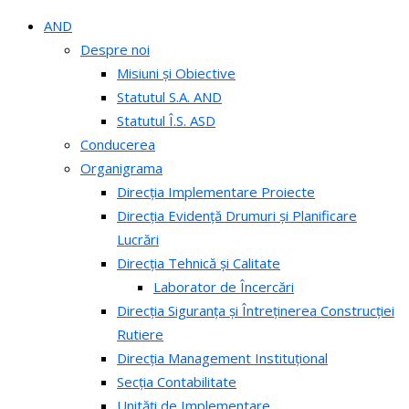
AND
Despre noi
Misiuni și Obiective
Statutul S.A. AND
Statutul Î.S. ASD
Conducerea
Organigrama
Direcția Implementare Proiecte
Direcția Evidență Drumuri și Planificare
Lucrări
Direcția Tehnică și Calitate
Laborator de Încercări
Direcția Siguranța și Întreținerea Construcției
Rutiere
Direcția Management Instituțional
Secția Contabilitate
Unități de Implementare