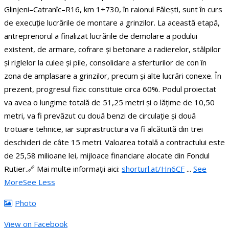
Glinjeni–Catranîc–R16, km 1+730, în raionul Fălești, sunt în curs
de execuție lucrările de montare a grinzilor.
La această etapă,
antreprenorul a finalizat lucrările de demolare a podului
existent, de armare, cofrare și betonare a radierelor, stâlpilor
și riglelor la culee și pile, consolidare a sferturilor de con în
zona de amplasare a grinzilor, precum și alte lucrări conexe. În
prezent, progresul fizic constituie circa 60%.
Podul proiectat
va avea o lungime totală de 51,25 metri și o lățime de 10,50
metri, va fi prevăzut cu două benzi de circulație și două
trotuare tehnice, iar suprastructura va fi alcătuită din trei
deschideri de câte 15 metri.
Valoarea totală a contractului este
de 25,58 milioane lei, mijloace financiare alocate din Fondul
Rutier.
🔗 Mai multe informații aici:
shorturl.at/Hn6CF
...
See
More
See Less
Photo
View on Facebook