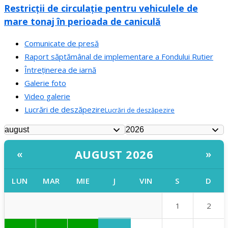
Restricții de circulație pentru vehiculele de
mare tonaj în perioada de caniculă
Comunicate de presă
Raport săptămânal de implementare a Fondului Rutier
Întreținerea de iarnă
Galerie foto
Video galerie
Lucrări de deszăpezire
Lucrări de deszăpezire
AUGUST 2026
«
»
LUN
MAR
MIE
J
VIN
S
D
1
2