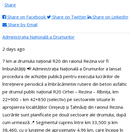
·
Share
Share on Facebook
Share on Twitter
Share on LinkedIn
Share by Email
Administraţia Națională a Drumurilor
2 days ago
7 km ai drumului național R20 din raionul Rezina vor fi
îmbunătățiți
📢 Administrația Națională a Drumurilor a lansat
procedura de achiziție publică pentru execuția lucrărilor de
întreținere periodică a îmbrăcămintei rutiere din beton asfaltic
pe drumul public național R20 Orhei – Rezina – Rîbnița, km
22+900 – km 42+850 (selectiv) pe sectoarele situate în
apropierea localităților Cinișeuți și Țahnăuți din raionul Rezina.
Lucrările sunt planificate pe două sectoare ale drumului, după
cum urmează:
📍 Segmentul cuprins între km 33,500 și km
38,460, cu o lungime de aproximativ 4,96 km, care începe în