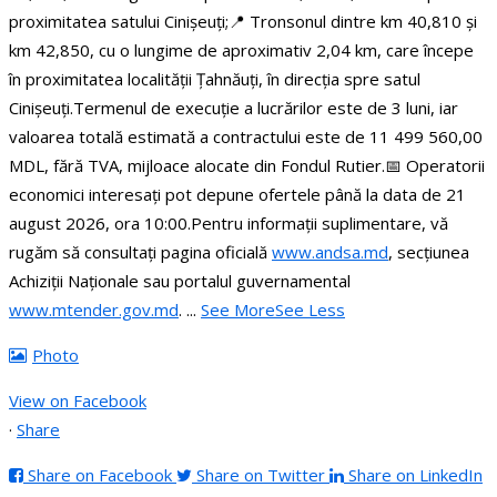
proximitatea satului Cinișeuți;
📍 Tronsonul dintre km 40,810 și
km 42,850, cu o lungime de aproximativ 2,04 km, care începe
în proximitatea localității Țahnăuți, în direcția spre satul
Cinișeuți.
Termenul de execuție a lucrărilor este de 3 luni, iar
valoarea totală estimată a contractului este de 11 499 560,00
MDL, fără TVA, mijloace alocate din Fondul Rutier.
📅 Operatorii
economici interesați pot depune ofertele până la data de 21
august 2026, ora 10:00.
Pentru informații suplimentare, vă
rugăm să consultați pagina oficială
www.andsa.md
, secțiunea
Achiziții Naționale sau portalul guvernamental
www.mtender.gov.md
.
...
See More
See Less
Photo
View on Facebook
·
Share
Share on Facebook
Share on Twitter
Share on LinkedIn