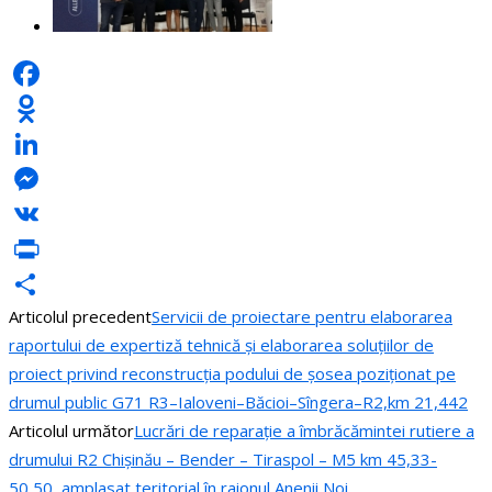
Facebook
Odnoklassniki
LinkedIn
Messenger
VK
PrintFriendly
Articolul precedent
Servicii de proiectare pentru elaborarea
Partajează
raportului de expertiză tehnică și elaborarea soluțiilor de
proiect privind reconstrucția podului de șosea poziționat pe
drumul public G71 R3–Ialoveni–Băcioi–Sîngera–R2,km 21,442
Articolul următor
Lucrări de reparație a îmbrăcămintei rutiere a
drumului R2 Chișinău – Bender – Tiraspol – M5 km 45,33-
50,50, amplasat teritorial în raionul Anenii Noi