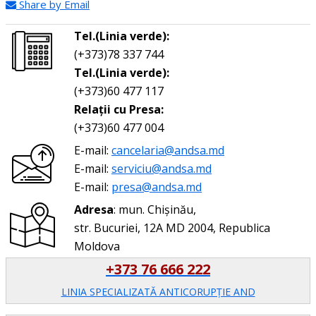
Share by Email
Tel.(Linia verde):
(+373)78 337 744
Tel.(Linia verde):
(+373)60 477 117
Relații cu Presa:
(+373)60 477 004
E-mail:
cancelaria@andsa.md
E-mail:
serviciu@andsa.md
E-mail:
presa@andsa.md
Adresa
: mun. Chișinău,
str. Bucuriei, 12A MD 2004, Republica
Moldova
+373 76 666 222
LINIA SPECIALIZATĂ ANTICORUPŢIE AND