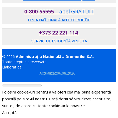
0-800-55555
– apel GRATUIT
LINIA NAȚIONALĂ ANTICORUPȚIE
+373 22 221 114
SERVICIUL EVIDENȚĂ VINIETĂ
© 2026
Administrația Națională a Drumurilor S.A.
Toate drepturile rezervate
Elaborat de
Brand.md
Actualizat:06.08.2026
Folosim cookie-uri pentru a vă oferi cea mai bună experiență
posibilă pe site-ul nostru. Dacă doriți să vizualizați acest site,
sunteți de acord cu toate cookie-urile noastre.
Acceptă