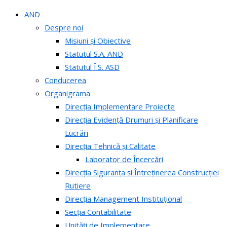
AND
Despre noi
Misiuni și Obiective
Statutul S.A. AND
Statutul Î.S. ASD
Conducerea
Organigrama
Direcția Implementare Proiecte
Direcția Evidență Drumuri și Planificare
Lucrări
Direcția Tehnică și Calitate
Laborator de Încercări
Direcția Siguranța și Întreținerea Construcției
Rutiere
Direcția Management Instituțional
Secția Contabilitate
Unități de Implementare