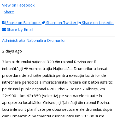
View on Facebook
·
Share
Share on Facebook
Share on Twitter
Share on LinkedIn
Share by Email
Administraţia Națională a Drumurilor
2 days ago
7 km ai drumului național R20 din raionul Rezina vor fi
îmbunătățiți
📢 Administrația Națională a Drumurilor a lansat
procedura de achiziție publică pentru execuția lucrărilor de
întreținere periodică a îmbrăcămintei rutiere din beton asfaltic
pe drumul public național R20 Orhei – Rezina – Rîbnița, km
22+900 – km 42+850 (selectiv) pe sectoarele situate în
apropierea localităților Cinișeuți și Țahnăuți din raionul Rezina.
Lucrările sunt planificate pe două sectoare ale drumului, după
cum urmează:
📍 Segmentul cuprins între km 33,500 și km