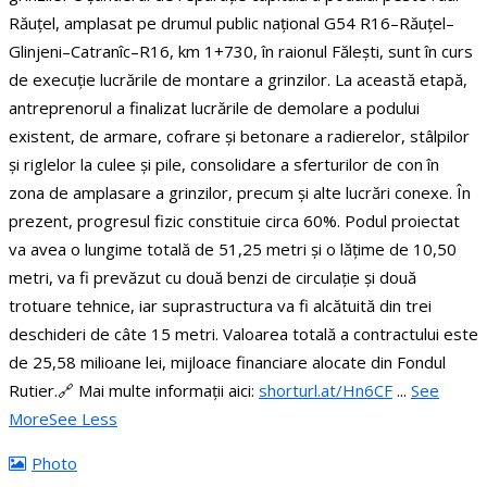
Răuțel, amplasat pe drumul public național G54 R16–Răuțel–
Glinjeni–Catranîc–R16, km 1+730, în raionul Fălești, sunt în curs
de execuție lucrările de montare a grinzilor.
La această etapă,
antreprenorul a finalizat lucrările de demolare a podului
existent, de armare, cofrare și betonare a radierelor, stâlpilor
și riglelor la culee și pile, consolidare a sferturilor de con în
zona de amplasare a grinzilor, precum și alte lucrări conexe. În
prezent, progresul fizic constituie circa 60%.
Podul proiectat
va avea o lungime totală de 51,25 metri și o lățime de 10,50
metri, va fi prevăzut cu două benzi de circulație și două
trotuare tehnice, iar suprastructura va fi alcătuită din trei
deschideri de câte 15 metri.
Valoarea totală a contractului este
de 25,58 milioane lei, mijloace financiare alocate din Fondul
Rutier.
🔗 Mai multe informații aici:
shorturl.at/Hn6CF
...
See
More
See Less
Photo