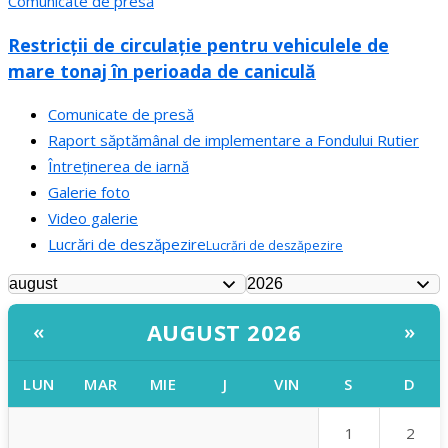
Comunicate de presă
Restricții de circulație pentru vehiculele de
mare tonaj în perioada de caniculă
Comunicate de presă
Raport săptămânal de implementare a Fondului Rutier
Întreținerea de iarnă
Galerie foto
Video galerie
Lucrări de deszăpezire
Lucrări de deszăpezire
AUGUST 2026
«
»
LUN
MAR
MIE
J
VIN
S
D
1
2