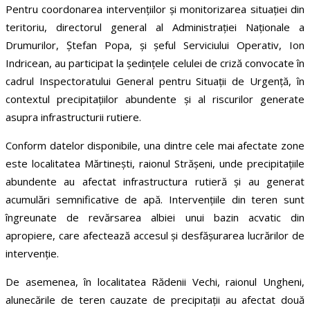
Pentru coordonarea intervențiilor și monitorizarea situației din
teritoriu, directorul general al Administrației Naționale a
Drumurilor, Ștefan Popa, și șeful Serviciului Operativ, Ion
Indricean, au participat la ședințele celulei de criză convocate în
cadrul Inspectoratului General pentru Situații de Urgență, în
contextul precipitațiilor abundente și al riscurilor generate
asupra infrastructurii rutiere.
Conform datelor disponibile, una dintre cele mai afectate zone
este localitatea Mărtinești, raionul Strășeni, unde precipitațiile
abundente au afectat infrastructura rutieră și au generat
acumulări semnificative de apă. Intervențiile din teren sunt
îngreunate de revărsarea albiei unui bazin acvatic din
apropiere, care afectează accesul și desfășurarea lucrărilor de
intervenție.
De asemenea, în localitatea Rădenii Vechi, raionul Ungheni,
alunecările de teren cauzate de precipitații au afectat două