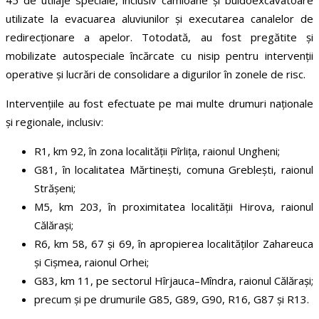
45 de utilaje speciale, inclusiv camioane și buldoexcavatoare
utilizate la evacuarea aluviunilor și executarea canalelor de
redirecționare a apelor. Totodată, au fost pregătite și
mobilizate autospeciale încărcate cu nisip pentru intervenții
operative și lucrări de consolidare a digurilor în zonele de risc.
Intervențiile au fost efectuate pe mai multe drumuri naționale
și regionale, inclusiv:
R1, km 92, în zona localității Pîrlița, raionul Ungheni;
G81, în localitatea Mărtinești, comuna Greblești, raionul
Strășeni;
M5, km 203, în proximitatea localității Hirova, raionul
Călărași;
R6, km 58, 67 și 69, în apropierea localităților Zahareuca
și Cișmea, raionul Orhei;
G83, km 11, pe sectorul Hîrjauca–Mîndra, raionul Călărași;
precum și pe drumurile G85, G89, G90, R16, G87 și R13.