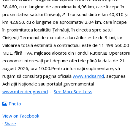
38,460, cu o lungime de aproximativ 4,96 km, care începe în
proximitatea satului Cinișeuți;
📍 Tronsonul dintre km 40,810 și
km 42,850, cu o lungime de aproximativ 2,04 km, care începe
în proximitatea localității Țahnăuți, în direcția spre satul
Cinișeuți.
Termenul de execuție a lucrărilor este de 3 luni, iar
valoarea totală estimată a contractului este de 11 499 560,00
MDL, fără TVA, mijloace alocate din Fondul Rutier.
📅 Operatorii
economici interesați pot depune ofertele până la data de 21
august 2026, ora 10:00.
Pentru informații suplimentare, vă
rugăm să consultați pagina oficială
www.andsa.md
, secțiunea
Achiziții Naționale sau portalul guvernamental
www.mtender.gov.md
.
...
See More
See Less
Photo
View on Facebook
·
Share