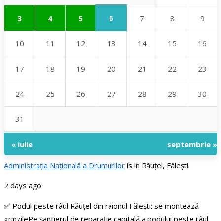
6
3
4
5
7
8
9
10
11
12
13
14
15
16
17
18
19
20
21
22
23
24
25
26
27
28
29
30
31
« iulie
septembrie »
Administraţia Națională a Drumurilor
is in Răuțel, Fălești.
2 days ago
✅ Podul peste râul Răuțel din raionul Fălești: se montează
grinzile
Pe șantierul de reparație capitală a podului peste râul