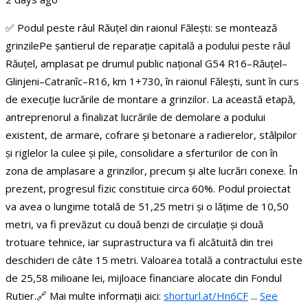
✅ Podul peste râul Răuțel din raionul Fălești: se montează
grinzile
Pe șantierul de reparație capitală a podului peste râul
Răuțel, amplasat pe drumul public național G54 R16–Răuțel–
Glinjeni–Catranîc–R16, km 1+730, în raionul Fălești, sunt în curs
de execuție lucrările de montare a grinzilor.
La această etapă,
antreprenorul a finalizat lucrările de demolare a podului
existent, de armare, cofrare și betonare a radierelor, stâlpilor
și riglelor la culee și pile, consolidare a sferturilor de con în
zona de amplasare a grinzilor, precum și alte lucrări conexe. În
prezent, progresul fizic constituie circa 60%.
Podul proiectat
va avea o lungime totală de 51,25 metri și o lățime de 10,50
metri, va fi prevăzut cu două benzi de circulație și două
trotuare tehnice, iar suprastructura va fi alcătuită din trei
deschideri de câte 15 metri.
Valoarea totală a contractului este
de 25,58 milioane lei, mijloace financiare alocate din Fondul
Rutier.
🔗 Mai multe informații aici:
shorturl.at/Hn6CF
...
See