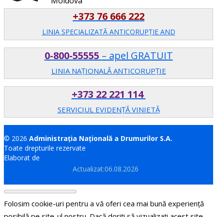
Moldova
+373 76 666 222
LINIA SPECIALIZATĂ ANTICORUPŢIE AND
0-800-55555
– apel GRATUIT
LINIA NAȚIONALĂ ANTICORUPȚIE
+373 22 221 114
SERVICIUL EVIDENȚĂ VINIETĂ
© 2026
Administrația Națională a Drumurilor S.A.
Toate drepturile rezervate
Elaborat de
Brand.md
Actualizat:06.08.2026
Folosim cookie-uri pentru a vă oferi cea mai bună experiență
posibilă pe site-ul nostru. Dacă doriți să vizualizați acest site,