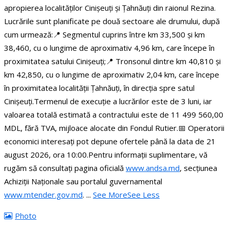
apropierea localităților Cinișeuți și Țahnăuți din raionul Rezina.
Lucrările sunt planificate pe două sectoare ale drumului, după
cum urmează:
📍 Segmentul cuprins între km 33,500 și km
38,460, cu o lungime de aproximativ 4,96 km, care începe în
proximitatea satului Cinișeuți;
📍 Tronsonul dintre km 40,810 și
km 42,850, cu o lungime de aproximativ 2,04 km, care începe
în proximitatea localității Țahnăuți, în direcția spre satul
Cinișeuți.
Termenul de execuție a lucrărilor este de 3 luni, iar
valoarea totală estimată a contractului este de 11 499 560,00
MDL, fără TVA, mijloace alocate din Fondul Rutier.
📅 Operatorii
economici interesați pot depune ofertele până la data de 21
august 2026, ora 10:00.
Pentru informații suplimentare, vă
rugăm să consultați pagina oficială
www.andsa.md
, secțiunea
Achiziții Naționale sau portalul guvernamental
www.mtender.gov.md
.
...
See More
See Less
Photo