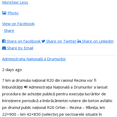
More
See Less
Photo
View on Facebook
·
Share
Share on Facebook
Share on Twitter
Share on LinkedIn
Share by Email
Administraţia Națională a Drumurilor
2 days ago
7 km ai drumului național R20 din raionul Rezina vor fi
îmbunătățiți
📢 Administrația Națională a Drumurilor a lansat
procedura de achiziție publică pentru execuția lucrărilor de
întreținere periodică a îmbrăcămintei rutiere din beton asfaltic
pe drumul public național R20 Orhei – Rezina – Rîbnița, km
22+900 – km 42+850 (selectiv) pe sectoarele situate în