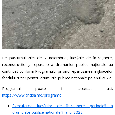
Pe parcursul zilei de 2 noiembrie, lucrările de întreținere,
reconstrucție și reparație a drumurilor publice naționale au
continuat conform Programului privind repartizarea mijloacelor
fondului rutier pentru drumurile publice naționale pe anul 2022.
Programul poate fi accesat aici:
https://www.andsa.md/programe
Executarea lucrărilor de întreținere periodică a
drumurilor publice naționale în anul 2022