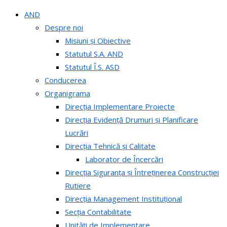
AND
Despre noi
Misiuni și Obiective
Statutul S.A. AND
Statutul Î.S. ASD
Conducerea
Organigrama
Direcția Implementare Proiecte
Direcția Evidență Drumuri și Planificare
Lucrări
Direcția Tehnică și Calitate
Laborator de Încercări
Direcția Siguranța și Întreținerea Construcției
Rutiere
Direcția Management Instituțional
Secția Contabilitate
Unități de Implementare