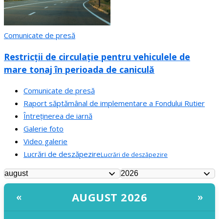
Comunicate de presă
Restricții de circulație pentru vehiculele de
mare tonaj în perioada de caniculă
Comunicate de presă
Raport săptămânal de implementare a Fondului Rutier
Întreținerea de iarnă
Galerie foto
Video galerie
Lucrări de deszăpezire
Lucrări de deszăpezire
AUGUST 2026
«
»