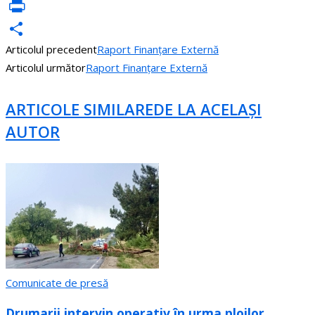
VK
PrintFriendly
Articolul precedent
Raport Finanțare Externă
Partajează
Articolul următor
Raport Finanțare Externă
ARTICOLE SIMILARE
DE LA ACELAȘI
AUTOR
Comunicate de presă
Drumarii intervin operativ în urma ploilor