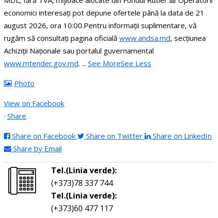
MDL, fără TVA, mijloace alocate din Fondul Rutier.
📅 Operatorii
economici interesați pot depune ofertele până la data de 21
august 2026, ora 10:00.
Pentru informații suplimentare, vă
rugăm să consultați pagina oficială
www.andsa.md
, secțiunea
Achiziții Naționale sau portalul guvernamental
www.mtender.gov.md
.
...
See More
See Less
Photo
View on Facebook
·
Share
Share on Facebook
Share on Twitter
Share on LinkedIn
Share by Email
Tel.(Linia verde):
(+373)78 337 744
Tel.(Linia verde):
(+373)60 477 117