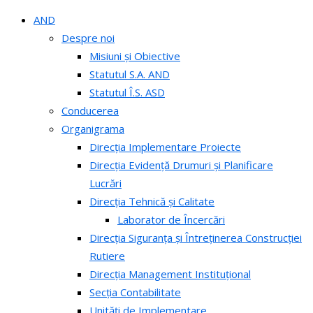
AND
Despre noi
Misiuni și Obiective
Statutul S.A. AND
Statutul Î.S. ASD
Conducerea
Organigrama
Direcția Implementare Proiecte
Direcția Evidență Drumuri și Planificare
Lucrări
Direcția Tehnică și Calitate
Laborator de Încercări
Direcția Siguranța și Întreținerea Construcției
Rutiere
Direcția Management Instituțional
Secția Contabilitate
Unități de Implementare