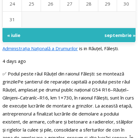
24
25
26
27
28
29
30
31
« iulie
septembrie »
Administraţia Națională a Drumurilor
is in Răuțel, Fălești.
4 days ago
✅ Podul peste râul Răuțel din raionul Fălești: se montează
grinzile
Pe șantierul de reparație capitală a podului peste râul
Răuțel, amplasat pe drumul public național G54 R16–Răuțel–
Glinjeni–Catranîc–R16, km 1+730, în raionul Fălești, sunt în curs
de execuție lucrările de montare a grinzilor.
La această etapă,
antreprenorul a finalizat lucrările de demolare a podului
existent, de armare, cofrare și betonare a radierelor, stâlpilor
și riglelor la culee și pile, consolidare a sferturilor de con în
zona de amplasare a grinzilor, precum și alte lucrări conexe. În