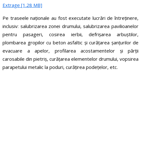
Extrage [1.28 MB]
Pe traseele naționale au fost executate lucrări de întreținere,
inclusiv: salubrizarea zonei drumului, salubrizarea pavilioanelor
pentru pasageri, cosirea ierbii, defrișarea arbuștilor,
plombarea gropilor cu beton asfaltic și curățarea șanțurilor de
evacuare a apelor, profilarea acostamentelor și părții
carosabile din pietriș, curățarea elementelor drumului, vopsirea
parapetului metalic la poduri, curățirea podețelor, etc.