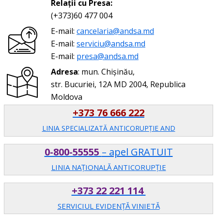
Relații cu Presa:
(+373)60 477 004
E-mail:
cancelaria@andsa.md
E-mail:
serviciu@andsa.md
E-mail:
presa@andsa.md
Adresa
: mun. Chișinău,
str. Bucuriei, 12A MD 2004, Republica
Moldova
+373 76 666 222
LINIA SPECIALIZATĂ ANTICORUPŢIE AND
0-800-55555
– apel GRATUIT
LINIA NAȚIONALĂ ANTICORUPȚIE
+373 22 221 114
SERVICIUL EVIDENȚĂ VINIETĂ