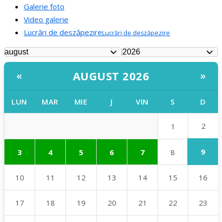
Galerie foto
Video galerie
Lucrări de deszăpezire
Lucrări de deszăpezire
AUGUST 2026
«
»
LUN
MAR
MIE
J
VIN
S
D
2
1
9
3
4
5
6
7
8
10
11
12
13
14
15
16
17
18
19
20
21
22
23