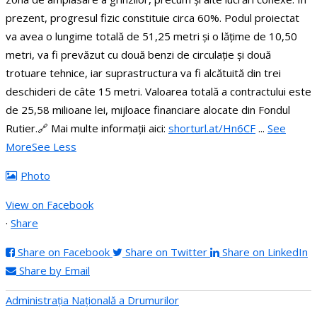
prezent, progresul fizic constituie circa 60%.
Podul proiectat
va avea o lungime totală de 51,25 metri și o lățime de 10,50
metri, va fi prevăzut cu două benzi de circulație și două
trotuare tehnice, iar suprastructura va fi alcătuită din trei
deschideri de câte 15 metri.
Valoarea totală a contractului este
de 25,58 milioane lei, mijloace financiare alocate din Fondul
Rutier.
🔗 Mai multe informații aici:
shorturl.at/Hn6CF
...
See
More
See Less
Photo
View on Facebook
·
Share
Share on Facebook
Share on Twitter
Share on LinkedIn
Share by Email
Administraţia Națională a Drumurilor