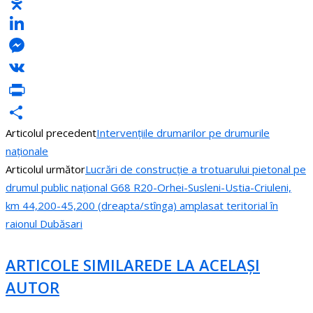
Facebook
Odnoklassniki
LinkedIn
Messenger
VK
PrintFriendly
Articolul precedent
Intervențiile drumarilor pe drumurile
Partajează
naționale
Articolul următor
Lucrări de construcție a trotuarului pietonal pe
drumul public național G68 R20-Orhei-Susleni-Ustia-Criuleni,
km 44,200-45,200 (dreapta/stînga) amplasat teritorial în
raionul Dubăsari
ARTICOLE SIMILARE
DE LA ACELAȘI
AUTOR