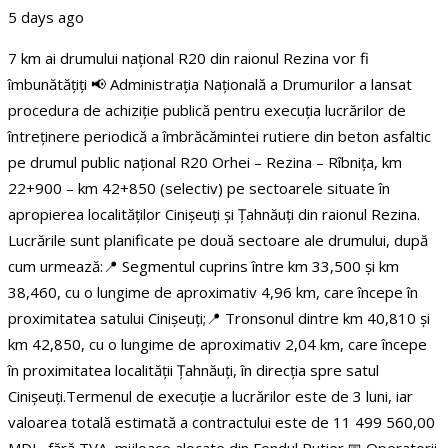
5 days ago
7 km ai drumului național R20 din raionul Rezina vor fi
îmbunătățiți
📢 Administrația Națională a Drumurilor a lansat
procedura de achiziție publică pentru execuția lucrărilor de
întreținere periodică a îmbrăcămintei rutiere din beton asfaltic
pe drumul public național R20 Orhei – Rezina – Rîbnița, km
22+900 – km 42+850 (selectiv) pe sectoarele situate în
apropierea localităților Cinișeuți și Țahnăuți din raionul Rezina.
Lucrările sunt planificate pe două sectoare ale drumului, după
cum urmează:
📍 Segmentul cuprins între km 33,500 și km
38,460, cu o lungime de aproximativ 4,96 km, care începe în
proximitatea satului Cinișeuți;
📍 Tronsonul dintre km 40,810 și
km 42,850, cu o lungime de aproximativ 2,04 km, care începe
în proximitatea localității Țahnăuți, în direcția spre satul
Cinișeuți.
Termenul de execuție a lucrărilor este de 3 luni, iar
valoarea totală estimată a contractului este de 11 499 560,00