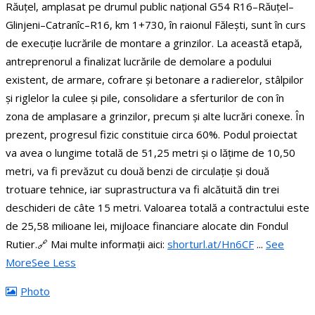
Răuțel, amplasat pe drumul public național G54 R16–Răuțel–
Glinjeni–Catranîc–R16, km 1+730, în raionul Fălești, sunt în curs
de execuție lucrările de montare a grinzilor.
La această etapă,
antreprenorul a finalizat lucrările de demolare a podului
existent, de armare, cofrare și betonare a radierelor, stâlpilor
și riglelor la culee și pile, consolidare a sferturilor de con în
zona de amplasare a grinzilor, precum și alte lucrări conexe. În
prezent, progresul fizic constituie circa 60%.
Podul proiectat
va avea o lungime totală de 51,25 metri și o lățime de 10,50
metri, va fi prevăzut cu două benzi de circulație și două
trotuare tehnice, iar suprastructura va fi alcătuită din trei
deschideri de câte 15 metri.
Valoarea totală a contractului este
de 25,58 milioane lei, mijloace financiare alocate din Fondul
Rutier.
🔗 Mai multe informații aici:
shorturl.at/Hn6CF
...
See
More
See Less
Photo