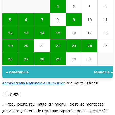
1
2
3
4
5
6
7
8
9
10
11
12
13
14
15
16
17
18
19
20
21
22
23
24
25
26
27
28
29
30
31
« noiembrie
ianuarie »
Administraţia Națională a Drumurilor
is in Răuțel, Fălești.
1 day ago
✅ Podul peste râul Răuțel din raionul Fălești: se montează
grinzile
Pe șantierul de reparație capitală a podului peste râul