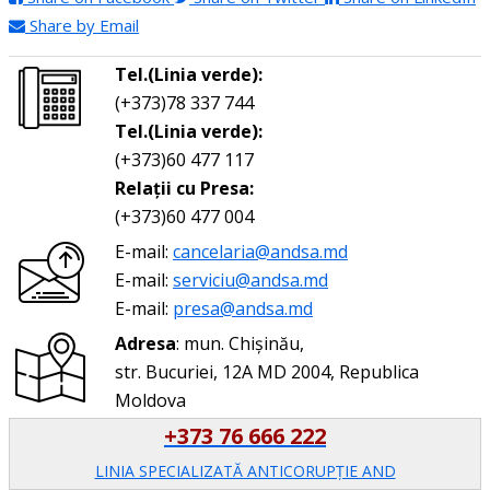
Share by Email
Tel.(Linia verde):
(+373)78 337 744
Tel.(Linia verde):
(+373)60 477 117
Relații cu Presa:
(+373)60 477 004
E-mail:
cancelaria@andsa.md
E-mail:
serviciu@andsa.md
E-mail:
presa@andsa.md
Adresa
: mun. Chișinău,
str. Bucuriei, 12A MD 2004, Republica
Moldova
+373 76 666 222
LINIA SPECIALIZATĂ ANTICORUPŢIE AND