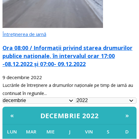
Întreținerea de iarnă
Ora 08:00 / Informații privind starea drumurilor
publice naționale, în intervalul orar 17:00
-08.12.2022 și 07:00- 09.12.2022
9 decembrie 2022
Lucrările de întreținere a drumurilor naționale pe timp de iarnă au
continuat în regiunile...
DECEMBRIE 2022
«
»
LUN
MAR
MIE
J
VIN
S
D