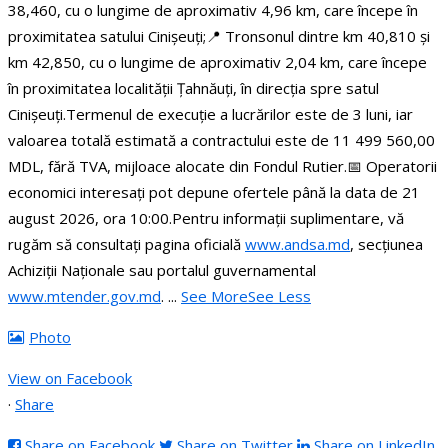
38,460, cu o lungime de aproximativ 4,96 km, care începe în
proximitatea satului Cinișeuți;
📍 Tronsonul dintre km 40,810 și
km 42,850, cu o lungime de aproximativ 2,04 km, care începe
în proximitatea localității Țahnăuți, în direcția spre satul
Cinișeuți.
Termenul de execuție a lucrărilor este de 3 luni, iar
valoarea totală estimată a contractului este de 11 499 560,00
MDL, fără TVA, mijloace alocate din Fondul Rutier.
📅 Operatorii
economici interesați pot depune ofertele până la data de 21
august 2026, ora 10:00.
Pentru informații suplimentare, vă
rugăm să consultați pagina oficială
www.andsa.md
, secțiunea
Achiziții Naționale sau portalul guvernamental
www.mtender.gov.md
.
...
See More
See Less
Photo
View on Facebook
·
Share
Share on Facebook
Share on Twitter
Share on LinkedIn