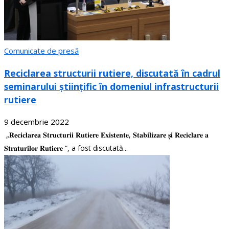
Comunicate de presă
Reciclarea structurii rutiere, discutată în cadrul
seminarului științific în domeniul infrastructurii
rutiere
9 decembrie 2022
„𝐑𝐞𝐜𝐢𝐜𝐥𝐚𝐫𝐞𝐚 𝐒𝐭𝐫𝐮𝐜𝐭𝐮𝐫𝐢𝐢 𝐑𝐮𝐭𝐢𝐞𝐫𝐞 𝐄𝐱𝐢𝐬𝐭𝐞𝐧𝐭𝐞, 𝐒𝐭𝐚𝐛𝐢𝐥𝐢𝐳𝐚𝐫𝐞 𝐬̦𝐢 𝐑𝐞𝐜𝐢𝐜𝐥𝐚𝐫𝐞 𝐚
𝐒𝐭𝐫𝐚𝐭𝐮𝐫𝐢𝐥𝐨𝐫 𝐑𝐮𝐭𝐢𝐞𝐫𝐞 “, a fost discutată...