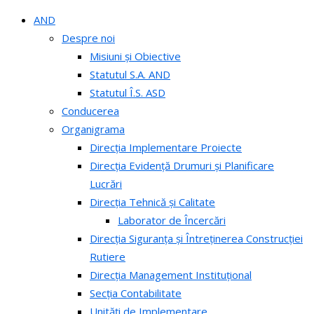
AND
Despre noi
Misiuni și Obiective
Statutul S.A. AND
Statutul Î.S. ASD
Conducerea
Organigrama
Direcția Implementare Proiecte
Direcția Evidență Drumuri și Planificare
Lucrări
Direcția Tehnică și Calitate
Laborator de Încercări
Direcția Siguranța și Întreținerea Construcției
Rutiere
Direcția Management Instituțional
Secția Contabilitate
Unități de Implementare