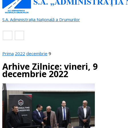
S.A. Administrația Națională a Drumurilor
RO
EN
Prima
2022
decembrie
9
Arhive Zilnice: vineri, 9
decembrie 2022