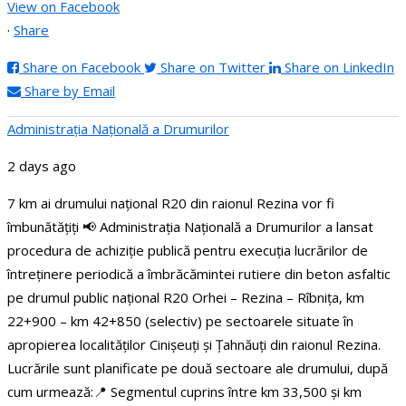
View on Facebook
·
Share
Share on Facebook
Share on Twitter
Share on LinkedIn
Share by Email
Administraţia Națională a Drumurilor
2 days ago
7 km ai drumului național R20 din raionul Rezina vor fi
îmbunătățiți
📢 Administrația Națională a Drumurilor a lansat
procedura de achiziție publică pentru execuția lucrărilor de
întreținere periodică a îmbrăcămintei rutiere din beton asfaltic
pe drumul public național R20 Orhei – Rezina – Rîbnița, km
22+900 – km 42+850 (selectiv) pe sectoarele situate în
apropierea localităților Cinișeuți și Țahnăuți din raionul Rezina.
Lucrările sunt planificate pe două sectoare ale drumului, după
cum urmează:
📍 Segmentul cuprins între km 33,500 și km