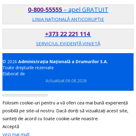
0-800-55555
– apel GRATUIT
LINIA NAȚIONALĂ ANTICORUPȚIE
+373 22 221 114
SERVICIUL EVIDENȚĂ VINIETĂ
© 2026
Administrația Națională a Drumurilor S.A.
Toate drepturile rezervate
Elaborat de
Brand.md
Actualizat:06.08.2026
Folosim cookie-uri pentru a vă oferi cea mai bună experiență
posibilă pe site-ul nostru. Dacă doriți să vizualizați acest site,
sunteți de acord cu toate cookie-urile noastre.
Acceptă
vezi mai mult