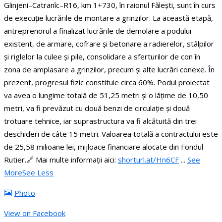
Glinjeni–Catranîc–R16, km 1+730, în raionul Fălești, sunt în curs
de execuție lucrările de montare a grinzilor.
La această etapă,
antreprenorul a finalizat lucrările de demolare a podului
existent, de armare, cofrare și betonare a radierelor, stâlpilor
și riglelor la culee și pile, consolidare a sferturilor de con în
zona de amplasare a grinzilor, precum și alte lucrări conexe. În
prezent, progresul fizic constituie circa 60%.
Podul proiectat
va avea o lungime totală de 51,25 metri și o lățime de 10,50
metri, va fi prevăzut cu două benzi de circulație și două
trotuare tehnice, iar suprastructura va fi alcătuită din trei
deschideri de câte 15 metri.
Valoarea totală a contractului este
de 25,58 milioane lei, mijloace financiare alocate din Fondul
Rutier.
🔗 Mai multe informații aici:
shorturl.at/Hn6CF
...
See
More
See Less
Photo
View on Facebook