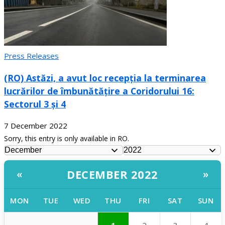
Press Releases
(RO) Astăzi, a avut loc recepția la terminarea
lucrărilor de îmbunătățire a Coridorului 16:
Sectorul 3 și 4
7 December 2022
Sorry, this entry is only available in RO.
DECEMBER 2022
«
»
MON
TUE
WED
THU
FRI
SAT
SUN