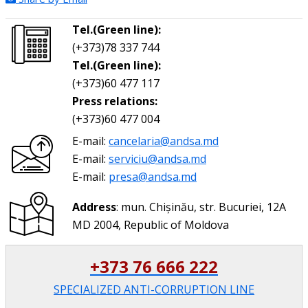
Tel.(Green line):
(+373)78 337 744
Tel.(Green line):
(+373)60 477 117
Press relations:
(+373)60 477 004
E-mail:
cancelaria@andsa.md
E-mail:
serviciu@andsa.md
E-mail:
presa@andsa.md
Address
: mun. Chișinău, str. Bucuriei, 12A
MD 2004, Republic of Moldova
+373 76 666 222
SPECIALIZED ANTI-CORRUPTION LINE