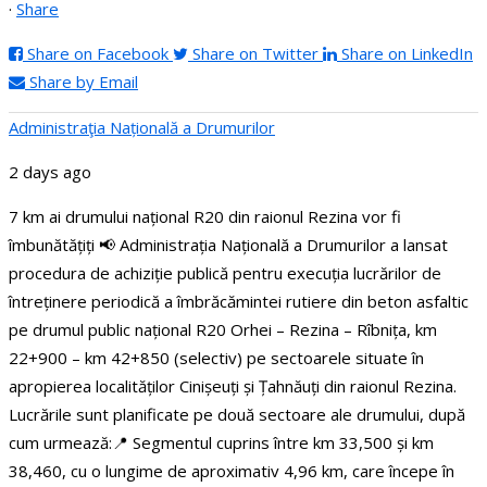
·
Share
Share on Facebook
Share on Twitter
Share on LinkedIn
Share by Email
Administraţia Națională a Drumurilor
2 days ago
7 km ai drumului național R20 din raionul Rezina vor fi
îmbunătățiți
📢 Administrația Națională a Drumurilor a lansat
procedura de achiziție publică pentru execuția lucrărilor de
întreținere periodică a îmbrăcămintei rutiere din beton asfaltic
pe drumul public național R20 Orhei – Rezina – Rîbnița, km
22+900 – km 42+850 (selectiv) pe sectoarele situate în
apropierea localităților Cinișeuți și Țahnăuți din raionul Rezina.
Lucrările sunt planificate pe două sectoare ale drumului, după
cum urmează:
📍 Segmentul cuprins între km 33,500 și km
38,460, cu o lungime de aproximativ 4,96 km, care începe în