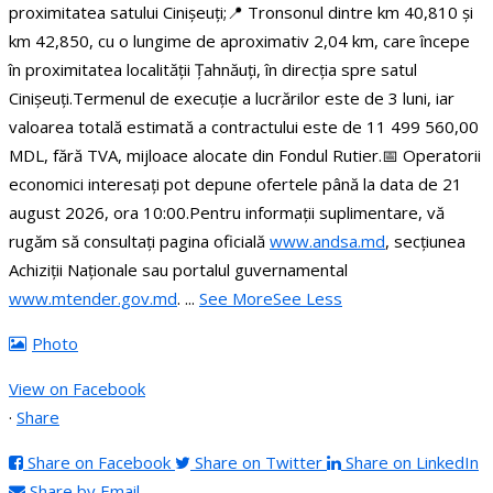
proximitatea satului Cinișeuți;
📍 Tronsonul dintre km 40,810 și
km 42,850, cu o lungime de aproximativ 2,04 km, care începe
în proximitatea localității Țahnăuți, în direcția spre satul
Cinișeuți.
Termenul de execuție a lucrărilor este de 3 luni, iar
valoarea totală estimată a contractului este de 11 499 560,00
MDL, fără TVA, mijloace alocate din Fondul Rutier.
📅 Operatorii
economici interesați pot depune ofertele până la data de 21
august 2026, ora 10:00.
Pentru informații suplimentare, vă
rugăm să consultați pagina oficială
www.andsa.md
, secțiunea
Achiziții Naționale sau portalul guvernamental
www.mtender.gov.md
.
...
See More
See Less
Photo
View on Facebook
·
Share
Share on Facebook
Share on Twitter
Share on LinkedIn
Share by Email