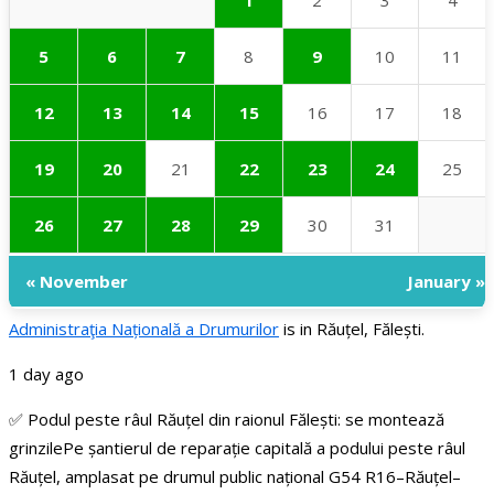
1
2
3
4
5
6
7
8
9
10
11
12
13
14
15
16
17
18
19
20
21
22
23
24
25
26
27
28
29
30
31
« November
January »
Administraţia Națională a Drumurilor
is in Răuțel, Fălești.
1 day ago
✅ Podul peste râul Răuțel din raionul Fălești: se montează
grinzile
Pe șantierul de reparație capitală a podului peste râul
Răuțel, amplasat pe drumul public național G54 R16–Răuțel–