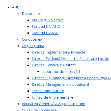
AND
Despre noi
Misiuni și Obiective
Statutul S.A. AND
Statutul Î.S. ASD
Conducerea
Organigrama
Direcția Implementare Proiecte
Direcția Evidență Drumuri și Planificare Lucrări
Direcția Tehnică și Calitate
Laborator de Încercări
Direcția Siguranța și Întreținerea Construcției R
Direcția Management Instituțional
Secția Contabilitate
Unități de Implementare
Adunarea Generală a Acționarului Unic
Organ de conducere