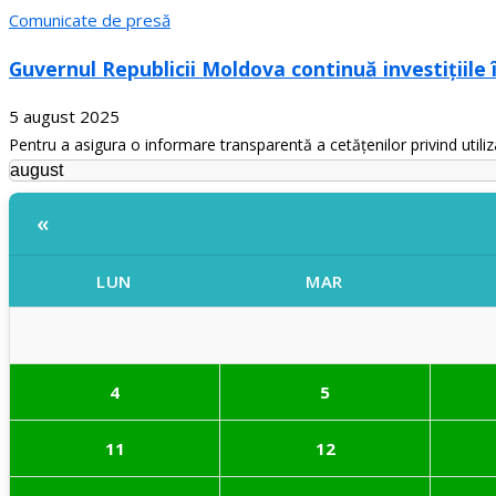
Comunicate de presă
Guvernul Republicii Moldova continuă investițiile 
5 august 2025
Pentru a asigura o informare transparentă a cetățenilor privind utiliza
«
LUN
MAR
4
5
11
12