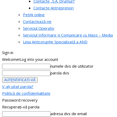
Contacte „S.A. Drumuri”
Contacte Antreprenori
Petiții online
Contactează-ne
Serviciul Operativ
Serviciul Informare și Comunicare cu Mass – Media
Linia Anticorupție Specializată a AND
Sign in
Welcome!
Log into your account
numele dvs de utilizator
parola dvs
V-ați uitat parola?
Politică de confidențialitate
Password recovery
Recuperați-vă parola
adresa dvs de email