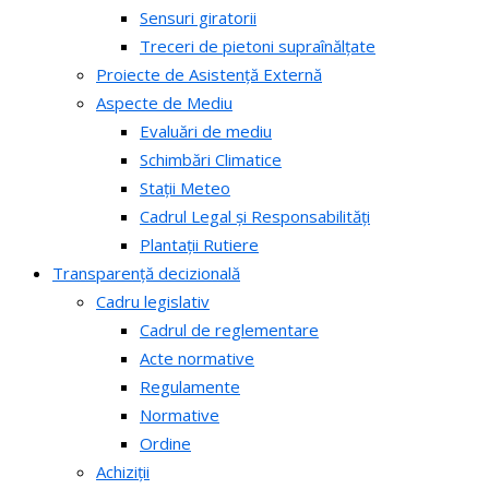
Sensuri giratorii
Treceri de pietoni supraînălțate
Proiecte de Asistență Externă
Aspecte de Mediu
Evaluări de mediu
Schimbări Climatice
Stații Meteo
Cadrul Legal și Responsabilități
Plantații Rutiere
Transparență decizională
Cadru legislativ
Cadrul de reglementare
Acte normative
Regulamente
Normative
Ordine
Achiziții