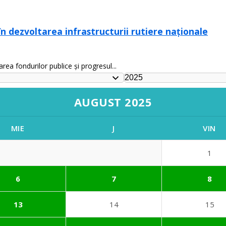
în dezvoltarea infrastructurii rutiere naționale
rea fondurilor publice și progresul...
AUGUST 2025
MIE
J
VIN
1
6
7
8
13
14
15