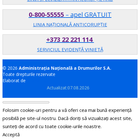
0-800-55555
– apel GRATUIT
LINIA NAȚIONALĂ ANTICORUPȚIE
+373 22 221 114
SERVICIUL EVIDENȚĂ VINIETĂ
© 2026
Administrația Națională a Drumurilor S.A.
Toate drepturile rezervate
Elaborat de
Brand.md
Actualizat:07.08.2026
Folosim cookie-uri pentru a vă oferi cea mai bună experiență
posibilă pe site-ul nostru. Dacă doriți să vizualizați acest site,
sunteți de acord cu toate cookie-urile noastre.
Acceptă