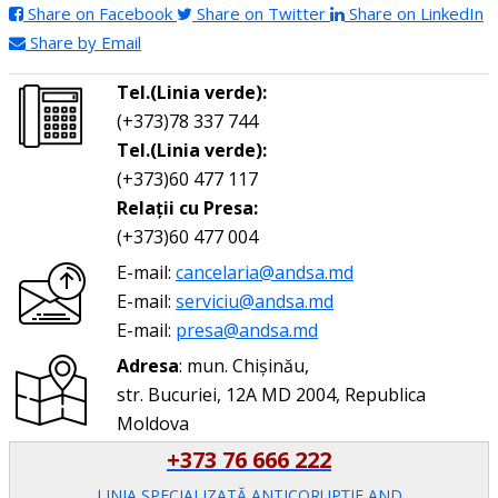
Share on Facebook
Share on Twitter
Share on LinkedIn
Share by Email
Tel.(Linia verde):
(+373)78 337 744
Tel.(Linia verde):
(+373)60 477 117
Relații cu Presa:
(+373)60 477 004
E-mail:
cancelaria@andsa.md
E-mail:
serviciu@andsa.md
E-mail:
presa@andsa.md
Adresa
: mun. Chișinău,
str. Bucuriei, 12A MD 2004, Republica
Moldova
+373 76 666 222
LINIA SPECIALIZATĂ ANTICORUPŢIE AND