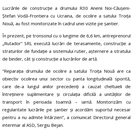
Lucrările de construcție a drumului R30 Anenii Noi-Căușeni-
Ștefan Vodă-Frontiera cu Ucraina, de ocolire a satului Troița
Nouă, au fost monitorizate în cadrul unei vizite pe șantier.
În prezent, pe tronsonul cu o lungime de 6,6 km, antreprenorul
„Rutador” SRL execută lucrări de terasamente, construcție a
straturilor de fundație a sistemului rutier, așternere a stratului
de binder, cât și construcție a lucrărilor de artă.
“Reparația drumului de ocolire a satului Troița Nouă are ca
obiectiv ocolirea unui sector cu panta longitudinală sporită,
care de-a lungul anilor precedenți a cauzat cheltuieli de
întreținere suplimentare și circulația dificilă a unităților de
transport în perioada toamnă – iarnă. Monitorizăm cu
regularitate lucrările pe șantier și acordăm suportul necesar
pentru a nu admite întârzieri”, a comunicat Directorul general
interimar al ASD, Sergiu Bejan.