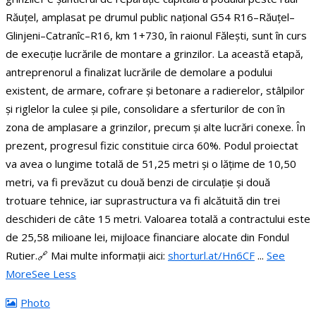
Răuțel, amplasat pe drumul public național G54 R16–Răuțel–
Glinjeni–Catranîc–R16, km 1+730, în raionul Fălești, sunt în curs
de execuție lucrările de montare a grinzilor.
La această etapă,
antreprenorul a finalizat lucrările de demolare a podului
existent, de armare, cofrare și betonare a radierelor, stâlpilor
și riglelor la culee și pile, consolidare a sferturilor de con în
zona de amplasare a grinzilor, precum și alte lucrări conexe. În
prezent, progresul fizic constituie circa 60%.
Podul proiectat
va avea o lungime totală de 51,25 metri și o lățime de 10,50
metri, va fi prevăzut cu două benzi de circulație și două
trotuare tehnice, iar suprastructura va fi alcătuită din trei
deschideri de câte 15 metri.
Valoarea totală a contractului este
de 25,58 milioane lei, mijloace financiare alocate din Fondul
Rutier.
🔗 Mai multe informații aici:
shorturl.at/Hn6CF
...
See
More
See Less
Photo