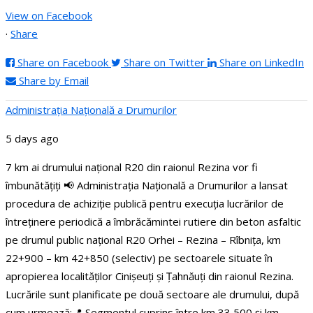
View on Facebook
·
Share
Share on Facebook
Share on Twitter
Share on LinkedIn
Share by Email
Administraţia Națională a Drumurilor
5 days ago
7 km ai drumului național R20 din raionul Rezina vor fi
îmbunătățiți
📢 Administrația Națională a Drumurilor a lansat
procedura de achiziție publică pentru execuția lucrărilor de
întreținere periodică a îmbrăcămintei rutiere din beton asfaltic
pe drumul public național R20 Orhei – Rezina – Rîbnița, km
22+900 – km 42+850 (selectiv) pe sectoarele situate în
apropierea localităților Cinișeuți și Țahnăuți din raionul Rezina.
Lucrările sunt planificate pe două sectoare ale drumului, după
cum urmează:
📍 Segmentul cuprins între km 33,500 și km