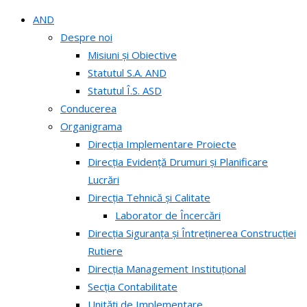
AND
Despre noi
Misiuni și Obiective
Statutul S.A. AND
Statutul Î.S. ASD
Conducerea
Organigrama
Direcția Implementare Proiecte
Direcția Evidență Drumuri și Planificare
Lucrări
Direcția Tehnică și Calitate
Laborator de Încercări
Direcția Siguranța și Întreținerea Construcției
Rutiere
Direcția Management Instituțional
Secția Contabilitate
Unități de Implementare