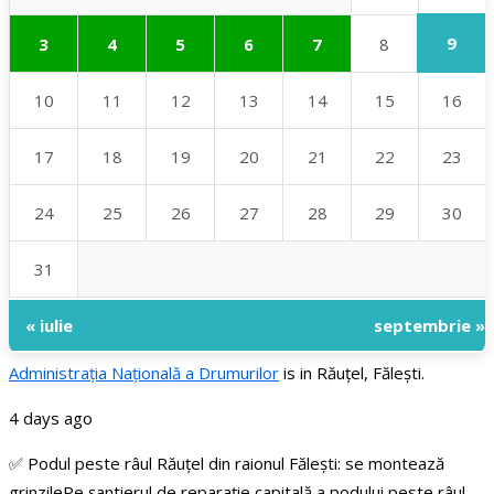
9
3
4
5
6
7
8
10
11
12
13
14
15
16
17
18
19
20
21
22
23
24
25
26
27
28
29
30
31
« iulie
septembrie »
Administraţia Națională a Drumurilor
is in Răuțel, Fălești.
4 days ago
✅ Podul peste râul Răuțel din raionul Fălești: se montează
grinzile
Pe șantierul de reparație capitală a podului peste râul