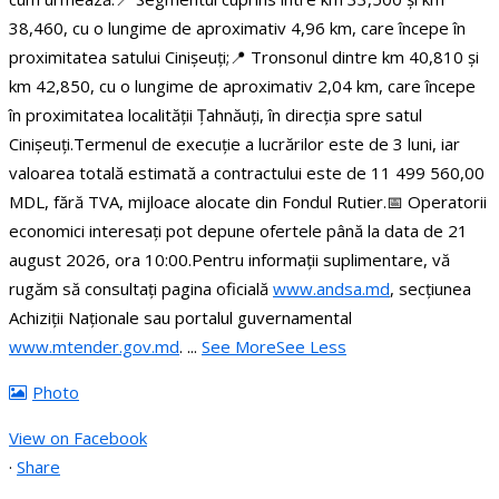
38,460, cu o lungime de aproximativ 4,96 km, care începe în
proximitatea satului Cinișeuți;
📍 Tronsonul dintre km 40,810 și
km 42,850, cu o lungime de aproximativ 2,04 km, care începe
în proximitatea localității Țahnăuți, în direcția spre satul
Cinișeuți.
Termenul de execuție a lucrărilor este de 3 luni, iar
valoarea totală estimată a contractului este de 11 499 560,00
MDL, fără TVA, mijloace alocate din Fondul Rutier.
📅 Operatorii
economici interesați pot depune ofertele până la data de 21
august 2026, ora 10:00.
Pentru informații suplimentare, vă
rugăm să consultați pagina oficială
www.andsa.md
, secțiunea
Achiziții Naționale sau portalul guvernamental
www.mtender.gov.md
.
...
See More
See Less
Photo
View on Facebook
·
Share