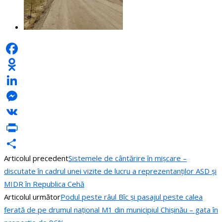
Facebook
Odnoklassniki
LinkedIn
Messenger
VK
PrintFriendly
Articolul precedent
Sistemele de cântărire în mișcare –
Partajează
discutate în cadrul unei vizite de lucru a reprezentanților ASD și
MIDR în Republica Cehă
Articolul următor
Podul peste râul Bîc și pasajul peste calea
ferată de pe drumul național M1 din municipiul Chișinău – gata în