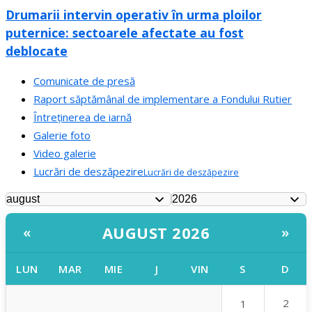
Drumarii intervin operativ în urma ploilor
puternice: sectoarele afectate au fost
deblocate
Comunicate de presă
Raport săptămânal de implementare a Fondului Rutier
Întreținerea de iarnă
Galerie foto
Video galerie
Lucrări de deszăpezire
Lucrări de deszăpezire
AUGUST 2026
«
»
LUN
MAR
MIE
J
VIN
S
D
2
1