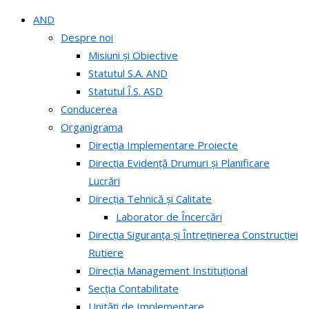
AND
Despre noi
Misiuni și Obiective
Statutul S.A. AND
Statutul Î.S. ASD
Conducerea
Organigrama
Direcția Implementare Proiecte
Direcția Evidență Drumuri și Planificare
Lucrări
Direcția Tehnică și Calitate
Laborator de Încercări
Direcția Siguranța și Întreținerea Construcției
Rutiere
Direcția Management Instituțional
Secția Contabilitate
Unități de Implementare