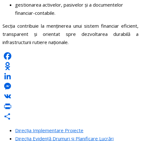
gestionarea activelor, pasivelor și a documentelor
financiar-contabile.
Secția contribuie la menținerea unui sistem financiar eficient,
transparent și orientat spre dezvoltarea durabilă a
infrastructurii rutiere naționale.
Facebook
Odnoklassniki
LinkedIn
Messenger
VK
PrintFriendly
Partajează
Direcția Implementare Proiecte
Direcția Evidență Drumuri și Planificare Lucrări