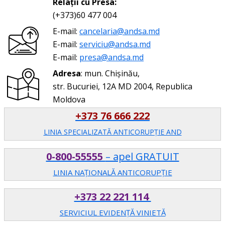
Relații cu Presa:
(+373)60 477 004
E-mail:
cancelaria@andsa.md
E-mail:
serviciu@andsa.md
E-mail:
presa@andsa.md
Adresa
: mun. Chișinău,
str. Bucuriei, 12A MD 2004, Republica
Moldova
+373 76 666 222
LINIA SPECIALIZATĂ ANTICORUPŢIE AND
0-800-55555
– apel GRATUIT
LINIA NAȚIONALĂ ANTICORUPȚIE
+373 22 221 114
SERVICIUL EVIDENȚĂ VINIETĂ