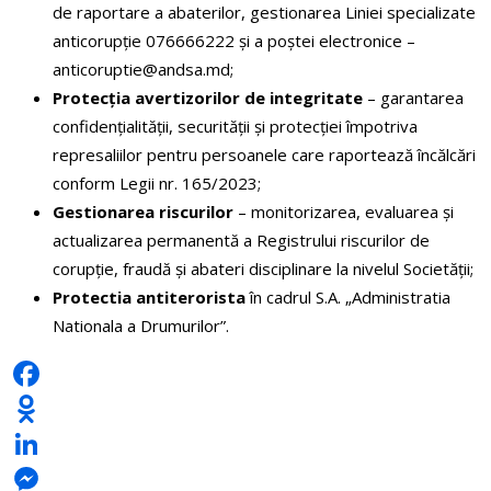
de raportare a abaterilor, gestionarea Liniei specializate
anticorupție 076666222 și a poștei electronice –
anticoruptie@andsa.md;
Protecția avertizorilor de integritate
– garantarea
confidențialității, securității și protecției împotriva
represaliilor pentru persoanele care raportează încălcări
conform Legii nr. 165/2023;
Gestionarea riscurilor
– monitorizarea, evaluarea și
actualizarea permanentă a Registrului riscurilor de
corupție, fraudă și abateri disciplinare la nivelul Societății;
Protectia antiterorista
în cadrul S.A. „Administratia
Nationala a Drumurilor”.
Facebook
Odnoklassniki
LinkedIn