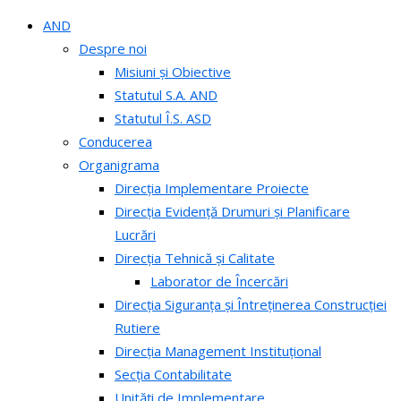
AND
Despre noi
Misiuni și Obiective
Statutul S.A. AND
Statutul Î.S. ASD
Conducerea
Organigrama
Direcția Implementare Proiecte
Direcția Evidență Drumuri și Planificare
Lucrări
Direcția Tehnică și Calitate
Laborator de Încercări
Direcția Siguranța și Întreținerea Construcției
Rutiere
Direcția Management Instituțional
Secția Contabilitate
Unități de Implementare