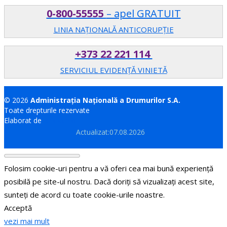
0-800-55555
– apel GRATUIT
LINIA NAȚIONALĂ ANTICORUPȚIE
+373 22 221 114
SERVICIUL EVIDENȚĂ VINIETĂ
© 2026
Administrația Națională a Drumurilor S.A.
Toate drepturile rezervate
Elaborat de
Brand.md
Actualizat:07.08.2026
Folosim cookie-uri pentru a vă oferi cea mai bună experiență
posibilă pe site-ul nostru. Dacă doriți să vizualizați acest site,
sunteți de acord cu toate cookie-urile noastre.
Acceptă
vezi mai mult