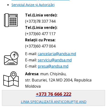
Serviciul Avize și Autorizări
Tel.(Linia verde):
(+373)78 337 744
Tel.(Linia verde):
(+373)60 477 117
Relații cu Presa:
(+373)60 477 004
E-mail:
cancelaria@andsa.md
E-mail:
serviciu@andsa.md
E-mail:
presa@andsa.md
Adresa
: mun. Chișinău,
str. Bucuriei, 12A MD 2004, Republica
Moldova
+373 76 666 222
LINIA SPECIALIZATĂ ANTICORUPŢIE AND