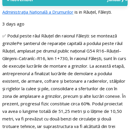
Administraţia Națională a Drumurilor
is in Răuțel, Fălești.
3 days ago
✅ Podul peste râul Răuțel din raionul Fălești: se montează
grinzile
Pe șantierul de reparație capitală a podului peste râul
Răuțel, amplasat pe drumul public național G54 R16–Răuțel–
Glinjeni–Catranîc–R16, km 1+730, în raionul Fălești, sunt în curs
de execuție lucrările de montare a grinzilor.
La această etapă,
antreprenorul a finalizat lucrările de demolare a podului
existent, de armare, cofrare și betonare a radierelor, stâlpilor
și riglelor la culee și pile, consolidare a sferturilor de con în
zona de amplasare a grinzilor, precum și alte lucrări conexe. În
prezent, progresul fizic constituie circa 60%.
Podul proiectat
va avea o lungime totală de 51,25 metri și o lățime de 10,50
metri, va fi prevăzut cu două benzi de circulație și două
trotuare tehnice, iar suprastructura va fi alcătuită din trei