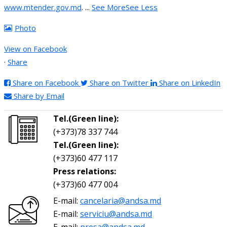
www.mtender.gov.md
.
...
See More
See Less
Photo
View on Facebook
·
Share
Share on Facebook
Share on Twitter
Share on LinkedIn
Share by Email
Tel.(Green line):
(+373)78 337 744
Tel.(Green line):
(+373)60 477 117
Press relations:
(+373)60 477 004
E-mail:
cancelaria@andsa.md
E-mail:
serviciu@andsa.md