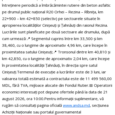
întreținere periodică a îmbrăcămintei rutiere din beton asfaltic
pe drumul public național R20 Orhei – Rezina – Rîbnița, km
22+900 – km 42+850 (selectiv) pe sectoarele situate în
apropierea localităților Cinișeuți și Țahnăuți din raionul Rezina.
Lucrările sunt planificate pe două sectoare ale drumului, după
cum urmează:
📍 Segmentul cuprins între km 33,500 și km
38,460, cu o lungime de aproximativ 4,96 km, care începe în
proximitatea satului Cinișeuți;
📍 Tronsonul dintre km 40,810 și
km 42,850, cu o lungime de aproximativ 2,04 km, care începe
în proximitatea localității Țahnăuți, în direcția spre satul
Cinișeuți.
Termenul de execuție a lucrărilor este de 3 luni, iar
valoarea totală estimată a contractului este de 11 499 560,00
MDL, fără TVA, mijloace alocate din Fondul Rutier.
📅 Operatorii
economici interesați pot depune ofertele până la data de 21
august 2026, ora 10:00.
Pentru informații suplimentare, vă
rugăm să consultați pagina oficială
www.andsa.md
, secțiunea
Achiziții Naționale sau portalul guvernamental