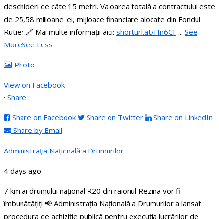
deschideri de câte 15 metri.
Valoarea totală a contractului este
de 25,58 milioane lei, mijloace financiare alocate din Fondul
Rutier.
🔗 Mai multe informații aici:
shorturl.at/Hn6CF
...
See
More
See Less
Photo
View on Facebook
·
Share
Share on Facebook
Share on Twitter
Share on LinkedIn
Share by Email
Administraţia Națională a Drumurilor
4 days ago
7 km ai drumului național R20 din raionul Rezina vor fi
îmbunătățiți
📢 Administrația Națională a Drumurilor a lansat
procedura de achiziție publică pentru execuția lucrărilor de