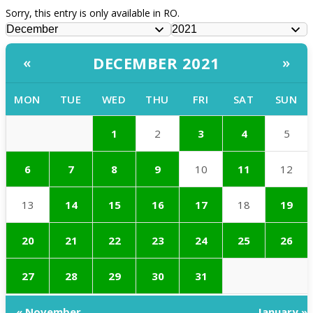
Sorry, this entry is only available in RO.
DECEMBER 2021
«
»
MON
TUE
WED
THU
FRI
SAT
SUN
1
2
3
4
5
6
7
8
9
10
11
12
13
14
15
16
17
18
19
20
21
22
23
24
25
26
27
28
29
30
31
« November
January »