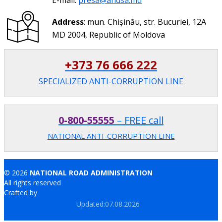
E-mail:
presa@andsa.md
Address
: mun. Chișinău, str. Bucuriei, 12A
MD 2004, Republic of Moldova
+373 76 666 222
SPECIALIZED ANTI-CORRUPTION LINE
0-800-55555
– FREE call
NATIONAL ANTI-CORRUPTION LINE
© 2026
NATIONAL ROAD ADMINISTRATION
All rights reserved
Crafted by
Brand.md
Updated:07.08.2026