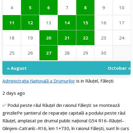
4
5
6
7
8
9
10
11
12
13
14
15
16
17
18
19
20
21
22
23
24
25
26
27
28
29
30
« August
October »
Administraţia Națională a Drumurilor
is in Răuțel, Fălești.
2 days ago
✅ Podul peste râul Răuțel din raionul Fălești: se montează
grinzile
Pe șantierul de reparație capitală a podului peste râul
Răuțel, amplasat pe drumul public național G54 R16–Răuțel–
Glinjeni–Catranîc–R16, km 1+730, în raionul Fălești, sunt în curs