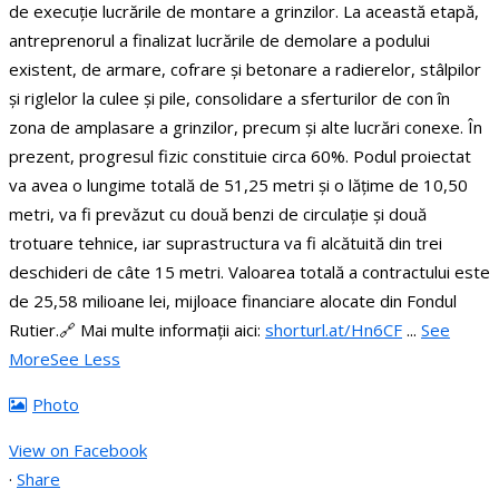
de execuție lucrările de montare a grinzilor.
La această etapă,
antreprenorul a finalizat lucrările de demolare a podului
existent, de armare, cofrare și betonare a radierelor, stâlpilor
și riglelor la culee și pile, consolidare a sferturilor de con în
zona de amplasare a grinzilor, precum și alte lucrări conexe. În
prezent, progresul fizic constituie circa 60%.
Podul proiectat
va avea o lungime totală de 51,25 metri și o lățime de 10,50
metri, va fi prevăzut cu două benzi de circulație și două
trotuare tehnice, iar suprastructura va fi alcătuită din trei
deschideri de câte 15 metri.
Valoarea totală a contractului este
de 25,58 milioane lei, mijloace financiare alocate din Fondul
Rutier.
🔗 Mai multe informații aici:
shorturl.at/Hn6CF
...
See
More
See Less
Photo
View on Facebook
·
Share