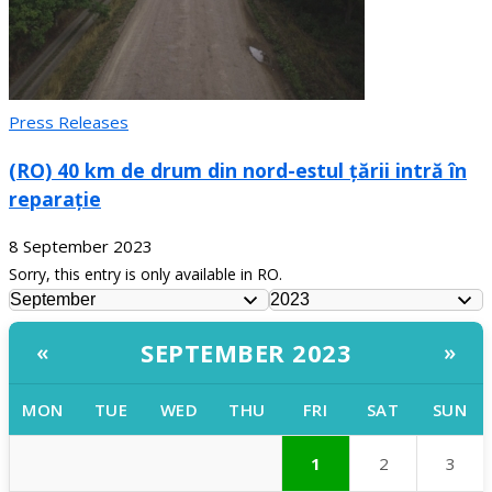
Press Releases
(RO) 40 km de drum din nord-estul țării intră în
reparație
8 September 2023
Sorry, this entry is only available in RO.
SEPTEMBER 2023
«
»
MON
TUE
WED
THU
FRI
SAT
SUN
1
2
3