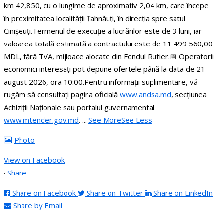
km 42,850, cu o lungime de aproximativ 2,04 km, care începe
în proximitatea localității Țahnăuți, în direcția spre satul
Cinișeuți.
Termenul de execuție a lucrărilor este de 3 luni, iar
valoarea totală estimată a contractului este de 11 499 560,00
MDL, fără TVA, mijloace alocate din Fondul Rutier.
📅 Operatorii
economici interesați pot depune ofertele până la data de 21
august 2026, ora 10:00.
Pentru informații suplimentare, vă
rugăm să consultați pagina oficială
www.andsa.md
, secțiunea
Achiziții Naționale sau portalul guvernamental
www.mtender.gov.md
.
...
See More
See Less
Photo
View on Facebook
·
Share
Share on Facebook
Share on Twitter
Share on LinkedIn
Share by Email