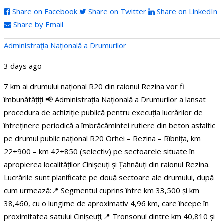
Share on Facebook
Share on Twitter
Share on LinkedIn
Share by Email
Administraţia Națională a Drumurilor
3 days ago
7 km ai drumului național R20 din raionul Rezina vor fi
îmbunătățiți
📢 Administrația Națională a Drumurilor a lansat
procedura de achiziție publică pentru execuția lucrărilor de
întreținere periodică a îmbrăcămintei rutiere din beton asfaltic
pe drumul public național R20 Orhei – Rezina – Rîbnița, km
22+900 – km 42+850 (selectiv) pe sectoarele situate în
apropierea localităților Cinișeuți și Țahnăuți din raionul Rezina.
Lucrările sunt planificate pe două sectoare ale drumului, după
cum urmează:
📍 Segmentul cuprins între km 33,500 și km
38,460, cu o lungime de aproximativ 4,96 km, care începe în
proximitatea satului Cinișeuți;
📍 Tronsonul dintre km 40,810 și