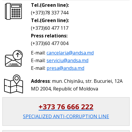
Tel.(Green line):
(+373)78 337 744
Tel.(Green line):
(+373)60 477 117
Press relations:
(+373)60 477 004
E-mail:
cancelaria@andsa.md
E-mail:
serviciu@andsa.md
E-mail:
presa@andsa.md
Address
: mun. Chișinău, str. Bucuriei, 12A
MD 2004, Republic of Moldova
+373 76 666 222
SPECIALIZED ANTI-CORRUPTION LINE