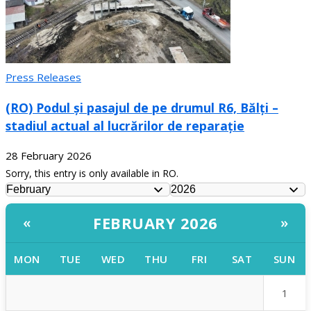
Press Releases
(RO) Podul și pasajul de pe drumul R6, Bălți –
stadiul actual al lucrărilor de reparație
28 February 2026
Sorry, this entry is only available in RO.
FEBRUARY 2026
«
»
MON
TUE
WED
THU
FRI
SAT
SUN
1