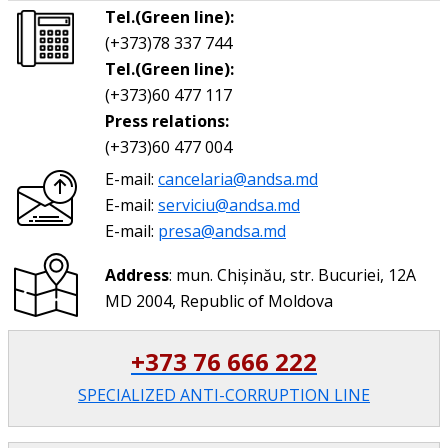
Tel.(Green line):
(+373)78 337 744
Tel.(Green line):
(+373)60 477 117
Press relations:
(+373)60 477 004
E-mail:
cancelaria@andsa.md
E-mail:
serviciu@andsa.md
E-mail:
presa@andsa.md
Address
: mun. Chișinău, str. Bucuriei, 12A
MD 2004, Republic of Moldova
+373 76 666 222
SPECIALIZED ANTI-CORRUPTION LINE