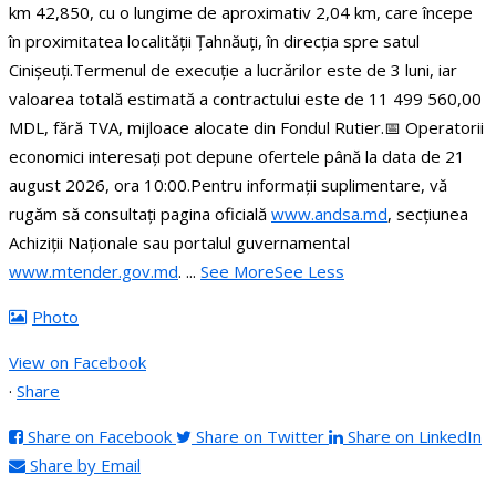
km 42,850, cu o lungime de aproximativ 2,04 km, care începe
în proximitatea localității Țahnăuți, în direcția spre satul
Cinișeuți.
Termenul de execuție a lucrărilor este de 3 luni, iar
valoarea totală estimată a contractului este de 11 499 560,00
MDL, fără TVA, mijloace alocate din Fondul Rutier.
📅 Operatorii
economici interesați pot depune ofertele până la data de 21
august 2026, ora 10:00.
Pentru informații suplimentare, vă
rugăm să consultați pagina oficială
www.andsa.md
, secțiunea
Achiziții Naționale sau portalul guvernamental
www.mtender.gov.md
.
...
See More
See Less
Photo
View on Facebook
·
Share
Share on Facebook
Share on Twitter
Share on LinkedIn
Share by Email