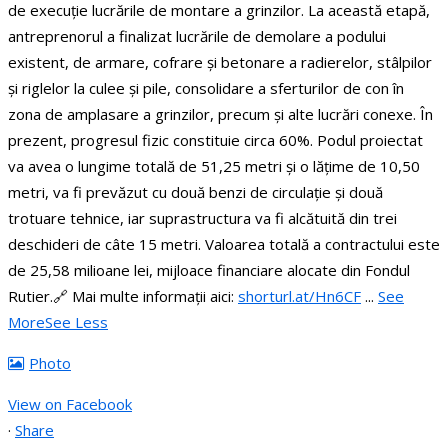
de execuție lucrările de montare a grinzilor.
La această etapă,
antreprenorul a finalizat lucrările de demolare a podului
existent, de armare, cofrare și betonare a radierelor, stâlpilor
și riglelor la culee și pile, consolidare a sferturilor de con în
zona de amplasare a grinzilor, precum și alte lucrări conexe. În
prezent, progresul fizic constituie circa 60%.
Podul proiectat
va avea o lungime totală de 51,25 metri și o lățime de 10,50
metri, va fi prevăzut cu două benzi de circulație și două
trotuare tehnice, iar suprastructura va fi alcătuită din trei
deschideri de câte 15 metri.
Valoarea totală a contractului este
de 25,58 milioane lei, mijloace financiare alocate din Fondul
Rutier.
🔗 Mai multe informații aici:
shorturl.at/Hn6CF
...
See
More
See Less
Photo
View on Facebook
·
Share