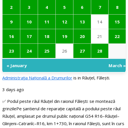
2
3
4
5
6
7
8
9
10
11
12
13
14
15
16
17
18
19
20
21
22
23
24
25
26
27
28
« January
March »
Administraţia Națională a Drumurilor
is in Răuțel, Fălești.
3 days ago
✅ Podul peste râul Răuțel din raionul Fălești: se montează
grinzile
Pe șantierul de reparație capitală a podului peste râul
Răuțel, amplasat pe drumul public național G54 R16–Răuțel–
Glinjeni–Catranîc–R16, km 1+730, în raionul Fălești, sunt în curs