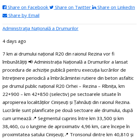
Share on Facebook
Share on Twitter
Share on LinkedIn
Share by Email
Administraţia Națională a Drumurilor
4 days ago
7 km ai drumului național R20 din raionul Rezina vor fi
îmbunătățiți
📢 Administrația Națională a Drumurilor a lansat
procedura de achiziție publică pentru execuția lucrărilor de
întreținere periodică a îmbrăcămintei rutiere din beton asfaltic
pe drumul public național R20 Orhei – Rezina – Rîbnița, km
22+900 – km 42+850 (selectiv) pe sectoarele situate în
apropierea localităților Cinișeuți și Țahnăuți din raionul Rezina.
Lucrările sunt planificate pe două sectoare ale drumului, după
cum urmează:
📍 Segmentul cuprins între km 33,500 și km
38,460, cu o lungime de aproximativ 4,96 km, care începe în
proximitatea satului Cinișeuți;
📍 Tronsonul dintre km 40,810 și