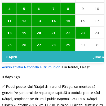
4
5
6
7
8
9
10
11
12
13
14
15
16
17
18
19
20
21
22
23
24
25
26
27
28
29
30
31
« April
June »
Administraţia Națională a Drumurilor
is in Răuțel, Fălești.
4 days ago
✅ Podul peste râul Răuțel din raionul Fălești: se montează
grinzile
Pe șantierul de reparație capitală a podului peste râul
Răuțel, amplasat pe drumul public național G54 R16–Răuțel–
Glinjeni–Catranîc–R16, km 1+730, în raionul Fălești, sunt în curs