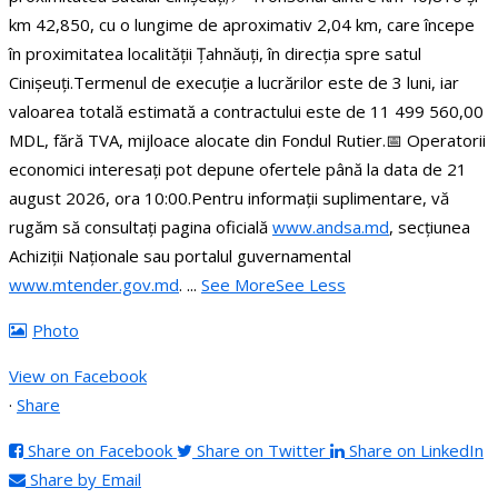
km 42,850, cu o lungime de aproximativ 2,04 km, care începe
în proximitatea localității Țahnăuți, în direcția spre satul
Cinișeuți.
Termenul de execuție a lucrărilor este de 3 luni, iar
valoarea totală estimată a contractului este de 11 499 560,00
MDL, fără TVA, mijloace alocate din Fondul Rutier.
📅 Operatorii
economici interesați pot depune ofertele până la data de 21
august 2026, ora 10:00.
Pentru informații suplimentare, vă
rugăm să consultați pagina oficială
www.andsa.md
, secțiunea
Achiziții Naționale sau portalul guvernamental
www.mtender.gov.md
.
...
See More
See Less
Photo
View on Facebook
·
Share
Share on Facebook
Share on Twitter
Share on LinkedIn
Share by Email