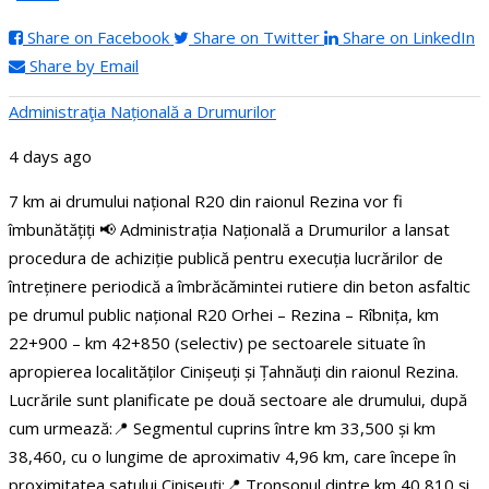
Share on Facebook
Share on Twitter
Share on LinkedIn
Share by Email
Administraţia Națională a Drumurilor
4 days ago
7 km ai drumului național R20 din raionul Rezina vor fi
îmbunătățiți
📢 Administrația Națională a Drumurilor a lansat
procedura de achiziție publică pentru execuția lucrărilor de
întreținere periodică a îmbrăcămintei rutiere din beton asfaltic
pe drumul public național R20 Orhei – Rezina – Rîbnița, km
22+900 – km 42+850 (selectiv) pe sectoarele situate în
apropierea localităților Cinișeuți și Țahnăuți din raionul Rezina.
Lucrările sunt planificate pe două sectoare ale drumului, după
cum urmează:
📍 Segmentul cuprins între km 33,500 și km
38,460, cu o lungime de aproximativ 4,96 km, care începe în
proximitatea satului Cinișeuți;
📍 Tronsonul dintre km 40,810 și