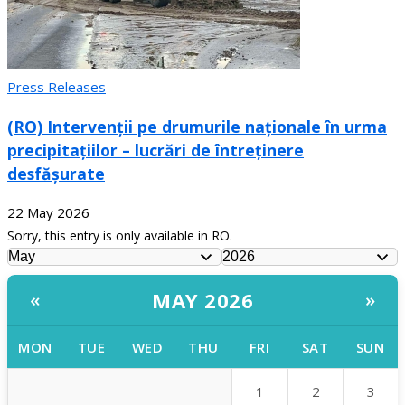
Press Releases
(RO) Intervenții pe drumurile naționale în urma
precipitațiilor – lucrări de întreținere
desfășurate
22 May 2026
Sorry, this entry is only available in RO.
MAY 2026
«
»
MON
TUE
WED
THU
FRI
SAT
SUN
1
2
3