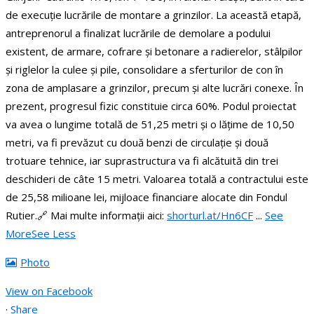
de execuție lucrările de montare a grinzilor.
La această etapă,
antreprenorul a finalizat lucrările de demolare a podului
existent, de armare, cofrare și betonare a radierelor, stâlpilor
și riglelor la culee și pile, consolidare a sferturilor de con în
zona de amplasare a grinzilor, precum și alte lucrări conexe. În
prezent, progresul fizic constituie circa 60%.
Podul proiectat
va avea o lungime totală de 51,25 metri și o lățime de 10,50
metri, va fi prevăzut cu două benzi de circulație și două
trotuare tehnice, iar suprastructura va fi alcătuită din trei
deschideri de câte 15 metri.
Valoarea totală a contractului este
de 25,58 milioane lei, mijloace financiare alocate din Fondul
Rutier.
🔗 Mai multe informații aici:
shorturl.at/Hn6CF
...
See
More
See Less
Photo
View on Facebook
·
Share