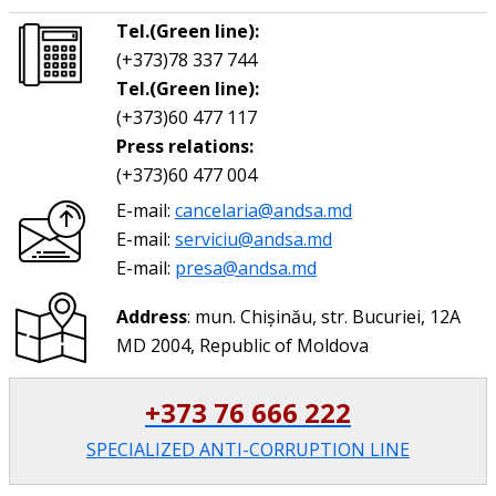
Tel.(Green line):
(+373)78 337 744
Tel.(Green line):
(+373)60 477 117
Press relations:
(+373)60 477 004
E-mail:
cancelaria@andsa.md
E-mail:
serviciu@andsa.md
E-mail:
presa@andsa.md
Address
: mun. Chișinău, str. Bucuriei, 12A
MD 2004, Republic of Moldova
+373 76 666 222
SPECIALIZED ANTI-CORRUPTION LINE