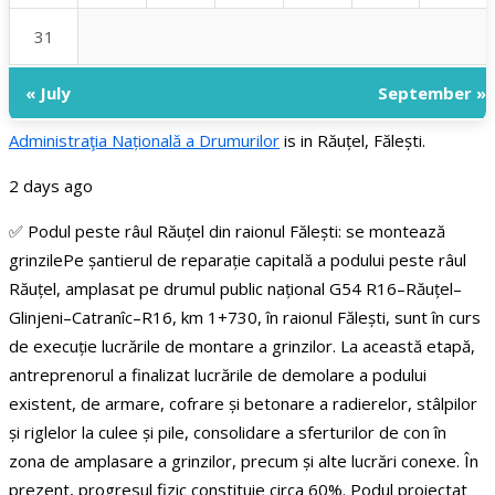
31
« July
September »
Administraţia Națională a Drumurilor
is in Răuțel, Fălești.
2 days ago
✅ Podul peste râul Răuțel din raionul Fălești: se montează
grinzile
Pe șantierul de reparație capitală a podului peste râul
Răuțel, amplasat pe drumul public național G54 R16–Răuțel–
Glinjeni–Catranîc–R16, km 1+730, în raionul Fălești, sunt în curs
de execuție lucrările de montare a grinzilor.
La această etapă,
antreprenorul a finalizat lucrările de demolare a podului
existent, de armare, cofrare și betonare a radierelor, stâlpilor
și riglelor la culee și pile, consolidare a sferturilor de con în
zona de amplasare a grinzilor, precum și alte lucrări conexe. În
prezent, progresul fizic constituie circa 60%.
Podul proiectat