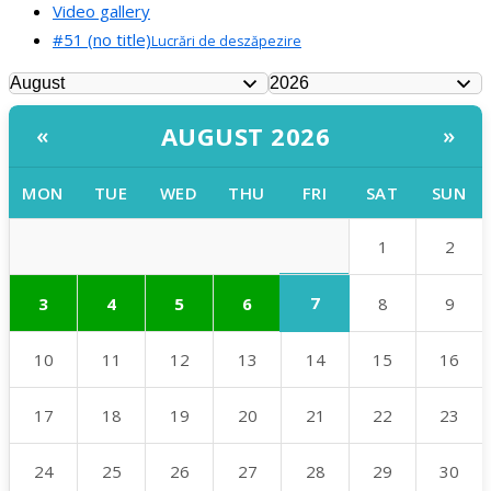
Video gallery
#51 (no title)
Lucrări de deszăpezire
AUGUST 2026
«
»
MON
TUE
WED
THU
FRI
SAT
SUN
1
2
7
3
4
5
6
8
9
10
11
12
13
14
15
16
17
18
19
20
21
22
23
24
25
26
27
28
29
30