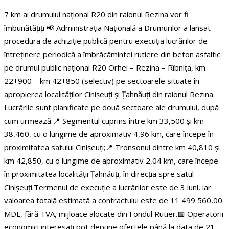
7 km ai drumului național R20 din raionul Rezina vor fi
îmbunătățiți
📢 Administrația Națională a Drumurilor a lansat
procedura de achiziție publică pentru execuția lucrărilor de
întreținere periodică a îmbrăcămintei rutiere din beton asfaltic
pe drumul public național R20 Orhei – Rezina – Rîbnița, km
22+900 – km 42+850 (selectiv) pe sectoarele situate în
apropierea localităților Cinișeuți și Țahnăuți din raionul Rezina.
Lucrările sunt planificate pe două sectoare ale drumului, după
cum urmează:
📍 Segmentul cuprins între km 33,500 și km
38,460, cu o lungime de aproximativ 4,96 km, care începe în
proximitatea satului Cinișeuți;
📍 Tronsonul dintre km 40,810 și
km 42,850, cu o lungime de aproximativ 2,04 km, care începe
în proximitatea localității Țahnăuți, în direcția spre satul
Cinișeuți.
Termenul de execuție a lucrărilor este de 3 luni, iar
valoarea totală estimată a contractului este de 11 499 560,00
MDL, fără TVA, mijloace alocate din Fondul Rutier.
📅 Operatorii
economici interesați pot depune ofertele până la data de 21