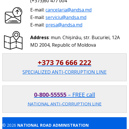
(+373)60 477 004
E-mail:
cancelaria@andsa.md
E-mail:
serviciu@andsa.md
E-mail:
presa@andsa.md
Address
: mun. Chișinău, str. Bucuriei, 12A
MD 2004, Republic of Moldova
+373 76 666 222
SPECIALIZED ANTI-CORRUPTION LINE
0-800-55555
– FREE call
NATIONAL ANTI-CORRUPTION LINE
© 2026
NATIONAL ROAD ADMINISTRATION