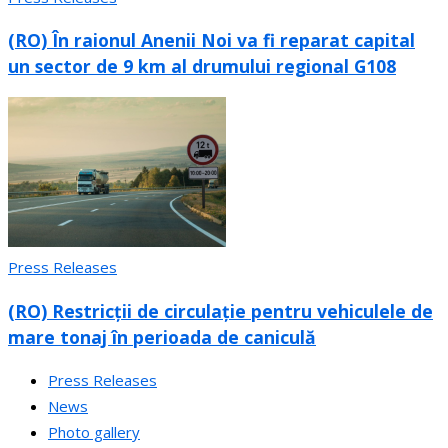
(RO) În raionul Anenii Noi va fi reparat capital
un sector de 9 km al drumului regional G108
Press Releases
(RO) Restricții de circulație pentru vehiculele de
mare tonaj în perioada de caniculă
Press Releases
News
Photo gallery