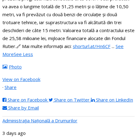
va avea o lungime totală de 51,25 metri și o lățime de 10,50
metri, va fi prevăzut cu două benzi de circulație și două
trotuare tehnice, iar suprastructura va fi alcătuită din trei
deschideri de câte 15 metri.
Valoarea totală a contractului este
de 25,58 milioane lei, mijloace financiare alocate din Fondul
Rutier.
🔗 Mai multe informații aici:
shorturl.at/Hn6CF
...
See
More
See Less
Photo
View on Facebook
·
Share
Share on Facebook
Share on Twitter
Share on LinkedIn
Share by Email
Administraţia Națională a Drumurilor
3 days ago