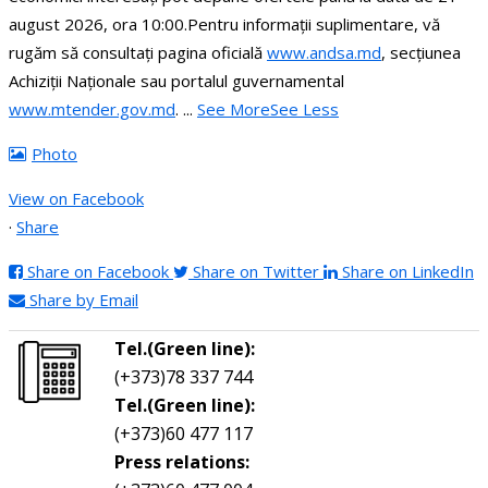
august 2026, ora 10:00.
Pentru informații suplimentare, vă
rugăm să consultați pagina oficială
www.andsa.md
, secțiunea
Achiziții Naționale sau portalul guvernamental
www.mtender.gov.md
.
...
See More
See Less
Photo
View on Facebook
·
Share
Share on Facebook
Share on Twitter
Share on LinkedIn
Share by Email
Tel.(Green line):
(+373)78 337 744
Tel.(Green line):
(+373)60 477 117
Press relations: