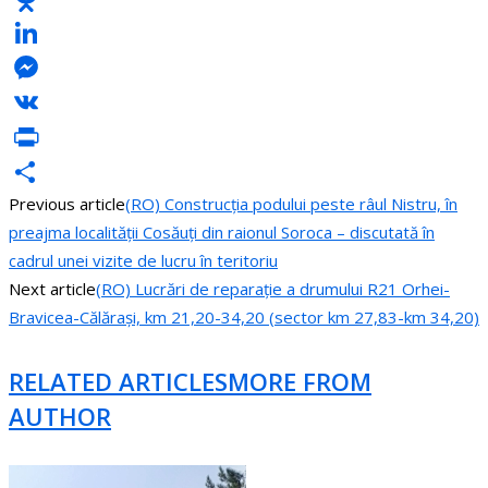
Odnoklassniki
LinkedIn
Messenger
VK
PrintFriendly
Previous article
(RO) Construcția podului peste râul Nistru, în
Share
preajma localității Cosăuți din raionul Soroca – discutată în
cadrul unei vizite de lucru în teritoriu
Next article
(RO) Lucrări de reparație a drumului R21 Orhei-
Bravicea-Călărași, km 21,20-34,20 (sector km 27,83-km 34,20)
RELATED ARTICLES
MORE FROM
AUTHOR