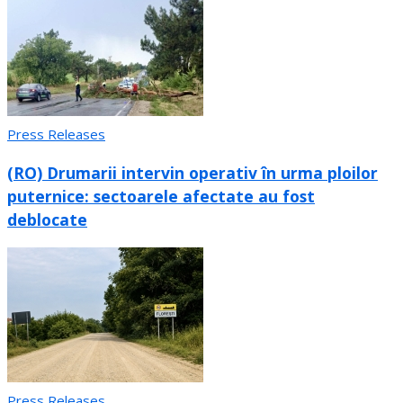
Press Releases
(RO) Drumarii intervin operativ în urma ploilor
puternice: sectoarele afectate au fost
deblocate
Press Releases