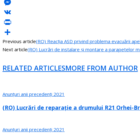
LinkedIn
Messenger
VK
PrintFriendly
Previous article
(RO) Reacția ASD privind problema evacuării apelo
Share
Next article
(RO) Lucrări de instalare și montare a parapetelor me
RELATED ARTICLES
MORE FROM AUTHOR
Anunțuri anii precedenți 2021
(RO) Lucrări de reparație a drumului R21 Orhei-Br
Anunțuri anii precedenți 2021