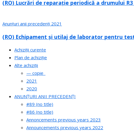
(RO) Lucrări de reparație periodică a drumului R3
Anunțuri anii precedenți 2021
(RO) Echipament și utilaj de laborator pentru tes
Achiziții curente
Plan de achiziție
Alte achiziții
— copie_
2021
2020
ANUNȚURI ANII PRECEDENȚI
#89 (no title)
#86 (no title)
Annoncements previous years 2023
Announcements previous years 2022