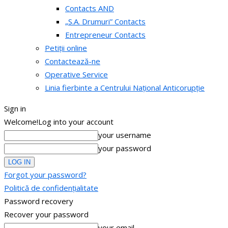
Contacts AND
„S.A. Drumuri” Contacts
Entrepreneur Contacts
Petiții online
Contactează-ne
Operative Service
Linia fierbinte a Centrului Național Anticorupție
Sign in
Welcome!
Log into your account
your username
your password
Forgot your password?
Politică de confidențialitate
Password recovery
Recover your password
your email