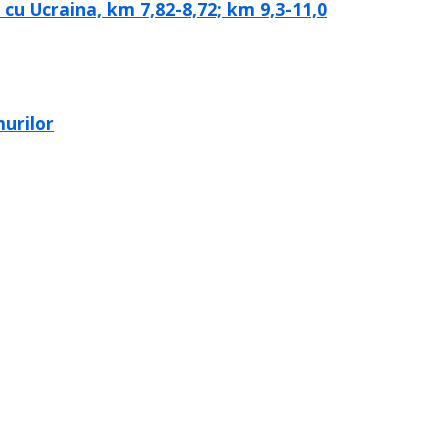
cu Ucraina, km 7,82-8,72; km 9,3-11,0
murilor