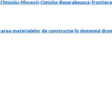
 Chișinău-Hîncești-Cimișlia-Basarabeasca-frontiera 
tarea materialelor de construcție în domeniul dru