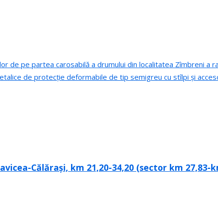
r de pe partea carosabilă a drumului din localitatea Zîmbreni a ra
talice de protecție deformabile de tip semigreu cu stîlpi și acceso
avicea-Călărași, km 21,20-34,20 (sector km 27,83-k