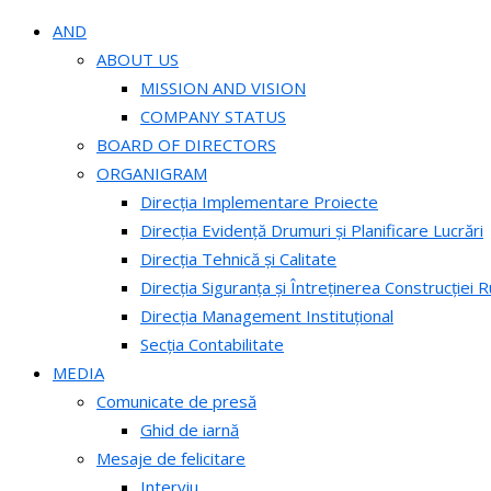
AND
ABOUT US
MISSION AND VISION
COMPANY STATUS
BOARD OF DIRECTORS
ORGANIGRAM
Direcția Implementare Proiecte
Direcția Evidență Drumuri și Planificare Lucrări
Direcția Tehnică și Calitate
Direcția Siguranța și Întreținerea Construcției R
Direcția Management Instituțional
Secția Contabilitate
MEDIA
Comunicate de presă
Ghid de iarnă
Mesaje de felicitare
Interviu