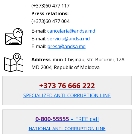
(+373)60 477 117
Press relations:
(+373)60 477 004
E-mail:
cancelaria@andsa.md
E-mail:
serviciu@andsa.md
E-mail:
presa@andsa.md
Address
: mun. Chișinău, str. Bucuriei, 12A
MD 2004, Republic of Moldova
+373 76 666 222
SPECIALIZED ANTI-CORRUPTION LINE
0-800-55555
– FREE call
NATIONAL ANTI-CORRUPTION LINE