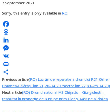
7 September 2021
Sorry, this entry is only available in
RO
.
Facebook
Odnoklassniki
LinkedIn
Messenger
VK
PrintFriendly
Previous article
(RO) Lucrări de reparație a drumului R21 Orhei-
Share
Bravicea-Călărași, km 21,20-34,20 (sector km 27,83-km 34,20)
Next article
(RO) Drumul național M3 Chișinău – Giurgiulești –
reabilitat în proporție de 83% pe primul lot și 44% pe al doilea