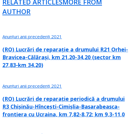
RELATED ARTICLES
MORE FROM
AUTHOR
Anunțuri anii precedenți 2021
(RO) Lucrări de reparație a drumului R21 Orhei-
Bravicea-Călărași, km 21,20-34,20 (sector km
27,83-km 34,20)
Anunțuri anii precedenți 2021
(RO) Lucrări de reparație periodică a drumului
R3 Chișinău-Hîncești-Cimișlia-Basarabeasca-
frontiera cu Ucraina, km 7,82-8,72; km 9,3-11,0