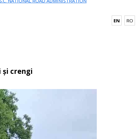
.S.C. NATIONAL ROAD ADMINISTRATION
EN
RO
 și crengi