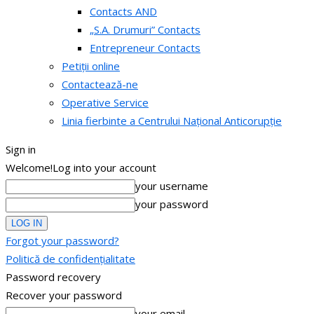
Contacts AND
„S.A. Drumuri” Contacts
Entrepreneur Contacts
Petiții online
Contactează-ne
Operative Service
Linia fierbinte a Centrului Național Anticorupție
Sign in
Welcome!
Log into your account
your username
your password
Forgot your password?
Politică de confidențialitate
Password recovery
Recover your password
your email