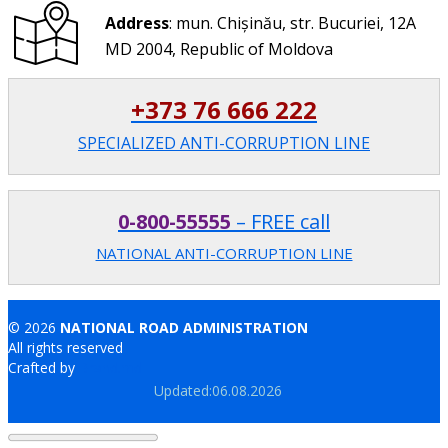
Address
: mun. Chișinău, str. Bucuriei, 12A
MD 2004, Republic of Moldova
+373 76 666 222
SPECIALIZED ANTI-CORRUPTION LINE
0-800-55555
– FREE call
NATIONAL ANTI-CORRUPTION LINE
© 2026
NATIONAL ROAD ADMINISTRATION
All rights reserved
Crafted by
Brand.md
Updated:06.08.2026