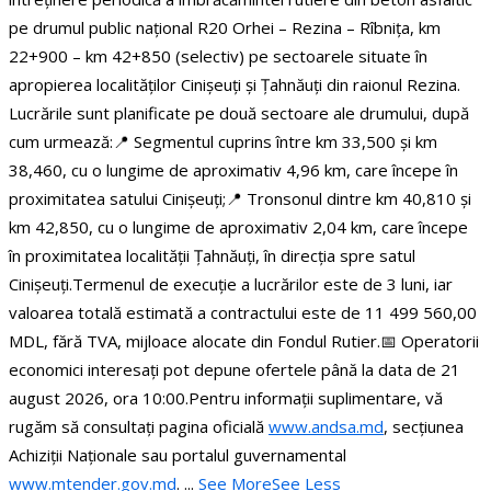
pe drumul public național R20 Orhei – Rezina – Rîbnița, km
22+900 – km 42+850 (selectiv) pe sectoarele situate în
apropierea localităților Cinișeuți și Țahnăuți din raionul Rezina.
Lucrările sunt planificate pe două sectoare ale drumului, după
cum urmează:
📍 Segmentul cuprins între km 33,500 și km
38,460, cu o lungime de aproximativ 4,96 km, care începe în
proximitatea satului Cinișeuți;
📍 Tronsonul dintre km 40,810 și
km 42,850, cu o lungime de aproximativ 2,04 km, care începe
în proximitatea localității Țahnăuți, în direcția spre satul
Cinișeuți.
Termenul de execuție a lucrărilor este de 3 luni, iar
valoarea totală estimată a contractului este de 11 499 560,00
MDL, fără TVA, mijloace alocate din Fondul Rutier.
📅 Operatorii
economici interesați pot depune ofertele până la data de 21
august 2026, ora 10:00.
Pentru informații suplimentare, vă
rugăm să consultați pagina oficială
www.andsa.md
, secțiunea
Achiziții Naționale sau portalul guvernamental
www.mtender.gov.md
.
...
See More
See Less