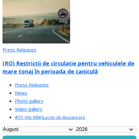
Press Releases
(RO) Restricții de circulație pentru vehiculele de
mare tonaj în perioada de caniculă
Press Releases
News
Photo gallery
Video gallery
#51 (no title)
Lucrări de deszăpezire