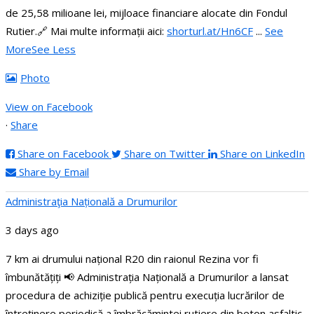
de 25,58 milioane lei, mijloace financiare alocate din Fondul
Rutier.
🔗 Mai multe informații aici:
shorturl.at/Hn6CF
...
See
More
See Less
Photo
View on Facebook
·
Share
Share on Facebook
Share on Twitter
Share on LinkedIn
Share by Email
Administraţia Națională a Drumurilor
3 days ago
7 km ai drumului național R20 din raionul Rezina vor fi
îmbunătățiți
📢 Administrația Națională a Drumurilor a lansat
procedura de achiziție publică pentru execuția lucrărilor de
întreținere periodică a îmbrăcămintei rutiere din beton asfaltic