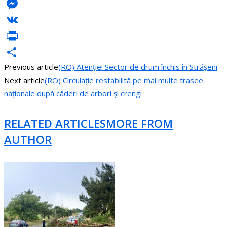
LinkedIn
Messenger
VK
PrintFriendly
Previous article
(RO) Atenție! Sector de drum închis în Strășeni
Share
Next article
(RO) Circulație restabilită pe mai multe trasee
naționale după căderi de arbori și crengi
RELATED ARTICLES
MORE FROM
AUTHOR