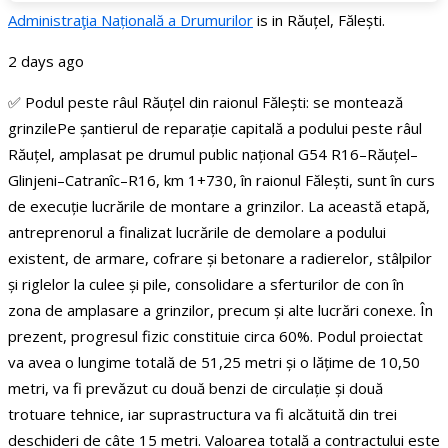
Administraţia Națională a Drumurilor
is in Răuțel, Fălești.
2 days ago
✅ Podul peste râul Răuțel din raionul Fălești: se montează
grinzile
Pe șantierul de reparație capitală a podului peste râul
Răuțel, amplasat pe drumul public național G54 R16–Răuțel–
Glinjeni–Catranîc–R16, km 1+730, în raionul Fălești, sunt în curs
de execuție lucrările de montare a grinzilor.
La această etapă,
antreprenorul a finalizat lucrările de demolare a podului
existent, de armare, cofrare și betonare a radierelor, stâlpilor
și riglelor la culee și pile, consolidare a sferturilor de con în
zona de amplasare a grinzilor, precum și alte lucrări conexe. În
prezent, progresul fizic constituie circa 60%.
Podul proiectat
va avea o lungime totală de 51,25 metri și o lățime de 10,50
metri, va fi prevăzut cu două benzi de circulație și două
trotuare tehnice, iar suprastructura va fi alcătuită din trei
deschideri de câte 15 metri.
Valoarea totală a contractului este