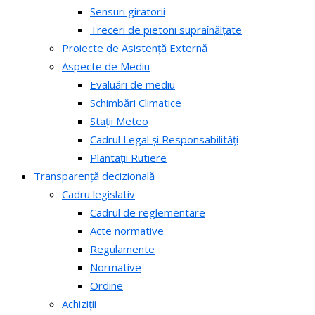
Sensuri giratorii
Treceri de pietoni supraînălțate
Proiecte de Asistență Externă
Aspecte de Mediu
Evaluări de mediu
Schimbări Climatice
Stații Meteo
Cadrul Legal și Responsabilități
Plantații Rutiere
Transparență decizională
Cadru legislativ
Cadrul de reglementare
Acte normative
Regulamente
Normative
Ordine
Achiziții