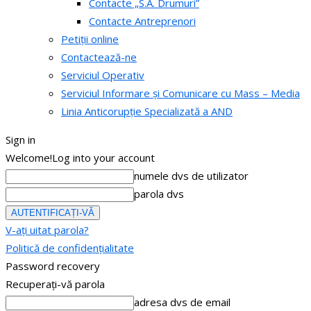
Contacte „S.A. Drumuri”
Contacte Antreprenori
Petiții online
Contactează-ne
Serviciul Operativ
Serviciul Informare și Comunicare cu Mass – Media
Linia Anticorupție Specializată a AND
Sign in
Welcome!
Log into your account
numele dvs de utilizator
parola dvs
V-ați uitat parola?
Politică de confidențialitate
Password recovery
Recuperați-vă parola
adresa dvs de email