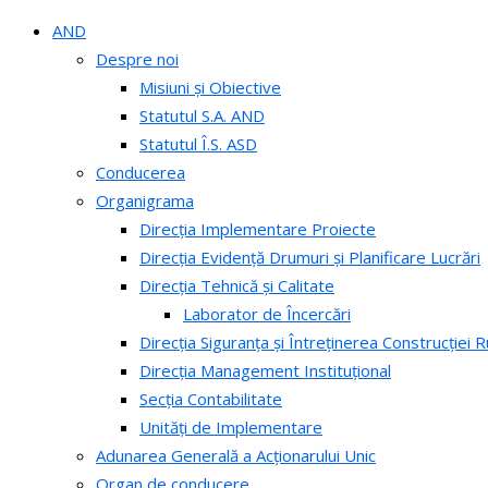
AND
Despre noi
Misiuni și Obiective
Statutul S.A. AND
Statutul Î.S. ASD
Conducerea
Organigrama
Direcția Implementare Proiecte
Direcția Evidență Drumuri și Planificare Lucrări
Direcția Tehnică și Calitate
Laborator de Încercări
Direcția Siguranța și Întreținerea Construcției R
Direcția Management Instituțional
Secția Contabilitate
Unități de Implementare
Adunarea Generală a Acționarului Unic
Organ de conducere