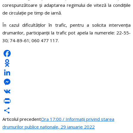
corespunzătoare și adaptarea regimului de viteză la condiţiile
de circulație pe timp de iarnă.
În cazul dificultăților în trafic, pentru a solicita intervenția
drumarilor, participanții la trafic pot apela la numerele: 22-55-
30; 74-89-61; 060 477 117.
Facebook
Odnoklassniki
LinkedIn
Messenger
VK
PrintFriendly
Articolul precedent
Ora 17:00 / Informații privind starea
Partajează
drumurilor publice naționale, 29 ianuarie 2022