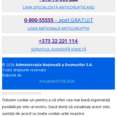
LINIA SPECIALIZATĂ ANTICORUPŢIE AND
0-800-55555
– apel GRATUIT
LINIA NAȚIONALĂ ANTICORUPȚIE
+373 22 221 114
SERVICIUL EVIDENȚĂ VINIETĂ
© 2026
Administrația Națională a Drumurilor S.A.
Toate drepturile rezervate
Elaborat de
Brand.md
Actualizat:07.08.2026
Folosim cookie-uri pentru a vă oferi cea mai bună experiență
posibilă pe site-ul nostru. Dacă doriți să vizualizați acest site,
sunteți de acord cu toate cookie-urile noastre.