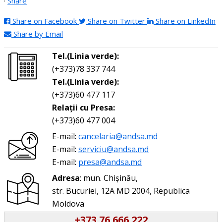
·
Share
Share on Facebook
Share on Twitter
Share on LinkedIn
Share by Email
Tel.(Linia verde):
(+373)78 337 744
Tel.(Linia verde):
(+373)60 477 117
Relații cu Presa:
(+373)60 477 004
E-mail:
cancelaria@andsa.md
E-mail:
serviciu@andsa.md
E-mail:
presa@andsa.md
Adresa
: mun. Chișinău,
str. Bucuriei, 12A MD 2004, Republica
Moldova
+373 76 666 222