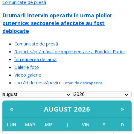
Comunicate de presă
Drumarii intervin operativ în urma ploilor
puternice: sectoarele afectate au fost
deblocate
Comunicate de presă
Raport săptămânal de implementare a Fondului Rutier
Întreținerea de iarnă
Galerie foto
Video galerie
Lucrări de deszăpezire
Lucrări de deszăpezire
AUGUST 2026
«
»
LUN
MAR
MIE
J
VIN
S
D