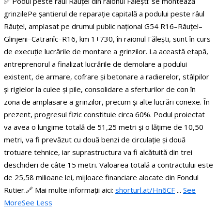
✅ Podul peste râul Răuțel din raionul Fălești: se montează
grinzile
Pe șantierul de reparație capitală a podului peste râul
Răuțel, amplasat pe drumul public național G54 R16–Răuțel–
Glinjeni–Catranîc–R16, km 1+730, în raionul Fălești, sunt în curs
de execuție lucrările de montare a grinzilor.
La această etapă,
antreprenorul a finalizat lucrările de demolare a podului
existent, de armare, cofrare și betonare a radierelor, stâlpilor
și riglelor la culee și pile, consolidare a sferturilor de con în
zona de amplasare a grinzilor, precum și alte lucrări conexe. În
prezent, progresul fizic constituie circa 60%.
Podul proiectat
va avea o lungime totală de 51,25 metri și o lățime de 10,50
metri, va fi prevăzut cu două benzi de circulație și două
trotuare tehnice, iar suprastructura va fi alcătuită din trei
deschideri de câte 15 metri.
Valoarea totală a contractului este
de 25,58 milioane lei, mijloace financiare alocate din Fondul
Rutier.
🔗 Mai multe informații aici:
shorturl.at/Hn6CF
...
See
More
See Less