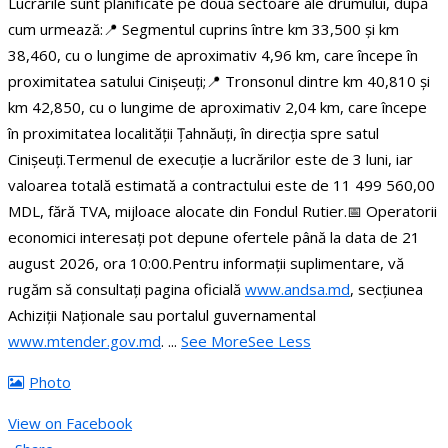
Lucrările sunt planificate pe două sectoare ale drumului, după
cum urmează:
📍 Segmentul cuprins între km 33,500 și km
38,460, cu o lungime de aproximativ 4,96 km, care începe în
proximitatea satului Cinișeuți;
📍 Tronsonul dintre km 40,810 și
km 42,850, cu o lungime de aproximativ 2,04 km, care începe
în proximitatea localității Țahnăuți, în direcția spre satul
Cinișeuți.
Termenul de execuție a lucrărilor este de 3 luni, iar
valoarea totală estimată a contractului este de 11 499 560,00
MDL, fără TVA, mijloace alocate din Fondul Rutier.
📅 Operatorii
economici interesați pot depune ofertele până la data de 21
august 2026, ora 10:00.
Pentru informații suplimentare, vă
rugăm să consultați pagina oficială
www.andsa.md
, secțiunea
Achiziții Naționale sau portalul guvernamental
www.mtender.gov.md
.
...
See More
See Less
Photo
View on Facebook