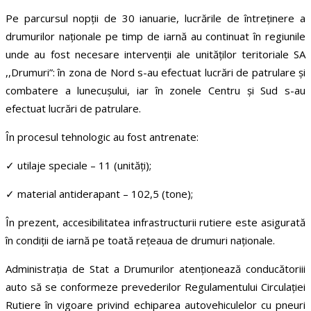
Pe parcursul nopții de 30 ianuarie, lucrările de întreținere a
drumurilor naționale pe timp de iarnă au continuat în regiunile
unde au fost necesare intervenții ale unităților teritoriale SA
,,Drumuri”: în zon
a de Nord
s-au efectuat lucrări de patrulare și
combatere a lunecușului, iar în zonele
Centru și Sud
s-au
efectuat lucrări de patrulare.
În procesul tehnologic au fost antrenate:
✓ utilaje speciale – 11
(unități)
;
✓ material antiderapant – 102,5 (
tone
);
În prezent, accesibilitatea infrastructurii rutiere este asigurată
în condiții de iarnă pe toată rețeaua de drumuri naționale.
Administrația de Stat a Drumurilor atenționează conducătoriii
auto să se conformeze prevederilor Regulamentului Circulației
Rutiere în vigoare privind echiparea autovehiculelor cu pneuri