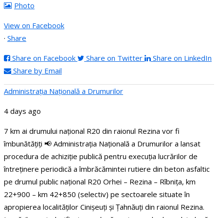
Photo
View on Facebook
·
Share
Share on Facebook
Share on Twitter
Share on LinkedIn
Share by Email
Administraţia Națională a Drumurilor
4 days ago
7 km ai drumului național R20 din raionul Rezina vor fi
îmbunătățiți
📢 Administrația Națională a Drumurilor a lansat
procedura de achiziție publică pentru execuția lucrărilor de
întreținere periodică a îmbrăcămintei rutiere din beton asfaltic
pe drumul public național R20 Orhei – Rezina – Rîbnița, km
22+900 – km 42+850 (selectiv) pe sectoarele situate în
apropierea localităților Cinișeuți și Țahnăuți din raionul Rezina.