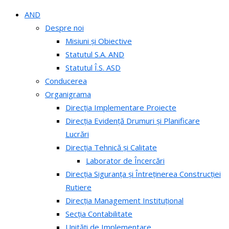
AND
Despre noi
Misiuni și Obiective
Statutul S.A. AND
Statutul Î.S. ASD
Conducerea
Organigrama
Direcția Implementare Proiecte
Direcția Evidență Drumuri și Planificare
Lucrări
Direcția Tehnică și Calitate
Laborator de Încercări
Direcția Siguranța și Întreținerea Construcției
Rutiere
Direcția Management Instituțional
Secția Contabilitate
Unități de Implementare