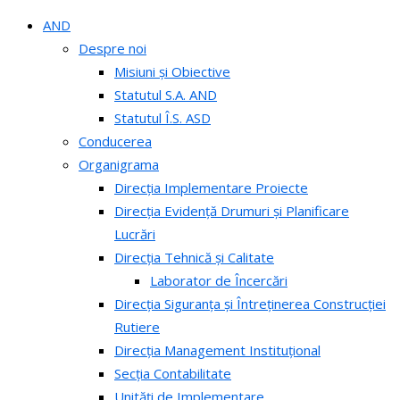
AND
Despre noi
Misiuni și Obiective
Statutul S.A. AND
Statutul Î.S. ASD
Conducerea
Organigrama
Direcția Implementare Proiecte
Direcția Evidență Drumuri și Planificare
Lucrări
Direcția Tehnică și Calitate
Laborator de Încercări
Direcția Siguranța și Întreținerea Construcției
Rutiere
Direcția Management Instituțional
Secția Contabilitate
Unități de Implementare