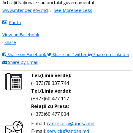
Achiziții Naționale sau portalul guvernamental
www.mtender.gov.md
.
...
See More
See Less
Photo
View on Facebook
·
Share
Share on Facebook
Share on Twitter
Share on LinkedIn
Share by Email
Tel.(Linia verde):
(+373)78 337 744
Tel.(Linia verde):
(+373)60 477 117
Relații cu Presa:
(+373)60 477 004
E-mail:
cancelaria@andsa.md
E-mail:
serviciu@andsa.md