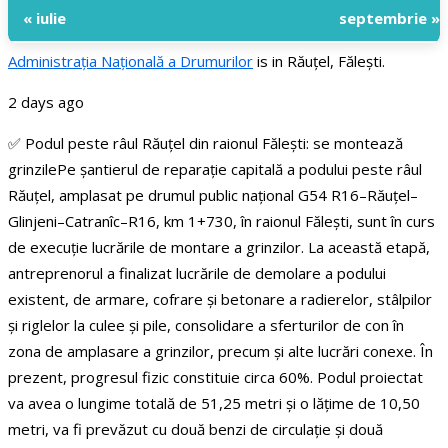
« iulie
septembrie »
Administraţia Națională a Drumurilor
is in Răuțel, Fălești.
2 days ago
✅ Podul peste râul Răuțel din raionul Fălești: se montează
grinzile
Pe șantierul de reparație capitală a podului peste râul
Răuțel, amplasat pe drumul public național G54 R16–Răuțel–
Glinjeni–Catranîc–R16, km 1+730, în raionul Fălești, sunt în curs
de execuție lucrările de montare a grinzilor.
La această etapă,
antreprenorul a finalizat lucrările de demolare a podului
existent, de armare, cofrare și betonare a radierelor, stâlpilor
și riglelor la culee și pile, consolidare a sferturilor de con în
zona de amplasare a grinzilor, precum și alte lucrări conexe. În
prezent, progresul fizic constituie circa 60%.
Podul proiectat
va avea o lungime totală de 51,25 metri și o lățime de 10,50
metri, va fi prevăzut cu două benzi de circulație și două