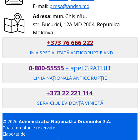
E-mail:
presa@andsa.md
Adresa
: mun. Chișinău,
str. Bucuriei, 12A MD 2004, Republica
Moldova
+373 76 666 222
LINIA SPECIALIZATĂ ANTICORUPŢIE AND
0-800-55555
– apel GRATUIT
LINIA NAȚIONALĂ ANTICORUPȚIE
+373 22 221 114
SERVICIUL EVIDENȚĂ VINIETĂ
© 2026
Administrația Națională a Drumurilor S.A.
Toate drepturile rezervate
Elaborat de
Brand.md