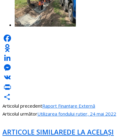
Facebook
Odnoklassniki
LinkedIn
Messenger
VK
PrintFriendly
Articolul precedent
Raport Finanțare Externă
Partajează
Articolul următor
Utilizarea fondului rutier, 24 mai 2022
ARTICOLE SIMILARE
DE LA ACELAȘI