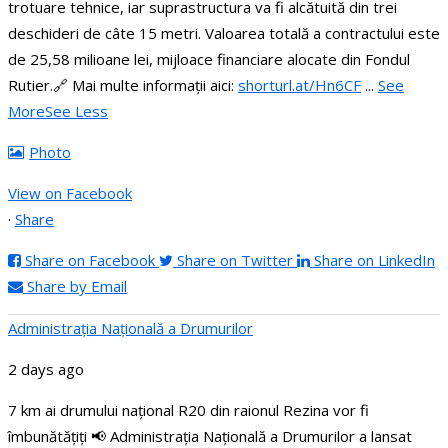
trotuare tehnice, iar suprastructura va fi alcătuită din trei
deschideri de câte 15 metri.
Valoarea totală a contractului este
de 25,58 milioane lei, mijloace financiare alocate din Fondul
Rutier.
🔗 Mai multe informații aici:
shorturl.at/Hn6CF
...
See
More
See Less
Photo
View on Facebook
·
Share
Share on Facebook
Share on Twitter
Share on LinkedIn
Share by Email
Administraţia Națională a Drumurilor
2 days ago
7 km ai drumului național R20 din raionul Rezina vor fi
îmbunătățiți
📢 Administrația Națională a Drumurilor a lansat