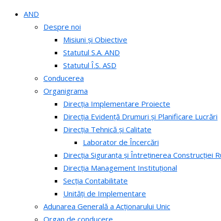
AND
Despre noi
Misiuni și Obiective
Statutul S.A. AND
Statutul Î.S. ASD
Conducerea
Organigrama
Direcția Implementare Proiecte
Direcția Evidență Drumuri și Planificare Lucrări
Direcția Tehnică și Calitate
Laborator de Încercări
Direcția Siguranța și Întreținerea Construcției R
Direcția Management Instituțional
Secția Contabilitate
Unități de Implementare
Adunarea Generală a Acționarului Unic
Organ de conducere