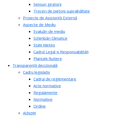
Sensuri giratorii
Treceri de pietoni supraînălțate
Proiecte de Asistență Externă
Aspecte de Mediu
Evaluări de mediu
Schimbări Climatice
Stații Meteo
Cadrul Legal și Responsabilități
Plantații Rutiere
Transparență decizională
Cadru legislativ
Cadrul de reglementare
Acte normative
Regulamente
Normative
Ordine
Achiziții