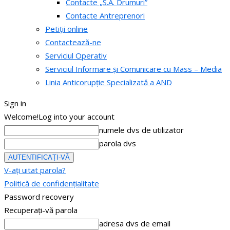
Contacte „S.A. Drumuri”
Contacte Antreprenori
Petiții online
Contactează-ne
Serviciul Operativ
Serviciul Informare și Comunicare cu Mass – Media
Linia Anticorupție Specializată a AND
Sign in
Welcome!
Log into your account
numele dvs de utilizator
parola dvs
V-ați uitat parola?
Politică de confidențialitate
Password recovery
Recuperați-vă parola
adresa dvs de email