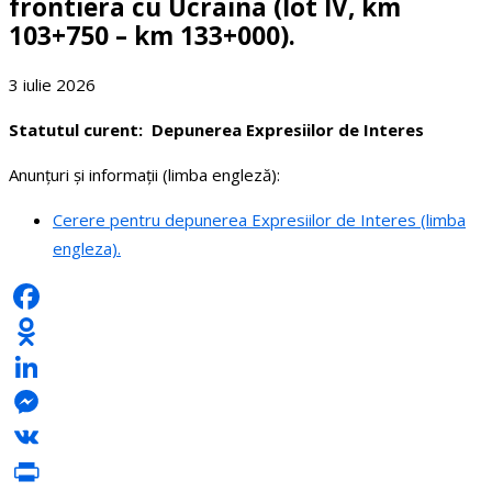
frontiera cu Ucraina (lot IV, km
103+750 – km 133+000).
3 iulie 2026
Statutul curent: Depunerea Expresiilor de Interes
Anunţuri şi informaţii (limba engleză):
Cerere pentru depunerea Expresiilor de Interes (limba
engleza).
Facebook
Odnoklassniki
LinkedIn
Messenger
VK