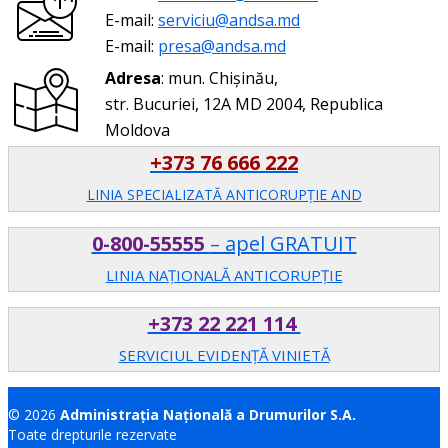
E-mail:
serviciu@andsa.md
E-mail:
presa@andsa.md
Adresa
: mun. Chișinău,
str. Bucuriei, 12A MD 2004, Republica
Moldova
+373 76 666 222
LINIA SPECIALIZATĂ ANTICORUPŢIE AND
0-800-55555
– apel GRATUIT
LINIA NAȚIONALĂ ANTICORUPȚIE
+373 22 221 114
SERVICIUL EVIDENȚĂ VINIETĂ
© 2026
Administrația Națională a Drumurilor S.A.
Toate drepturile rezervate