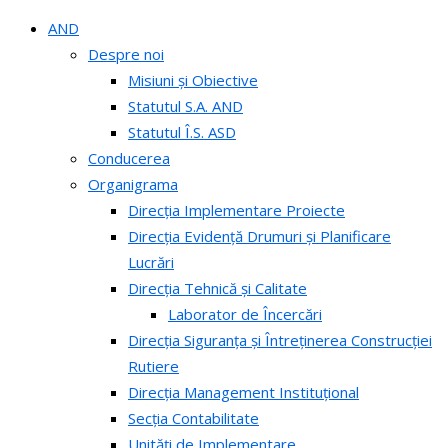
AND
Despre noi
Misiuni și Obiective
Statutul S.A. AND
Statutul Î.S. ASD
Conducerea
Organigrama
Direcția Implementare Proiecte
Direcția Evidență Drumuri și Planificare
Lucrări
Direcția Tehnică și Calitate
Laborator de Încercări
Direcția Siguranța și Întreținerea Construcției
Rutiere
Direcția Management Instituțional
Secția Contabilitate
Unități de Implementare