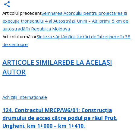
PrintFriendly
Articolul precedent
Semnarea Acordului pentru proiectarea și
Partajează
execuția tronsonului 4 al Autostrăzii Unirii – A8: primii 5 km de
autostradă în Republica Moldova
Articolul următor
Sinteza săptămânii: lucrări de întreținere în 38
de sectoare
ARTICOLE SIMILARE
DE LA ACELAȘI
AUTOR
Achiziții Internaționale
124. Contractul MRCP/W6/01: Construcția
drumului de acces către podul pe râul Prut,
Ungheni, km 1+000 – km 1+410.