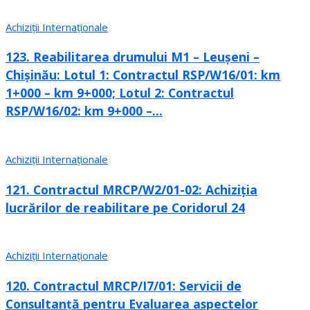
Achiziții Internaționale
123. Reabilitarea drumului M1 – Leușeni –
Chișinău: Lotul 1: Contractul RSP/W16/01: km
1+000 – km 9+000; Lotul 2: Contractul
RSP/W16/02: km 9+000 –...
Achiziții Internaționale
121. Contractul MRCP/W2/01-02: Achiziția
lucrărilor de reabilitare pe Coridorul 24
Achiziții Internaționale
120. Contractul MRCP/I7/01: Servicii de
Consultanță pentru Evaluarea aspectelor