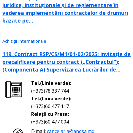
juridice, instituționale și de reglementare în
vederea implementării contractelor de drumuri
bazate pe...
Achiziții Internaționale
119. Contract RSP/CS/M1/01-02/2025: invitație de
precalificare pentru contract („Contractul”):
(Componenta A) Supervizarea Lucrărilor de...
Tel.(Linia verde):
(+373)78 337 744
Tel.(Linia verde):
(+373)60 477 117
Relații cu Presa:
(+373)60 477 004
E-mail:
cancelaria@andsa.md