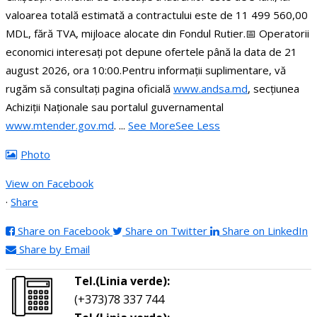
valoarea totală estimată a contractului este de 11 499 560,00
MDL, fără TVA, mijloace alocate din Fondul Rutier.
📅 Operatorii
economici interesați pot depune ofertele până la data de 21
august 2026, ora 10:00.
Pentru informații suplimentare, vă
rugăm să consultați pagina oficială
www.andsa.md
, secțiunea
Achiziții Naționale sau portalul guvernamental
www.mtender.gov.md
.
...
See More
See Less
Photo
View on Facebook
·
Share
Share on Facebook
Share on Twitter
Share on LinkedIn
Share by Email
Tel.(Linia verde):
(+373)78 337 744