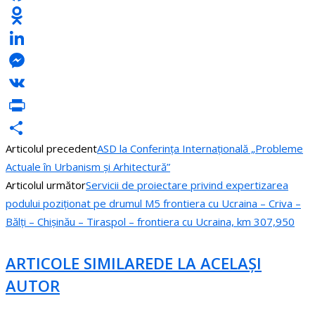
Facebook
Odnoklassniki
LinkedIn
Messenger
VK
PrintFriendly
Articolul precedent
ASD la Conferința Internațională „Probleme
Partajează
Actuale în Urbanism și Arhitectură”
Articolul următor
Servicii de proiectare privind expertizarea
podului poziționat pe drumul M5 frontiera cu Ucraina – Criva –
Bălți – Chișinău – Tiraspol – frontiera cu Ucraina, km 307,950
ARTICOLE SIMILARE
DE LA ACELAȘI
AUTOR