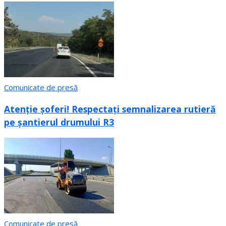
Comunicate de presă
Atenție șoferi! Respectați semnalizarea rutieră
pe șantierul drumului R3
Comunicate de presă