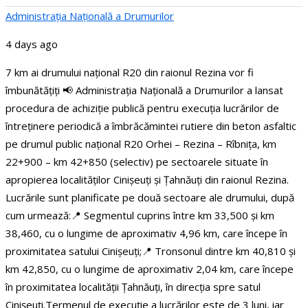
Administraţia Națională a Drumurilor
4 days ago
7 km ai drumului național R20 din raionul Rezina vor fi
îmbunătățiți
📢 Administrația Națională a Drumurilor a lansat
procedura de achiziție publică pentru execuția lucrărilor de
întreținere periodică a îmbrăcămintei rutiere din beton asfaltic
pe drumul public național R20 Orhei – Rezina – Rîbnița, km
22+900 – km 42+850 (selectiv) pe sectoarele situate în
apropierea localităților Cinișeuți și Țahnăuți din raionul Rezina.
Lucrările sunt planificate pe două sectoare ale drumului, după
cum urmează:
📍 Segmentul cuprins între km 33,500 și km
38,460, cu o lungime de aproximativ 4,96 km, care începe în
proximitatea satului Cinișeuți;
📍 Tronsonul dintre km 40,810 și
km 42,850, cu o lungime de aproximativ 2,04 km, care începe
în proximitatea localității Țahnăuți, în direcția spre satul
Cinișeuți.
Termenul de execuție a lucrărilor este de 3 luni, iar