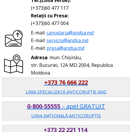
Tel.(Linia verde):
(+373)60 477 117
Relații cu Presa:
(+373)60 477 004
E-mail:
cancelaria@andsa.md
E-mail:
serviciu@andsa.md
E-mail:
presa@andsa.md
Adresa
: mun. Chișinău,
str. Bucuriei, 12A MD 2004, Republica
Moldova
+373 76 666 222
LINIA SPECIALIZATĂ ANTICORUPŢIE AND
0-800-55555
– apel GRATUIT
LINIA NAȚIONALĂ ANTICORUPȚIE
+373 22 221 114