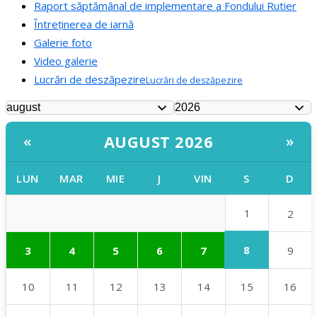
Raport săptămânal de implementare a Fondului Rutier
Întreținerea de iarnă
Galerie foto
Video galerie
Lucrări de deszăpezire
Lucrări de deszăpezire
AUGUST 2026
«
»
LUN
MAR
MIE
J
VIN
S
D
1
2
8
3
4
5
6
7
9
10
11
12
13
14
15
16