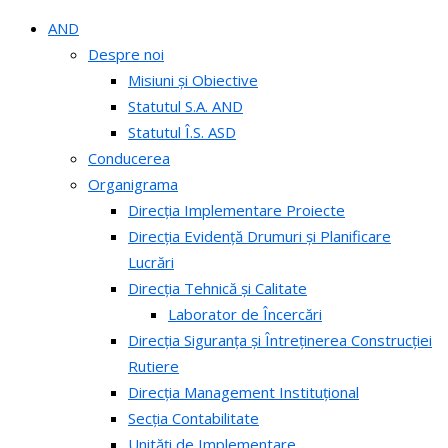
AND
Despre noi
Misiuni și Obiective
Statutul S.A. AND
Statutul Î.S. ASD
Conducerea
Organigrama
Direcția Implementare Proiecte
Direcția Evidență Drumuri și Planificare
Lucrări
Direcția Tehnică și Calitate
Laborator de Încercări
Direcția Siguranța și Întreținerea Construcției
Rutiere
Direcția Management Instituțional
Secția Contabilitate
Unități de Implementare