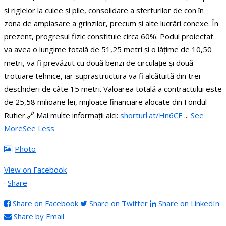
și riglelor la culee și pile, consolidare a sferturilor de con în
zona de amplasare a grinzilor, precum și alte lucrări conexe. În
prezent, progresul fizic constituie circa 60%.
Podul proiectat
va avea o lungime totală de 51,25 metri și o lățime de 10,50
metri, va fi prevăzut cu două benzi de circulație și două
trotuare tehnice, iar suprastructura va fi alcătuită din trei
deschideri de câte 15 metri.
Valoarea totală a contractului este
de 25,58 milioane lei, mijloace financiare alocate din Fondul
Rutier.
🔗 Mai multe informații aici:
shorturl.at/Hn6CF
...
See
More
See Less
Photo
View on Facebook
·
Share
Share on Facebook
Share on Twitter
Share on LinkedIn
Share by Email