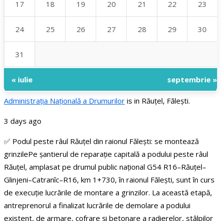
17
18
19
20
21
22
23
24
25
26
27
28
29
30
31
« iulie
septembrie »
Administraţia Națională a Drumurilor
is in Răuțel, Fălești.
3 days ago
✅ Podul peste râul Răuțel din raionul Fălești: se montează
grinzile
Pe șantierul de reparație capitală a podului peste râul
Răuțel, amplasat pe drumul public național G54 R16–Răuțel–
Glinjeni–Catranîc–R16, km 1+730, în raionul Fălești, sunt în curs
de execuție lucrările de montare a grinzilor.
La această etapă,
antreprenorul a finalizat lucrările de demolare a podului
existent, de armare, cofrare și betonare a radierelor, stâlpilor