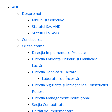
AND
Despre noi
Misiuni și Obiective
Statutul S.A. AND
Statutul Î.S. ASD
Conducerea
Organigrama
Direcția Implementare Proiecte
Direcția Evidență Drumuri și Planificare
Lucrări
Direcția Tehnică și Calitate
Laborator de Încercări
Direcția Siguranța și Întreținerea Construcției
Rutiere
Direcția Management Instituțional
Secția Contabilitate
Unități de Implementare