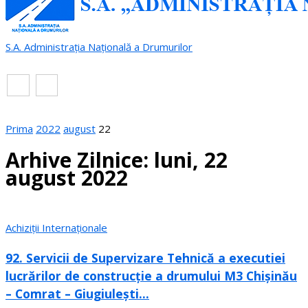
S.A. Administrația Națională a Drumurilor
RO
EN
Prima
2022
august
22
Arhive Zilnice: luni, 22
august 2022
Achiziții Internaționale
92. Servicii de Supervizare Tehnică a executiei
lucrărilor de construcție a drumului M3 Chișinău
– Comrat – Giugiulești...