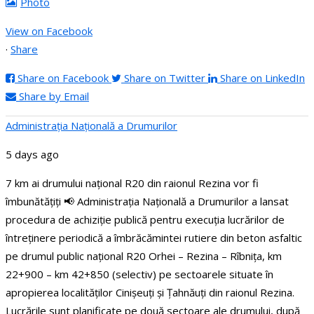
Photo
View on Facebook
·
Share
Share on Facebook
Share on Twitter
Share on LinkedIn
Share by Email
Administraţia Națională a Drumurilor
5 days ago
7 km ai drumului național R20 din raionul Rezina vor fi
îmbunătățiți
📢 Administrația Națională a Drumurilor a lansat
procedura de achiziție publică pentru execuția lucrărilor de
întreținere periodică a îmbrăcămintei rutiere din beton asfaltic
pe drumul public național R20 Orhei – Rezina – Rîbnița, km
22+900 – km 42+850 (selectiv) pe sectoarele situate în
apropierea localităților Cinișeuți și Țahnăuți din raionul Rezina.
Lucrările sunt planificate pe două sectoare ale drumului, după