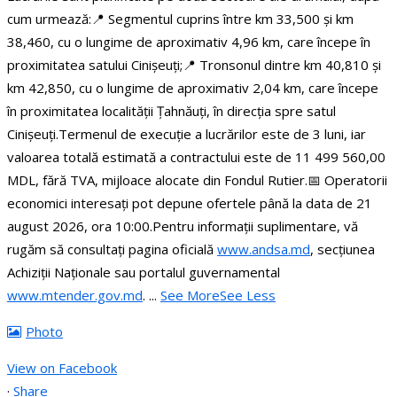
cum urmează:
📍 Segmentul cuprins între km 33,500 și km
38,460, cu o lungime de aproximativ 4,96 km, care începe în
proximitatea satului Cinișeuți;
📍 Tronsonul dintre km 40,810 și
km 42,850, cu o lungime de aproximativ 2,04 km, care începe
în proximitatea localității Țahnăuți, în direcția spre satul
Cinișeuți.
Termenul de execuție a lucrărilor este de 3 luni, iar
valoarea totală estimată a contractului este de 11 499 560,00
MDL, fără TVA, mijloace alocate din Fondul Rutier.
📅 Operatorii
economici interesați pot depune ofertele până la data de 21
august 2026, ora 10:00.
Pentru informații suplimentare, vă
rugăm să consultați pagina oficială
www.andsa.md
, secțiunea
Achiziții Naționale sau portalul guvernamental
www.mtender.gov.md
.
...
See More
See Less
Photo
View on Facebook
·
Share