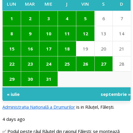
LUN
MAR
MIE
J
VIN
S
D
1
2
3
4
5
6
7
8
9
10
11
12
13
14
15
16
17
18
19
20
21
22
23
24
25
26
27
28
29
30
31
« iulie
septembrie »
Administraţia Națională a Drumurilor
is in Răuțel, Fălești.
4 days ago
✅ Podul peste râul Răuțel din raionul Fălești: se montează