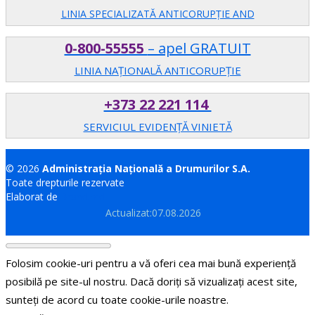
LINIA SPECIALIZATĂ ANTICORUPŢIE AND
0-800-55555
– apel GRATUIT
LINIA NAȚIONALĂ ANTICORUPȚIE
+373 22 221 114
SERVICIUL EVIDENȚĂ VINIETĂ
© 2026
Administrația Națională a Drumurilor S.A.
Toate drepturile rezervate
Elaborat de
Brand.md
Actualizat:07.08.2026
Folosim cookie-uri pentru a vă oferi cea mai bună experiență
posibilă pe site-ul nostru. Dacă doriți să vizualizați acest site,
sunteți de acord cu toate cookie-urile noastre.