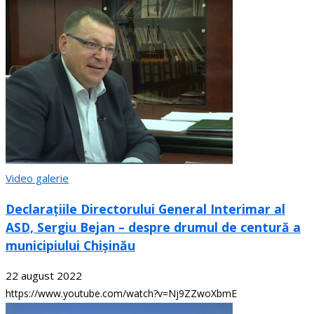
Video galerie
Declarațiile Directorului General Interimar al
ASD, Sergiu Bejan – despre drumul de centură a
municipiului Chișinău
22 august 2022
https://www.youtube.com/watch?v=Nj9ZZwoXbmE