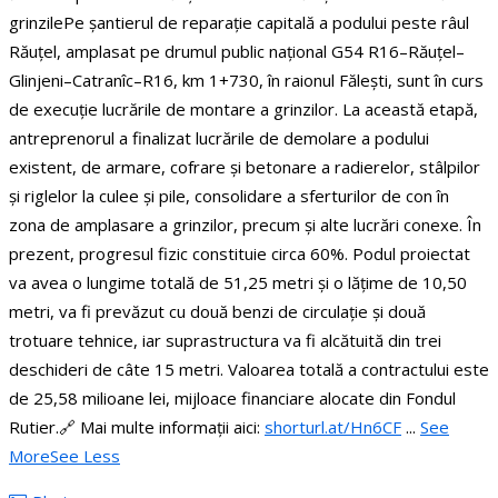
grinzile
Pe șantierul de reparație capitală a podului peste râul
Răuțel, amplasat pe drumul public național G54 R16–Răuțel–
Glinjeni–Catranîc–R16, km 1+730, în raionul Fălești, sunt în curs
de execuție lucrările de montare a grinzilor.
La această etapă,
antreprenorul a finalizat lucrările de demolare a podului
existent, de armare, cofrare și betonare a radierelor, stâlpilor
și riglelor la culee și pile, consolidare a sferturilor de con în
zona de amplasare a grinzilor, precum și alte lucrări conexe. În
prezent, progresul fizic constituie circa 60%.
Podul proiectat
va avea o lungime totală de 51,25 metri și o lățime de 10,50
metri, va fi prevăzut cu două benzi de circulație și două
trotuare tehnice, iar suprastructura va fi alcătuită din trei
deschideri de câte 15 metri.
Valoarea totală a contractului este
de 25,58 milioane lei, mijloace financiare alocate din Fondul
Rutier.
🔗 Mai multe informații aici:
shorturl.at/Hn6CF
...
See
More
See Less