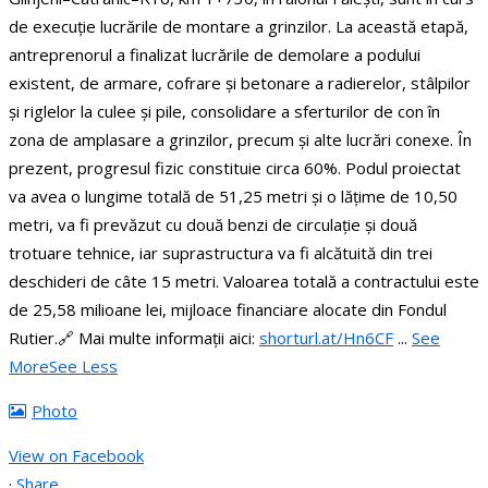
de execuție lucrările de montare a grinzilor.
La această etapă,
antreprenorul a finalizat lucrările de demolare a podului
existent, de armare, cofrare și betonare a radierelor, stâlpilor
și riglelor la culee și pile, consolidare a sferturilor de con în
zona de amplasare a grinzilor, precum și alte lucrări conexe. În
prezent, progresul fizic constituie circa 60%.
Podul proiectat
va avea o lungime totală de 51,25 metri și o lățime de 10,50
metri, va fi prevăzut cu două benzi de circulație și două
trotuare tehnice, iar suprastructura va fi alcătuită din trei
deschideri de câte 15 metri.
Valoarea totală a contractului este
de 25,58 milioane lei, mijloace financiare alocate din Fondul
Rutier.
🔗 Mai multe informații aici:
shorturl.at/Hn6CF
...
See
More
See Less
Photo
View on Facebook
·
Share