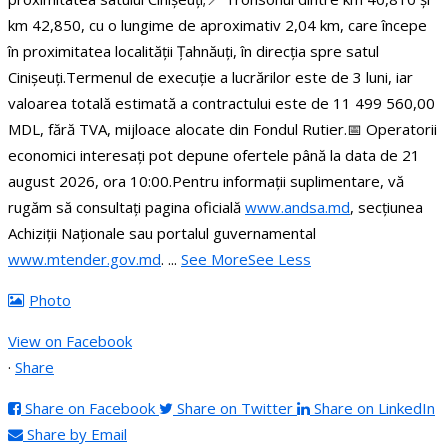
km 42,850, cu o lungime de aproximativ 2,04 km, care începe
în proximitatea localității Țahnăuți, în direcția spre satul
Cinișeuți.
Termenul de execuție a lucrărilor este de 3 luni, iar
valoarea totală estimată a contractului este de 11 499 560,00
MDL, fără TVA, mijloace alocate din Fondul Rutier.
📅 Operatorii
economici interesați pot depune ofertele până la data de 21
august 2026, ora 10:00.
Pentru informații suplimentare, vă
rugăm să consultați pagina oficială
www.andsa.md
, secțiunea
Achiziții Naționale sau portalul guvernamental
www.mtender.gov.md
.
...
See More
See Less
Photo
View on Facebook
·
Share
Share on Facebook
Share on Twitter
Share on LinkedIn
Share by Email