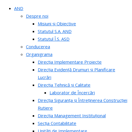
AND
Despre noi
Misiuni și Obiective
Statutul S.A. AND
Statutul Î.S. ASD
Conducerea
Organigrama
Direcția Implementare Proiecte
Direcția Evidență Drumuri și Planificare
Lucrări
Direcția Tehnică și Calitate
Laborator de Încercări
Direcția Siguranța și Întreținerea Construcției
Rutiere
Direcția Management Instituțional
Secția Contabilitate
Unități de Implementare