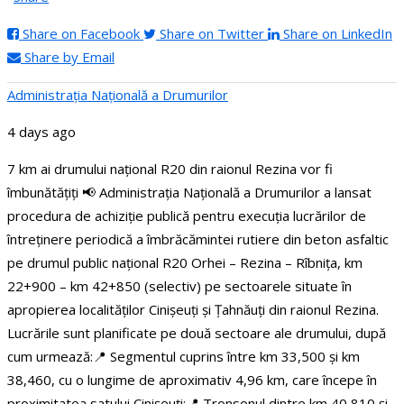
Share on Facebook
Share on Twitter
Share on LinkedIn
Share by Email
Administraţia Națională a Drumurilor
4 days ago
7 km ai drumului național R20 din raionul Rezina vor fi
îmbunătățiți
📢 Administrația Națională a Drumurilor a lansat
procedura de achiziție publică pentru execuția lucrărilor de
întreținere periodică a îmbrăcămintei rutiere din beton asfaltic
pe drumul public național R20 Orhei – Rezina – Rîbnița, km
22+900 – km 42+850 (selectiv) pe sectoarele situate în
apropierea localităților Cinișeuți și Țahnăuți din raionul Rezina.
Lucrările sunt planificate pe două sectoare ale drumului, după
cum urmează:
📍 Segmentul cuprins între km 33,500 și km
38,460, cu o lungime de aproximativ 4,96 km, care începe în
proximitatea satului Cinișeuți;
📍 Tronsonul dintre km 40,810 și