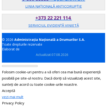
LINIA NAȚIONALĂ ANTICORUPȚIE
+373 22 221 114
SERVICIUL EVIDENȚĂ VINIETĂ
© 2026
Administrația Națională a Drumurilor S.A.
Toate drepturile rezervate
Elaborat de
Brand.md
Actualizat:07.08.2026
Folosim cookie-uri pentru a vă oferi cea mai bună experiență
posibilă pe site-ul nostru. Dacă doriți să vizualizați acest site,
sunteți de acord cu toate cookie-urile noastre.
Acceptă
vezi mai mult
Privacy Policy