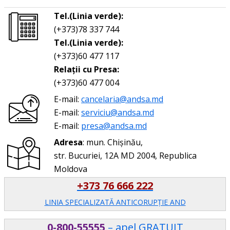
Tel.(Linia verde):
(+373)78 337 744
Tel.(Linia verde):
(+373)60 477 117
Relații cu Presa:
(+373)60 477 004
E-mail:
cancelaria@andsa.md
E-mail:
serviciu@andsa.md
E-mail:
presa@andsa.md
Adresa
: mun. Chișinău,
str. Bucuriei, 12A MD 2004, Republica
Moldova
+373 76 666 222
LINIA SPECIALIZATĂ ANTICORUPŢIE AND
0-800-55555
– apel GRATUIT