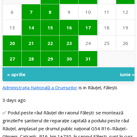
6
7
8
9
10
11
12
13
14
15
16
17
18
19
20
21
22
23
24
25
26
27
28
29
30
31
« aprilie
iunie »
Administraţia Națională a Drumurilor
is in Răuțel, Fălești.
3 days ago
✅ Podul peste râul Răuțel din raionul Fălești: se montează
grinzile
Pe șantierul de reparație capitală a podului peste râul
Răuțel, amplasat pe drumul public național G54 R16–Răuțel–
Glinjeni–Catranîc–R16, km 1+730, în raionul Fălești, sunt în curs