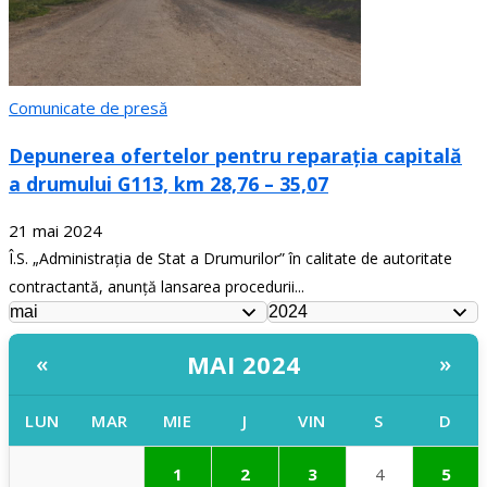
Comunicate de presă
Depunerea ofertelor pentru reparația capitală
a drumului G113, km 28,76 – 35,07
21 mai 2024
Î.S. „Administrația de Stat a Drumurilor” în calitate de autoritate
contractantă, anunță lansarea procedurii...
MAI 2024
«
»
LUN
MAR
MIE
J
VIN
S
D
1
2
3
4
5