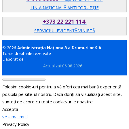
LINIA NAȚIONALĂ ANTICORUPȚIE
+373 22 221 114
SERVICIUL EVIDENȚĂ VINIETĂ
© 2026
Administrația Națională a Drumurilor S.A.
Toate drepturile rezervate
Elaborat de
Brand.md
Actualizat:06.08.2026
Folosim cookie-uri pentru a vă oferi cea mai bună experiență
posibilă pe site-ul nostru. Dacă doriți să vizualizați acest site,
sunteți de acord cu toate cookie-urile noastre.
Acceptă
vezi mai mult
Privacy Policy