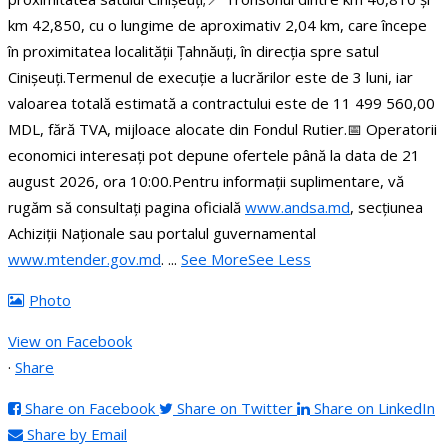
km 42,850, cu o lungime de aproximativ 2,04 km, care începe
în proximitatea localității Țahnăuți, în direcția spre satul
Cinișeuți.
Termenul de execuție a lucrărilor este de 3 luni, iar
valoarea totală estimată a contractului este de 11 499 560,00
MDL, fără TVA, mijloace alocate din Fondul Rutier.
📅 Operatorii
economici interesați pot depune ofertele până la data de 21
august 2026, ora 10:00.
Pentru informații suplimentare, vă
rugăm să consultați pagina oficială
www.andsa.md
, secțiunea
Achiziții Naționale sau portalul guvernamental
www.mtender.gov.md
.
...
See More
See Less
Photo
View on Facebook
·
Share
Share on Facebook
Share on Twitter
Share on LinkedIn
Share by Email