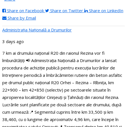
Share on Facebook
Share on Twitter
Share on LinkedIn
Share by Email
Administraţia Națională a Drumurilor
3 days ago
7 km ai drumului național R20 din raionul Rezina vor fi
îmbunătățiți
📢 Administrația Națională a Drumurilor a lansat
procedura de achiziție publică pentru execuția lucrărilor de
întreținere periodică a îmbrăcămintei rutiere din beton asfaltic
pe drumul public național R20 Orhei – Rezina – Rîbnița, km
22+900 – km 42+850 (selectiv) pe sectoarele situate în
apropierea localităților Cinișeuți și Țahnăuți din raionul Rezina.
Lucrările sunt planificate pe două sectoare ale drumului, după
cum urmează:
📍 Segmentul cuprins între km 33,500 și km
38,460, cu o lungime de aproximativ 4,96 km, care începe în
proximitatea satului Cinișeuți;
📍 Tronsonul dintre km 40,810 și