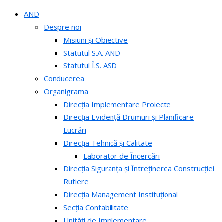
AND
Despre noi
Misiuni și Obiective
Statutul S.A. AND
Statutul Î.S. ASD
Conducerea
Organigrama
Direcția Implementare Proiecte
Direcția Evidență Drumuri și Planificare
Lucrări
Direcția Tehnică și Calitate
Laborator de Încercări
Direcția Siguranța și Întreținerea Construcției
Rutiere
Direcția Management Instituțional
Secția Contabilitate
Unități de Implementare