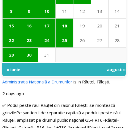
8
9
10
11
12
13
14
15
16
17
18
19
20
21
22
23
24
25
26
27
28
29
30
31
« iunie
august »
Administraţia Națională a Drumurilor
is in Răuțel, Fălești.
2 days ago
✅ Podul peste râul Răuțel din raionul Fălești: se montează
grinzile
Pe șantierul de reparație capitală a podului peste râul
Răuțel, amplasat pe drumul public național G54 R16–Răuțel–
Glinjeni–Catranîc–R16, km 1+730, în raionul Fălești, sunt în curs