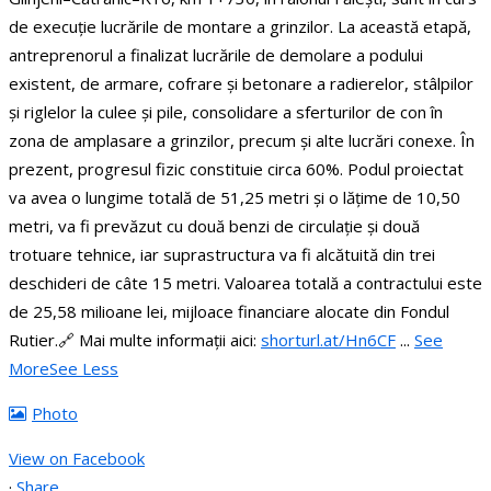
de execuție lucrările de montare a grinzilor.
La această etapă,
antreprenorul a finalizat lucrările de demolare a podului
existent, de armare, cofrare și betonare a radierelor, stâlpilor
și riglelor la culee și pile, consolidare a sferturilor de con în
zona de amplasare a grinzilor, precum și alte lucrări conexe. În
prezent, progresul fizic constituie circa 60%.
Podul proiectat
va avea o lungime totală de 51,25 metri și o lățime de 10,50
metri, va fi prevăzut cu două benzi de circulație și două
trotuare tehnice, iar suprastructura va fi alcătuită din trei
deschideri de câte 15 metri.
Valoarea totală a contractului este
de 25,58 milioane lei, mijloace financiare alocate din Fondul
Rutier.
🔗 Mai multe informații aici:
shorturl.at/Hn6CF
...
See
More
See Less
Photo
View on Facebook
·
Share