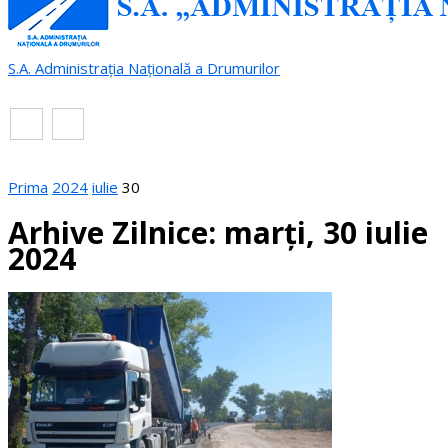
S.A. Administrația Națională a Drumurilor
RO
EN
Prima
2024
iulie
30
Arhive Zilnice: marți, 30 iulie
2024