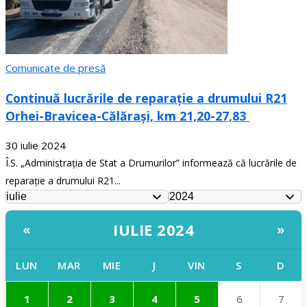
Comunicate de presă
Continuă lucrările de reparație a drumului R21
Orhei-Bravicea-Călărași, km 21,20-27,83
30 iulie 2024
Î.S. „Administrația de Stat a Drumurilor” informează că lucrările de
reparație a drumului R21...
IULIE 2024
«
»
LUN
MAR
MIE
J
VIN
S
D
1
2
3
4
5
6
7