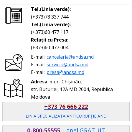
Tel.(Linia verde):
(+373)78 337 744
Tel.(Linia verde):
(+373)60 477 117
Relații cu Presa:
(+373)60 477 004
E-mail:
cancelaria@andsa.md
E-mail:
serviciu@andsa.md
E-mail:
presa@andsa.md
Adresa
: mun. Chișinău,
str. Bucuriei, 12A MD 2004, Republica
Moldova
+373 76 666 222
LINIA SPECIALIZATĂ ANTICORUPŢIE AND
0-800-55555
– apel GRATUIT