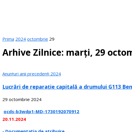
Prima
2024
octombrie
29
Arhive Zilnice: marți, 29 octo
Anunțuri anii precedenți 2024
Lucrări de reparație capitală a drumului G113 Ben
29 octombrie 2024
ocds-b3wdp1-MD-1730192070912
20.11.2024
- Documentația de atribuire