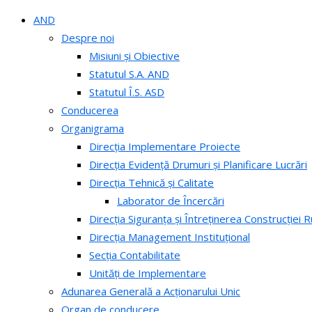
AND
Despre noi
Misiuni și Obiective
Statutul S.A. AND
Statutul Î.S. ASD
Conducerea
Organigrama
Direcția Implementare Proiecte
Direcția Evidență Drumuri și Planificare Lucrări
Direcția Tehnică și Calitate
Laborator de Încercări
Direcția Siguranța și Întreținerea Construcției R
Direcția Management Instituțional
Secția Contabilitate
Unități de Implementare
Adunarea Generală a Acționarului Unic
Organ de conducere