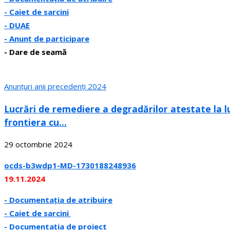
- Caiet de sarcini
- DUAE
- Anunț de participare
- Dare de seamă
Anunțuri anii precedenți 2024
Lucrări de remediere a degradărilor atestate la l
frontiera cu...
29 octombrie 2024
ocds-b3wdp1-MD-1730188248936
19.11.2024
- Documentația de atribuire
- Caiet de sarcini
- Documentația de proiect