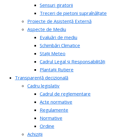
Sensuri giratorii
Treceri de pietoni supraînălțate
Proiecte de Asistență Externă
Aspecte de Mediu
Evaluări de mediu
Schimbări Climatice
Stații Meteo
Cadrul Legal și Responsabilități
Plantații Rutiere
Transparență decizională
Cadru legislativ
Cadrul de reglementare
Acte normative
Regulamente
Normative
Ordine
Achiziții