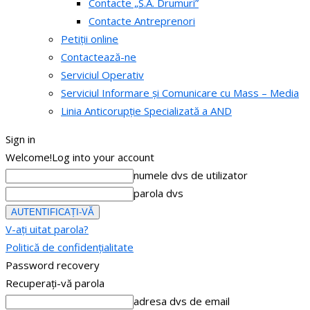
Contacte „S.A. Drumuri”
Contacte Antreprenori
Petiții online
Contactează-ne
Serviciul Operativ
Serviciul Informare și Comunicare cu Mass – Media
Linia Anticorupție Specializată a AND
Sign in
Welcome!
Log into your account
numele dvs de utilizator
parola dvs
V-ați uitat parola?
Politică de confidențialitate
Password recovery
Recuperați-vă parola
adresa dvs de email