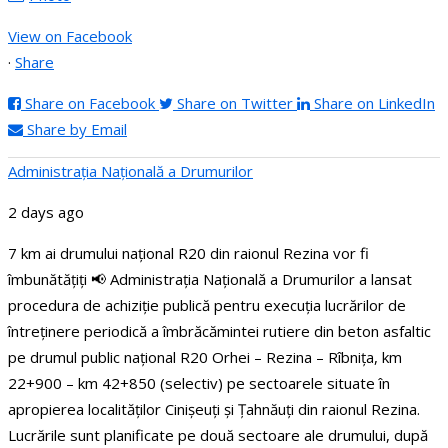
View on Facebook
·
Share
Share on Facebook
Share on Twitter
Share on LinkedIn
Share by Email
Administraţia Națională a Drumurilor
2 days ago
7 km ai drumului național R20 din raionul Rezina vor fi
îmbunătățiți
📢 Administrația Națională a Drumurilor a lansat
procedura de achiziție publică pentru execuția lucrărilor de
întreținere periodică a îmbrăcămintei rutiere din beton asfaltic
pe drumul public național R20 Orhei – Rezina – Rîbnița, km
22+900 – km 42+850 (selectiv) pe sectoarele situate în
apropierea localităților Cinișeuți și Țahnăuți din raionul Rezina.
Lucrările sunt planificate pe două sectoare ale drumului, după