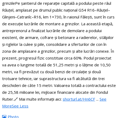
grinzile
Pe șantierul de reparație capitală a podului peste râul
Răuțel, amplasat pe drumul public național G54 R16–Răuțel–
Glinjeni–Catranîc–R16, km 1+730, în raionul Fălești, sunt în curs
de execuție lucrările de montare a grinzilor.
La această etapă,
antreprenorul a finalizat lucrările de demolare a podului
existent, de armare, cofrare și betonare a radierelor, stâlpilor
și riglelor la culee și pile, consolidare a sferturilor de con în
zona de amplasare a grinzilor, precum și alte lucrări conexe. În
prezent, progresul fizic constituie circa 60%.
Podul proiectat
va avea o lungime totală de 51,25 metri și o lățime de 10,50
metri, va fi prevăzut cu două benzi de circulație și două
trotuare tehnice, iar suprastructura va fi alcătuită din trei
deschideri de câte 15 metri.
Valoarea totală a contractului este
de 25,58 milioane lei, mijloace financiare alocate din Fondul
Rutier.
🔗 Mai multe informații aici:
shorturl.at/Hn6CF
...
See
More
See Less
Photo