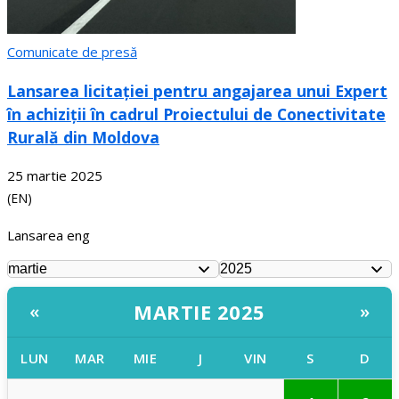
Comunicate de presă
Lansarea licitației pentru angajarea unui Expert
în achiziții în cadrul Proiectului de Conectivitate
Rurală din Moldova
25 martie 2025
(EN)
Lansarea eng
MARTIE 2025
«
»
LUN
MAR
MIE
J
VIN
S
D