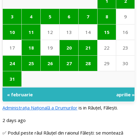
1
2
3
4
5
6
7
8
9
10
11
12
13
14
15
16
17
18
19
20
21
22
23
24
25
26
27
28
29
30
31
« februarie
aprilie »
Administraţia Națională a Drumurilor
is in Răuțel, Fălești.
2 days ago
✅ Podul peste râul Răuțel din raionul Fălești: se montează