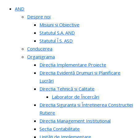
AND
Despre noi
Misiuni și Obiective
Statutul S.A. AND
Statutul Î.S. ASD
Conducerea
Organigrama
Direcția Implementare Proiecte
Direcția Evidență Drumuri și Planificare
Lucrări
Direcția Tehnică și Calitate
Laborator de Încercări
Direcția Siguranța și Întreținerea Construcției
Rutiere
Direcția Management Instituțional
Secția Contabilitate
Unități de Implementare