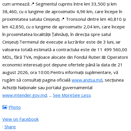
cum urmează:
📍 Segmentul cuprins între km 33,500 și km
38,460, cu o lungime de aproximativ 4,96 km, care începe în
proximitatea satului Cinișeuți;
📍 Tronsonul dintre km 40,810 și
km 42,850, cu o lungime de aproximativ 2,04 km, care începe
în proximitatea localității Țahnăuți, în direcția spre satul
Cinișeuți.
Termenul de execuție a lucrărilor este de 3 luni, iar
valoarea totală estimată a contractului este de 11 499 560,00
MDL, fără TVA, mijloace alocate din Fondul Rutier.
📅 Operatorii
economici interesați pot depune ofertele până la data de 21
august 2026, ora 10:00.
Pentru informații suplimentare, vă
rugăm să consultați pagina oficială
www.andsa.md
, secțiunea
Achiziții Naționale sau portalul guvernamental
www.mtender.gov.md
.
...
See More
See Less
Photo
View on Facebook
·
Share