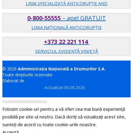
LINIA SPECIALIZATĂ ANTICORUPŢIE AND
0-800-55555
– apel GRATUIT
LINIA NAȚIONALĂ ANTICORUPȚIE
+373 22 221 114
SERVICIUL EVIDENȚĂ VINIETĂ
© 2026
Administrația Națională a Drumurilor S.A.
Toate drepturile rezervate
Elaborat de
Brand.md
Actualizat:06.08.2026
Folosim cookie-uri pentru a vă oferi cea mai bună experiență
posibilă pe site-ul nostru. Dacă doriți să vizualizați acest site,
sunteți de acord cu toate cookie-urile noastre.
Acceptă