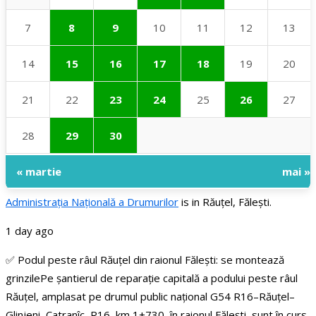
7
8
9
10
11
12
13
14
15
16
17
18
19
20
21
22
23
24
25
26
27
28
29
30
« martie
mai »
Administraţia Națională a Drumurilor
is in Răuțel, Fălești.
1 day ago
✅ Podul peste râul Răuțel din raionul Fălești: se montează
grinzile
Pe șantierul de reparație capitală a podului peste râul
Răuțel, amplasat pe drumul public național G54 R16–Răuțel–
Glinjeni–Catranîc–R16, km 1+730, în raionul Fălești, sunt în curs