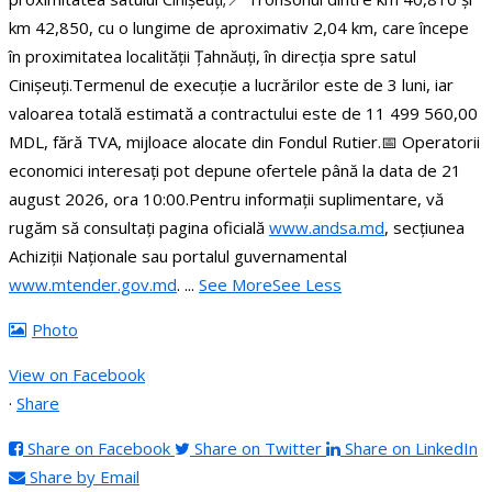
km 42,850, cu o lungime de aproximativ 2,04 km, care începe
în proximitatea localității Țahnăuți, în direcția spre satul
Cinișeuți.
Termenul de execuție a lucrărilor este de 3 luni, iar
valoarea totală estimată a contractului este de 11 499 560,00
MDL, fără TVA, mijloace alocate din Fondul Rutier.
📅 Operatorii
economici interesați pot depune ofertele până la data de 21
august 2026, ora 10:00.
Pentru informații suplimentare, vă
rugăm să consultați pagina oficială
www.andsa.md
, secțiunea
Achiziții Naționale sau portalul guvernamental
www.mtender.gov.md
.
...
See More
See Less
Photo
View on Facebook
·
Share
Share on Facebook
Share on Twitter
Share on LinkedIn
Share by Email