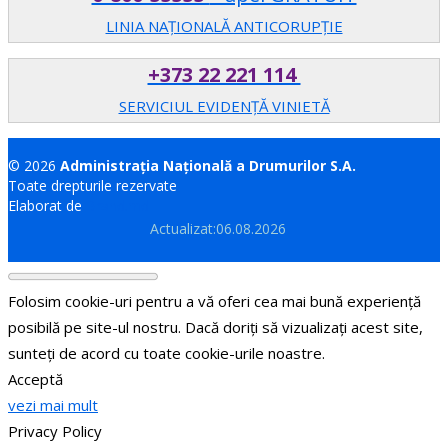
LINIA NAȚIONALĂ ANTICORUPȚIE
+373 22 221 114
SERVICIUL EVIDENȚĂ VINIETĂ
© 2026
Administrația Națională a Drumurilor S.A.
Toate drepturile rezervate
Elaborat de
Brand.md
Actualizat:06.08.2026
Folosim cookie-uri pentru a vă oferi cea mai bună experiență
posibilă pe site-ul nostru. Dacă doriți să vizualizați acest site,
sunteți de acord cu toate cookie-urile noastre.
Acceptă
vezi mai mult
Privacy Policy