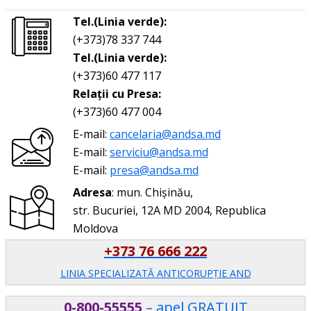
Tel.(Linia verde):
(+373)78 337 744
Tel.(Linia verde):
(+373)60 477 117
Relații cu Presa:
(+373)60 477 004
E-mail:
cancelaria@andsa.md
E-mail:
serviciu@andsa.md
E-mail:
presa@andsa.md
Adresa
: mun. Chișinău,
str. Bucuriei, 12A MD 2004, Republica
Moldova
+373 76 666 222
LINIA SPECIALIZATĂ ANTICORUPŢIE AND
0-800-55555
– apel GRATUIT