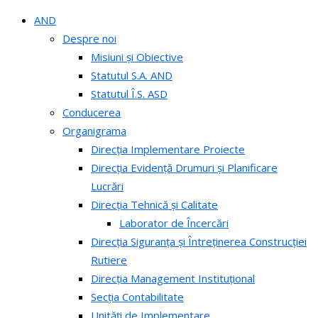
AND
Despre noi
Misiuni și Obiective
Statutul S.A. AND
Statutul Î.S. ASD
Conducerea
Organigrama
Direcția Implementare Proiecte
Direcția Evidență Drumuri și Planificare
Lucrări
Direcția Tehnică și Calitate
Laborator de Încercări
Direcția Siguranța și Întreținerea Construcției
Rutiere
Direcția Management Instituțional
Secția Contabilitate
Unități de Implementare