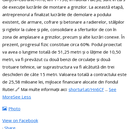
de execuție lucrările de montare a grinzilor.
La această etapă,
antreprenorul a finalizat lucrările de demolare a podului
existent, de armare, cofrare și betonare a radierelor, stâlpilor
și riglelor la culee și pile, consolidare a sferturilor de con în
zona de amplasare a grinzilor, precum și alte lucrări conexe. În
prezent, progresul fizic constituie circa 60%.
Podul proiectat
va avea o lungime totală de 51,25 metri și o lățime de 10,50
metri, va fi prevăzut cu două benzi de circulație și două
trotuare tehnice, iar suprastructura va fi alcătuită din trei
deschideri de câte 15 metri.
Valoarea totală a contractului este
de 25,58 milioane lei, mijloace financiare alocate din Fondul
Rutier.
🔗 Mai multe informații aici:
shorturl.at/Hn6CF
...
See
More
See Less
Photo
View on Facebook
·
Share