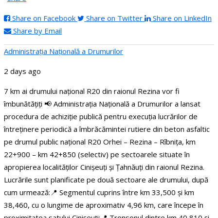
Share on Facebook
Share on Twitter
Share on LinkedIn
Share by Email
Administraţia Națională a Drumurilor
2 days ago
7 km ai drumului național R20 din raionul Rezina vor fi
îmbunătățiți
📢 Administrația Națională a Drumurilor a lansat
procedura de achiziție publică pentru execuția lucrărilor de
întreținere periodică a îmbrăcămintei rutiere din beton asfaltic
pe drumul public național R20 Orhei – Rezina – Rîbnița, km
22+900 – km 42+850 (selectiv) pe sectoarele situate în
apropierea localităților Cinișeuți și Țahnăuți din raionul Rezina.
Lucrările sunt planificate pe două sectoare ale drumului, după
cum urmează:
📍 Segmentul cuprins între km 33,500 și km
38,460, cu o lungime de aproximativ 4,96 km, care începe în
proximitatea satului Cinișeuți;
📍 Tronsonul dintre km 40,810 și