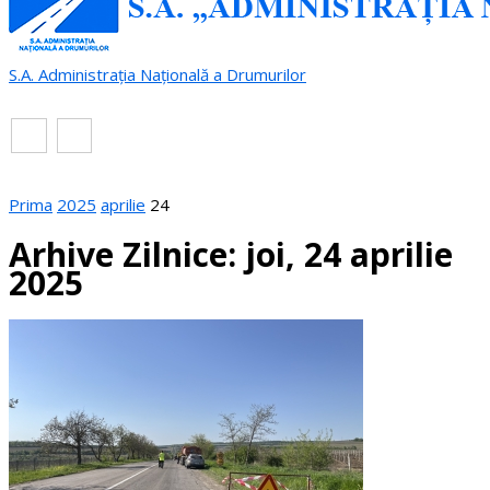
S.A. Administrația Națională a Drumurilor
RO
EN
Prima
2025
aprilie
24
Arhive Zilnice: joi, 24 aprilie
2025