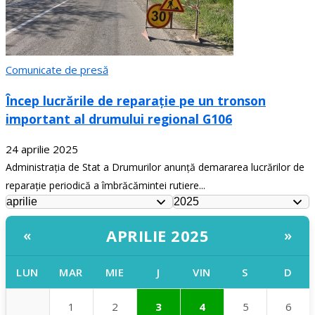
Comunicate de presă
Încep lucrările de reparație pe un tronson
important al drumului regional G106
24 aprilie 2025
Administrația de Stat a Drumurilor anunță demararea lucrărilor de
reparație periodică a îmbrăcămintei rutiere...
APRILIE 2025
«
»
LUN
MAR
MIE
J
VIN
S
D
1
2
3
4
5
6