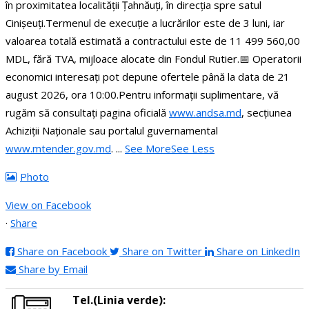
în proximitatea localității Țahnăuți, în direcția spre satul
Cinișeuți.
Termenul de execuție a lucrărilor este de 3 luni, iar
valoarea totală estimată a contractului este de 11 499 560,00
MDL, fără TVA, mijloace alocate din Fondul Rutier.
📅 Operatorii
economici interesați pot depune ofertele până la data de 21
august 2026, ora 10:00.
Pentru informații suplimentare, vă
rugăm să consultați pagina oficială
www.andsa.md
, secțiunea
Achiziții Naționale sau portalul guvernamental
www.mtender.gov.md
.
...
See More
See Less
Photo
View on Facebook
·
Share
Share on Facebook
Share on Twitter
Share on LinkedIn
Share by Email
Tel.(Linia verde):