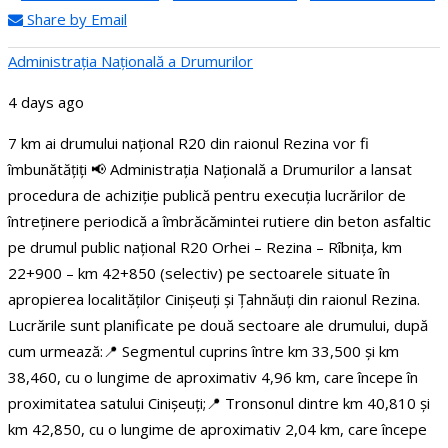
Share by Email
Administraţia Națională a Drumurilor
4 days ago
7 km ai drumului național R20 din raionul Rezina vor fi
îmbunătățiți
📢 Administrația Națională a Drumurilor a lansat
procedura de achiziție publică pentru execuția lucrărilor de
întreținere periodică a îmbrăcămintei rutiere din beton asfaltic
pe drumul public național R20 Orhei – Rezina – Rîbnița, km
22+900 – km 42+850 (selectiv) pe sectoarele situate în
apropierea localităților Cinișeuți și Țahnăuți din raionul Rezina.
Lucrările sunt planificate pe două sectoare ale drumului, după
cum urmează:
📍 Segmentul cuprins între km 33,500 și km
38,460, cu o lungime de aproximativ 4,96 km, care începe în
proximitatea satului Cinișeuți;
📍 Tronsonul dintre km 40,810 și
km 42,850, cu o lungime de aproximativ 2,04 km, care începe