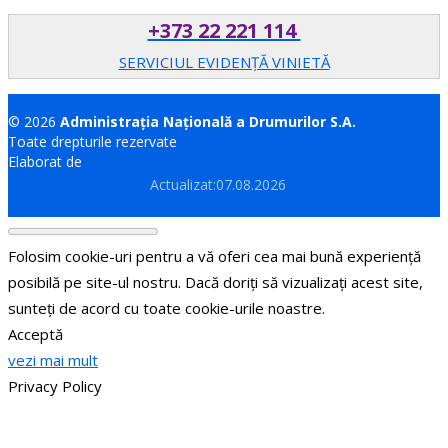
+373 22 221 114
SERVICIUL EVIDENȚĂ VINIETĂ
© 2026
Administrația Națională a Drumurilor S.A.
Toate drepturile rezervate
Elaborat de
Brand.md
Actualizat:07.08.2026
Folosim cookie-uri pentru a vă oferi cea mai bună experiență
posibilă pe site-ul nostru. Dacă doriți să vizualizați acest site,
sunteți de acord cu toate cookie-urile noastre.
Acceptă
vezi mai mult
Privacy Policy