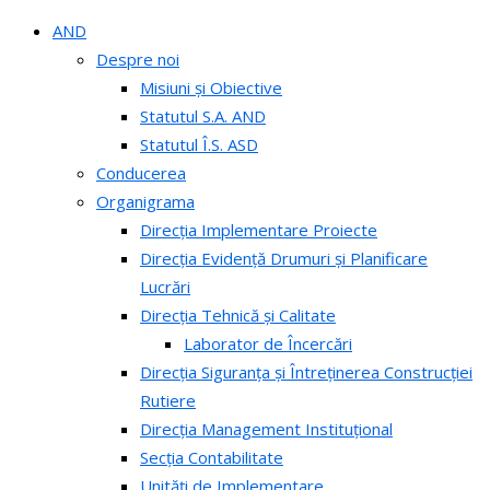
AND
Despre noi
Misiuni și Obiective
Statutul S.A. AND
Statutul Î.S. ASD
Conducerea
Organigrama
Direcția Implementare Proiecte
Direcția Evidență Drumuri și Planificare
Lucrări
Direcția Tehnică și Calitate
Laborator de Încercări
Direcția Siguranța și Întreținerea Construcției
Rutiere
Direcția Management Instituțional
Secția Contabilitate
Unități de Implementare