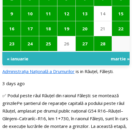
9
10
11
12
13
14
15
16
17
18
19
20
21
22
23
24
25
26
27
28
« ianuarie
martie »
Administraţia Națională a Drumurilor
is in Răuțel, Fălești.
3 days ago
✅ Podul peste râul Răuțel din raionul Fălești: se montează
grinzile
Pe șantierul de reparație capitală a podului peste râul
Răuțel, amplasat pe drumul public național G54 R16–Răuțel–
Glinjeni–Catranîc–R16, km 1+730, în raionul Fălești, sunt în curs
de execuție lucrările de montare a grinzilor.
La această etapă,