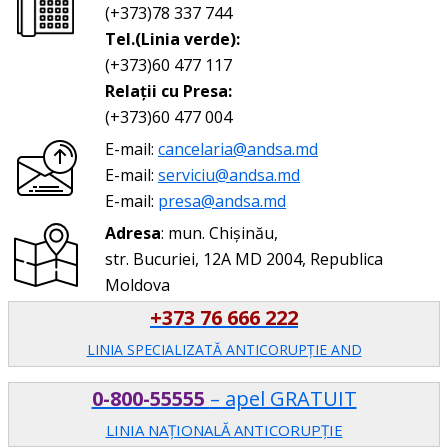
(+373)78 337 744
Tel.(Linia verde):
(+373)60 477 117
Relații cu Presa:
(+373)60 477 004
E-mail:
cancelaria@andsa.md
E-mail:
serviciu@andsa.md
E-mail:
presa@andsa.md
Adresa
: mun. Chișinău,
str. Bucuriei, 12A MD 2004, Republica
Moldova
+373 76 666 222
LINIA SPECIALIZATĂ ANTICORUPŢIE AND
0-800-55555
– apel GRATUIT
LINIA NAȚIONALĂ ANTICORUPȚIE