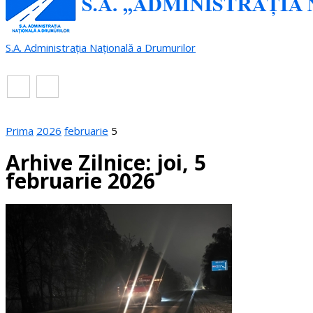
S.A. Administrația Națională a Drumurilor
RO
EN
Prima
2026
februarie
5
Arhive Zilnice: joi, 5
februarie 2026