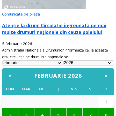
Comunicate de presă
Atenție la drum! Circulație îngreunată pe mai
multe drumuri naționale din cauza poleiului
5 februarie 2026
Administrația Națională a Drumurilor informează că, la această
oră, circulația pe drumurile naționale se...
FEBRUARIE 2026
«
»
LUN
MAR
MIE
J
VIN
S
D
1
2
3
4
5
6
7
8