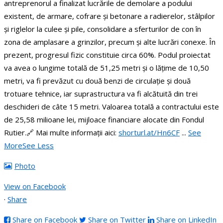
antreprenorul a finalizat lucrările de demolare a podului
existent, de armare, cofrare și betonare a radierelor, stâlpilor
și riglelor la culee și pile, consolidare a sferturilor de con în
zona de amplasare a grinzilor, precum și alte lucrări conexe. În
prezent, progresul fizic constituie circa 60%.
Podul proiectat
va avea o lungime totală de 51,25 metri și o lățime de 10,50
metri, va fi prevăzut cu două benzi de circulație și două
trotuare tehnice, iar suprastructura va fi alcătuită din trei
deschideri de câte 15 metri.
Valoarea totală a contractului este
de 25,58 milioane lei, mijloace financiare alocate din Fondul
Rutier.
🔗 Mai multe informații aici:
shorturl.at/Hn6CF
...
See
More
See Less
Photo
View on Facebook
·
Share
Share on Facebook
Share on Twitter
Share on LinkedIn