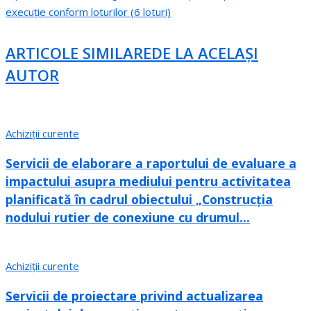
execuție conform loturilor (6 loturi)
ARTICOLE SIMILARE
DE LA ACELAȘI
AUTOR
Achiziții curente
Servicii de elaborare a raportului de evaluare a
impactului asupra mediului pentru activitatea
planificată în cadrul obiectului „Construcția
nodului rutier de conexiune cu drumul...
Achiziții curente
Servicii de proiectare privind actualizarea