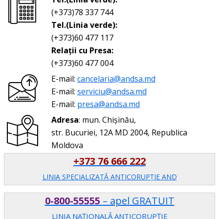
(+373)78 337 744
Tel.(Linia verde):
(+373)60 477 117
Relații cu Presa:
(+373)60 477 004
E-mail:
cancelaria@andsa.md
E-mail:
serviciu@andsa.md
E-mail:
presa@andsa.md
Adresa
: mun. Chișinău,
str. Bucuriei, 12A MD 2004, Republica
Moldova
+373 76 666 222
LINIA SPECIALIZATĂ ANTICORUPŢIE AND
0-800-55555
– apel GRATUIT
LINIA NAȚIONALĂ ANTICORUPȚIE