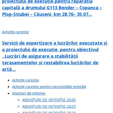
proiectului de execuție pentru reparația
capitală a drumului G113 Bender – Copanca –
Plop-Știubei – Căușeni, km 28,76– 35,07...
Achiziții curente
Servicii de expertizare a lucrărilor executate și
a proiectului de execuție, pentru obiectivul
,,Lucrări de asigurare a stabilității
terasamentelor și restabilirea luctărilor de
artă...
Achiziții curente
Achiziții curente pentru necesitățile entității
Anunțuri de intenție
ANUNȚURI DE INTENȚIE 2026
ANUNȚURI DE INTENȚIE 2025
ANUNȚURI DE INTENȚIE 2024