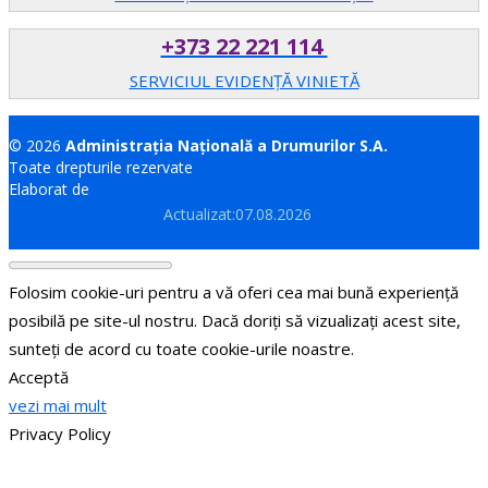
+373 22 221 114
SERVICIUL EVIDENȚĂ VINIETĂ
© 2026
Administrația Națională a Drumurilor S.A.
Toate drepturile rezervate
Elaborat de
Brand.md
Actualizat:07.08.2026
Folosim cookie-uri pentru a vă oferi cea mai bună experiență
posibilă pe site-ul nostru. Dacă doriți să vizualizați acest site,
sunteți de acord cu toate cookie-urile noastre.
Acceptă
vezi mai mult
Privacy Policy