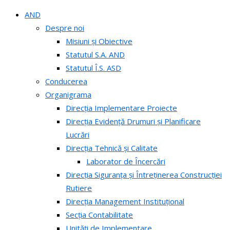
AND
Despre noi
Misiuni și Obiective
Statutul S.A. AND
Statutul Î.S. ASD
Conducerea
Organigrama
Direcția Implementare Proiecte
Direcția Evidență Drumuri și Planificare
Lucrări
Direcția Tehnică și Calitate
Laborator de Încercări
Direcția Siguranța și Întreținerea Construcției
Rutiere
Direcția Management Instituțional
Secția Contabilitate
Unități de Implementare