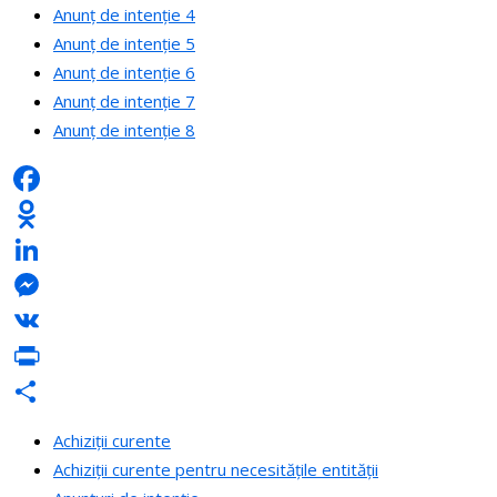
Anunț de intenție 4
Anunț de intenție 5
Anunț de intenție 6
Anunț de intenție 7
Anunț de intenție 8
Facebook
Odnoklassniki
LinkedIn
Messenger
VK
PrintFriendly
Partajează
Achiziții curente
Achiziții curente pentru necesitățile entității