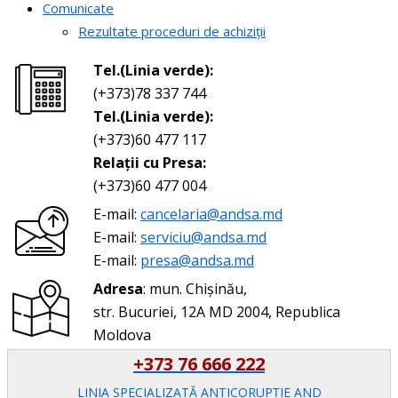
Comunicate
Rezultate proceduri de achiziții
Tel.(Linia verde):
(+373)78 337 744
Tel.(Linia verde):
(+373)60 477 117
Relații cu Presa:
(+373)60 477 004
E-mail:
cancelaria@andsa.md
E-mail:
serviciu@andsa.md
E-mail:
presa@andsa.md
Adresa
: mun. Chișinău,
str. Bucuriei, 12A MD 2004, Republica
Moldova
+373 76 666 222
LINIA SPECIALIZATĂ ANTICORUPŢIE AND