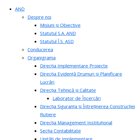
AND
Despre noi
Misiuni și Obiective
Statutul S.A. AND
Statutul Î.S. ASD
Conducerea
Organigrama
Direcția Implementare Proiecte
Direcția Evidență Drumuri și Planificare
Lucrări
Direcția Tehnică și Calitate
Laborator de Încercări
Direcția Siguranța și Întreținerea Construcției
Rutiere
Direcția Management Instituțional
Secția Contabilitate
Unități de Implementare