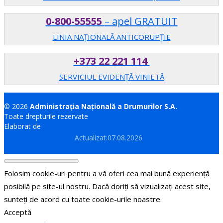
0-800-55555
– apel GRATUIT
LINIA NAȚIONALĂ ANTICORUPȚIE
+373 22 221 114
SERVICIUL EVIDENȚĂ VINIETĂ
© 2026
Administrația Națională a Drumurilor S.A.
Toate drepturile rezervate
Elaborat de
Brand.md
Actualizat:07.08.2026
Folosim cookie-uri pentru a vă oferi cea mai bună experiență
posibilă pe site-ul nostru. Dacă doriți să vizualizați acest site,
sunteți de acord cu toate cookie-urile noastre.
Acceptă